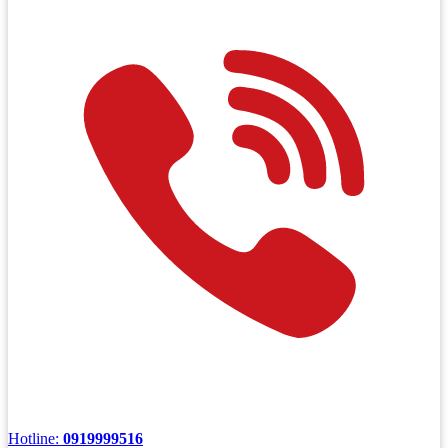
Hotline:
0919999516