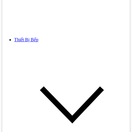
Thiết Bị Bếp
Bồn Cầu
Bồn cầu TOTO
Bồn cầu INAX
Bồn Cầu Thông Minh
Bồn Cầu 1 Khối
Bồn Cầu 2 Khối
Bồn Cầu Trẻ Em
Bồn cầu AMERICAN STANDARD
Bồn cầu CAESAR
Bồn Cầu COTTO