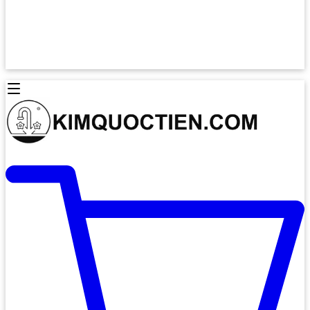
Lò Nướng Âm Tủ
Lò Nướng Bosch
Lò Nướng Độc lập
Lò Nướng Hafele
Thiết Bị Vệ Sinh
Máy Hút Mùi
Thiết Bị Vệ Sinh INAX
Máy Hút Khử Mùi Classic
Thiết Bị Vệ Sinh TOTO
Máy Hút Khử Mùi Đảo
Thiết Bị Vệ Sinh Cotto
Máy Hút Mùi Áp Tường
Thiết Bị Vệ Sinh CAESAR
Máy Hút Mùi Âm Trần
Thiết Bị Vệ Sinh American Standard
Máy Rửa Chén Bát
Thiết Bị Vệ Sinh BELLO
Máy Rửa Chén Âm Toàn Phần
Thiết Bị Vệ Sinh VIGLACERA
Máy Rửa Chén Bát 12 Bộ
Thiết Bị Vệ Sinh THIÊN THANH
Máy Rửa Chén Bát Bán Âm
Thiết Bị Bếp