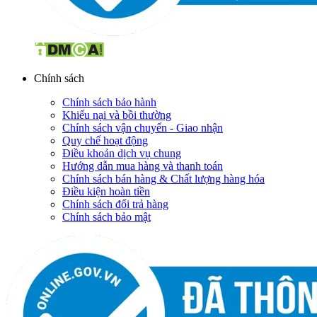
Chính sách
Chính sách bảo hành
Khiếu nại và bồi thường
Chính sách vận chuyển - Giao nhận
Quy chế hoạt động
Điều khoản dịch vụ chung
Hướng dẫn mua hàng và thanh toán
Chính sách bán hàng & Chất lượng hàng hóa
Điều kiện hoàn tiền
Chính sách đổi trả hàng
Chính sách bảo mật