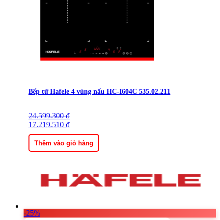
Bếp từ Hafele 4 vùng nấu HC-I604C 535.02.211
24.599.300
Giá
Giá
₫
gốc
17.219.510
hiện
₫
là:
tại
24.599.300 ₫.
là:
Thêm vào giỏ hàng
17.219.510 ₫.
-25%