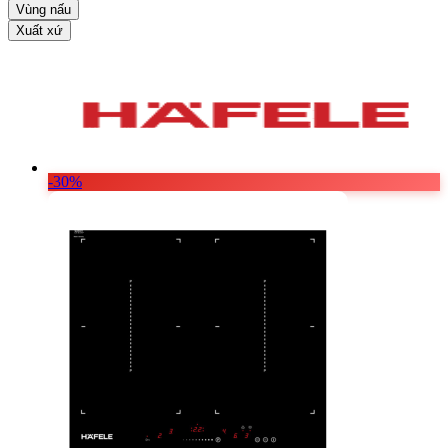
Vật Liệu Nước
Vùng nấu
Xuất xứ
Thiết Bị Nước STIEBEL ELTRON
Thiết Bị Nước ARISTON
Thiết Bị Nước TÂN Á ĐẠI THÀNH
-30%