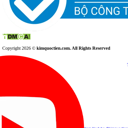
Copyright 2026 ©
kimquoctien.com. All Rights Reserved
Chat Facebook
Chat Zalo
(8h00 - 21h30)
(8h00 - 21h3