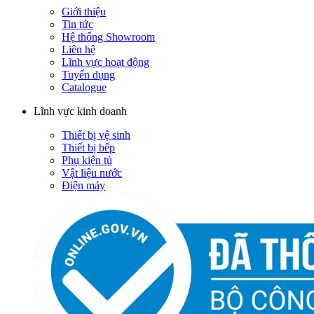
Giới thiệu
Tin tức
Hệ thống Showroom
Liên hệ
Lĩnh vực hoạt động
Tuyển dụng
Catalogue
Lĩnh vực kinh doanh
Thiết bị vệ sinh
Thiết bị bếp
Phụ kiện tủ
Vật liệu nước
Điện máy