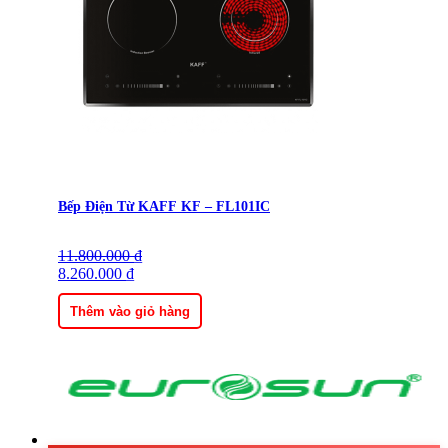
Bếp Điện Từ KAFF KF – FL101IC
11.800.000
Giá
Giá
₫
gốc
8.260.000
hiện
₫
là:
tại
11.800.000 ₫.
là:
Thêm vào giỏ hàng
8.260.000 ₫.