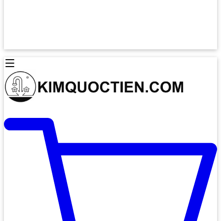
Lò Nướng Âm Tủ
Lò Nướng Bosch
Lò Nướng Độc lập
Lò Nướng Hafele
Thiết Bị Vệ Sinh
Máy Hút Mùi
Thiết Bị Vệ Sinh INAX
Máy Hút Khử Mùi Classic
Thiết Bị Vệ Sinh TOTO
Máy Hút Khử Mùi Đảo
Thiết Bị Vệ Sinh Cotto
Máy Hút Mùi Áp Tường
Thiết Bị Vệ Sinh CAESAR
Máy Hút Mùi Âm Trần
Thiết Bị Vệ Sinh American Standard
Máy Rửa Chén Bát
Thiết Bị Vệ Sinh BELLO
Máy Rửa Chén Âm Toàn Phần
Thiết Bị Vệ Sinh VIGLACERA
Máy Rửa Chén Bát 12 Bộ
Thiết Bị Vệ Sinh THIÊN THANH
Máy Rửa Chén Bát Bán Âm
Thiết Bị Bếp