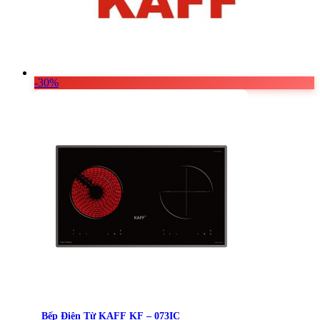
-30%
Bếp Điện Từ KAFF KF – 073IC