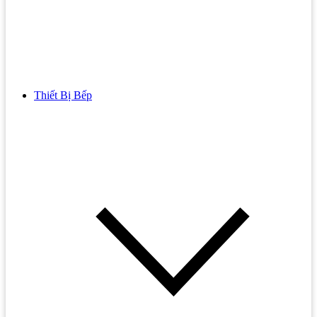
Thiết Bị Bếp
Bồn Cầu
Bồn cầu TOTO
Bồn cầu INAX
Bồn Cầu Thông Minh
Bồn Cầu 1 Khối
Bồn Cầu 2 Khối
Bồn Cầu Trẻ Em
Bồn cầu AMERICAN STANDARD
Bồn cầu CAESAR
Bồn Cầu COTTO