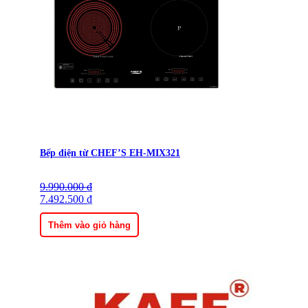
Bếp điện từ CHEF’S EH-MIX321
9.990.000
Giá
Giá
₫
gốc
7.492.500
hiện
₫
là:
tại
9.990.000 ₫.
là:
Thêm vào giỏ hàng
7.492.500 ₫.