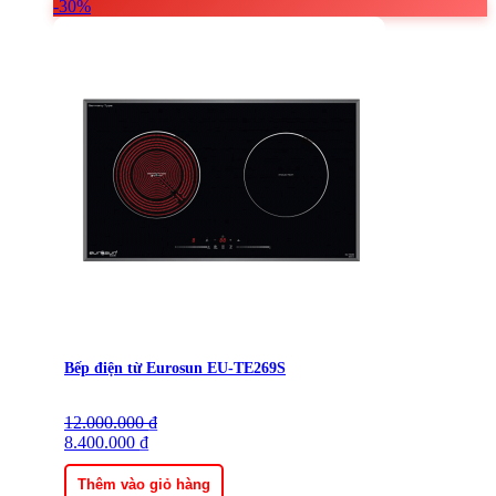
-30%
Bếp điện từ Eurosun EU-TE269S
12.000.000
Giá
Giá
₫
gốc
8.400.000
hiện
₫
là:
tại
12.000.000 ₫.
là:
Thêm vào giỏ hàng