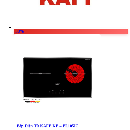
-30%
Bếp Điện Từ KAFF KF – FL105IC