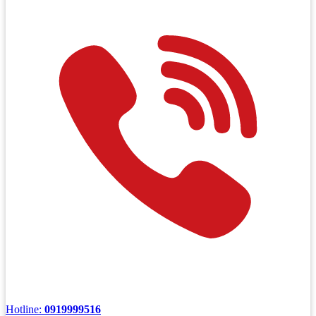
Hotline:
0919999516