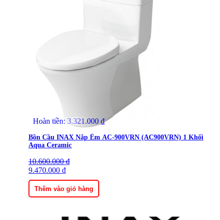
Hoàn tiền:
3.321.000
₫
Bồn Cầu INAX Nắp Êm AC-900VRN (AC900VRN) 1 Khối
Aqua Ceramic
10.600.000
Giá
Giá
₫
gốc
9.470.000
hiện
₫
là:
tại
10.600.000 ₫.
là:
Thêm vào giỏ hàng
9.470.000 ₫.