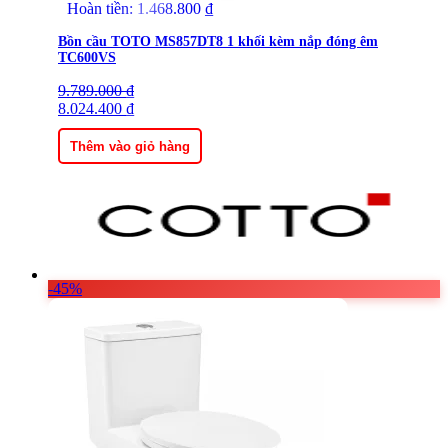
Hoàn tiền:
1.468.800
₫
Bồn cầu TOTO MS857DT8 1 khối kèm nắp đóng êm
TC600VS
9.789.000
Giá
Giá
₫
gốc
8.024.400
hiện
₫
là:
tại
9.789.000 ₫.
là:
Thêm vào giỏ hàng
8.024.400 ₫.
-45%