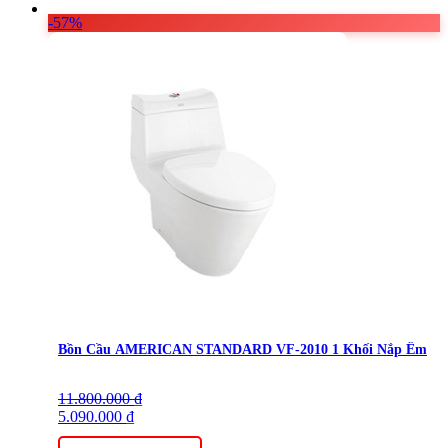
-57%
Bồn Cầu AMERICAN STANDARD VF-2010 1 Khối Nắp Êm
11.800.000
Giá
Giá
₫
gốc
5.090.000
hiện
₫
là:
tại