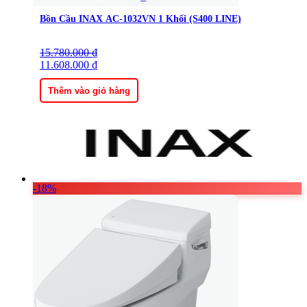
Bồn Cầu INAX AC-1032VN 1 Khối (S400 LINE)
15.780.000
Giá
Giá
₫
gốc
11.608.000
hiện
₫
là:
tại
15.780.000 ₫.
là:
Thêm vào giỏ hàng
11.608.000 ₫.
-18%