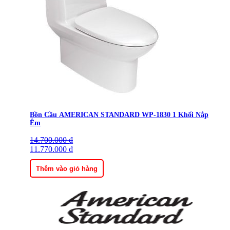
Bồn Cầu AMERICAN STANDARD WP-1830 1 Khối Nắp
Êm
14.700.000
Giá
Giá
₫
gốc
11.770.000
hiện
₫
là:
tại
14.700.000 ₫.
là:
Thêm vào giỏ hàng
11.770.000 ₫.