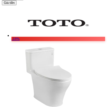
Giá tiền
-18%