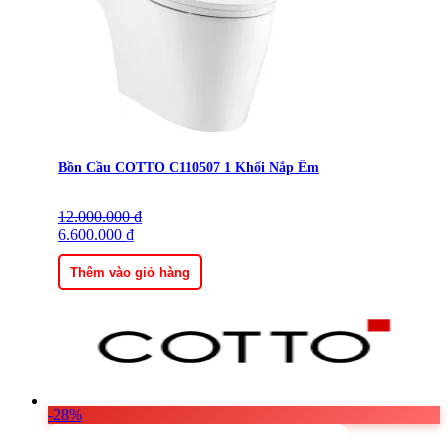
Bồn Cầu COTTO C110507 1 Khối Nắp Êm
12.000.000
Giá
Giá
₫
gốc
6.600.000
hiện
₫
là:
tại
12.000.000 ₫.
là:
Thêm vào giỏ hàng
6.600.000 ₫.
-28%