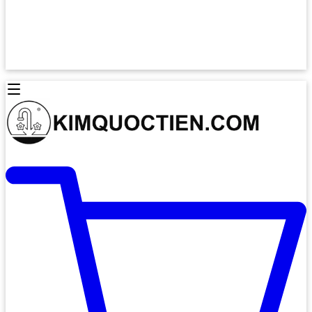
Lò Nướng Âm Tủ
Lò Nướng Bosch
Lò Nướng Độc lập
Lò Nướng Hafele
Thiết Bị Vệ Sinh
Máy Hút Mùi
Thiết Bị Vệ Sinh INAX
Máy Hút Khử Mùi Classic
Thiết Bị Vệ Sinh TOTO
Máy Hút Khử Mùi Đảo
Thiết Bị Vệ Sinh Cotto
Máy Hút Mùi Áp Tường
Thiết Bị Vệ Sinh CAESAR
Máy Hút Mùi Âm Trần
Thiết Bị Vệ Sinh American Standard
Máy Rửa Chén Bát
Thiết Bị Vệ Sinh BELLO
Máy Rửa Chén Âm Toàn Phần
Thiết Bị Vệ Sinh VIGLACERA
Máy Rửa Chén Bát 12 Bộ
Thiết Bị Vệ Sinh THIÊN THANH
Máy Rửa Chén Bát Bán Âm
Thiết Bị Bếp