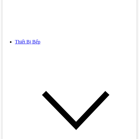
Thiết Bị Bếp
Bồn Cầu
Bồn cầu TOTO
Bồn cầu INAX
Bồn Cầu Thông Minh
Bồn Cầu 1 Khối
Bồn Cầu 2 Khối
Bồn Cầu Trẻ Em
Bồn cầu AMERICAN STANDARD
Bồn cầu CAESAR
Bồn Cầu COTTO