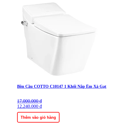
Bồn Cầu COTTO C10147 1 Khối Nắp Êm Xả Gạt
17.000.000
Giá
Giá
₫
gốc
12.240.000
hiện
₫
là:
tại
17.000.000 ₫.
là:
Thêm vào giỏ hàng
12.240.000 ₫.