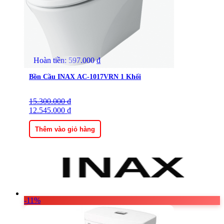
Hoàn tiền:
597.000
₫
Bồn Cầu INAX AC-1017VRN 1 Khối
15.300.000
Giá
Giá
₫
gốc
12.545.000
hiện
₫
là:
tại
15.300.000 ₫.
là:
Thêm vào giỏ hàng
12.545.000 ₫.
-11%