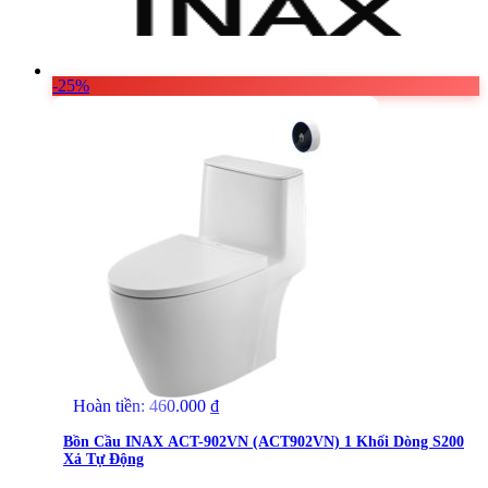
-25%
Hoàn tiền:
460.000
₫
Bồn Cầu INAX ACT-902VN (ACT902VN) 1 Khối Dòng S200
Xả Tự Động