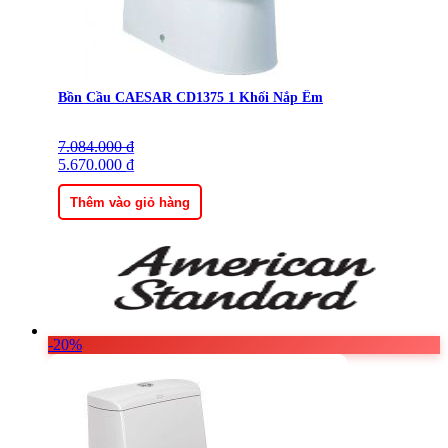
Bồn Cầu CAESAR CD1375 1 Khối Nắp Êm
7.084.000
Giá
Giá
₫
gốc
5.670.000
hiện
₫
là:
tại
7.084.000 ₫.
là:
Thêm vào giỏ hàng
5.670.000 ₫.
-20%