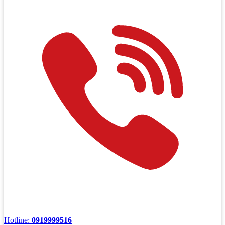
Hotline:
0919999516