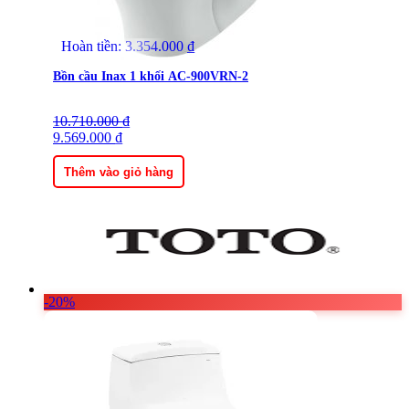
Hoàn tiền:
3.354.000
₫
Bồn cầu Inax 1 khối AC-900VRN-2
10.710.000
Giá
Giá
₫
gốc
9.569.000
hiện
₫
là:
tại
10.710.000 ₫.
là:
Thêm vào giỏ hàng
9.569.000 ₫.
-20%