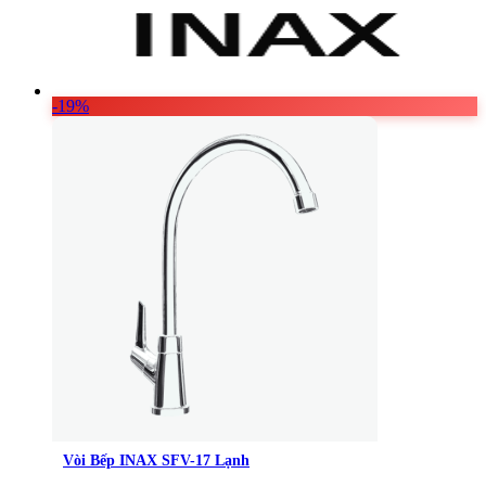
Vật Liệu Nước
Thiết Bị Nước STIEBEL ELTRON
Thiết Bị Nước ARISTON
-19%
Thiết Bị Nước TÂN Á ĐẠI THÀNH
Vòi Bếp INAX SFV-17 Lạnh