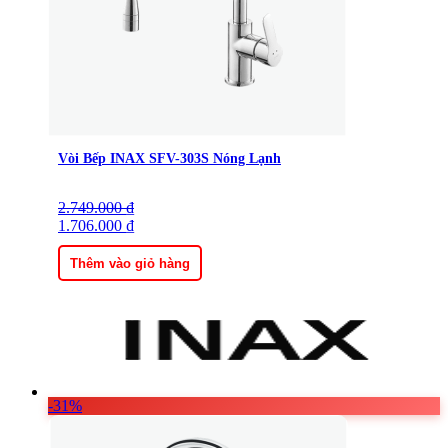
Vòi Bếp INAX SFV-303S Nóng Lạnh
2.749.000
Giá
Giá
₫
gốc
1.706.000
hiện
₫
là:
tại
2.749.000 ₫.
là:
Thêm vào giỏ hàng
1.706.000 ₫.
-31%