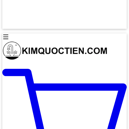
Lò Nướng Âm Tủ
Lò Nướng Bosch
Lò Nướng Độc lập
Lò Nướng Hafele
Thiết Bị Vệ Sinh
Máy Hút Mùi
Thiết Bị Vệ Sinh INAX
Máy Hút Khử Mùi Classic
Thiết Bị Vệ Sinh TOTO
Máy Hút Khử Mùi Đảo
Thiết Bị Vệ Sinh Cotto
Máy Hút Mùi Áp Tường
Thiết Bị Vệ Sinh CAESAR
Máy Hút Mùi Âm Trần
Thiết Bị Vệ Sinh American Standard
Máy Rửa Chén Bát
Thiết Bị Vệ Sinh BELLO
Máy Rửa Chén Âm Toàn Phần
Thiết Bị Vệ Sinh VIGLACERA
Máy Rửa Chén Bát 12 Bộ
Thiết Bị Vệ Sinh THIÊN THANH
Máy Rửa Chén Bát Bán Âm
Thiết Bị Bếp