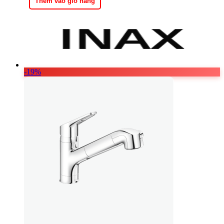
Thêm vào giỏ hàng
3.350.000 ₫.
-19%