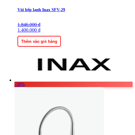
Vòi bếp lạnh Inax SFV-29
1.846.000
Giá
Giá
₫
gốc
1.400.000
hiện
₫
là:
tại
1.846.000 ₫.
là:
Thêm vào giỏ hàng
1.400.000 ₫.
-38%