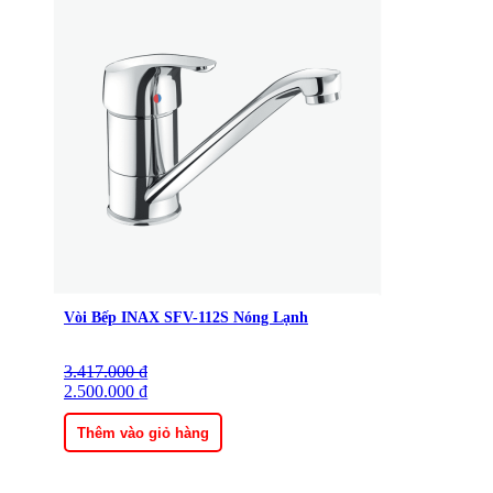
Vòi Bếp INAX SFV-112S Nóng Lạnh
3.417.000
Giá
Giá
₫
gốc
2.500.000
hiện
₫
là:
tại
3.417.000 ₫.
là:
Thêm vào giỏ hàng
2.500.000 ₫.