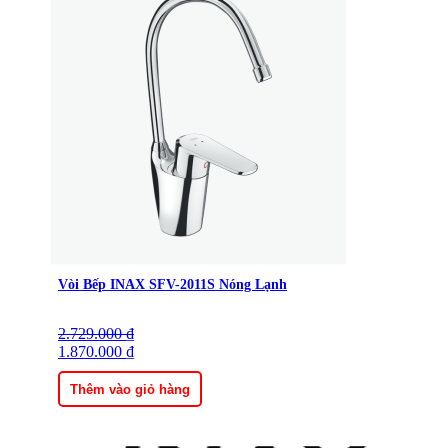
Vòi Bếp INAX SFV-2011S Nóng Lạnh
2.729.000
Giá
Giá
₫
gốc
1.870.000
hiện
₫
là:
tại
2.729.000 ₫.
là:
Thêm vào giỏ hàng
1.870.000 ₫.