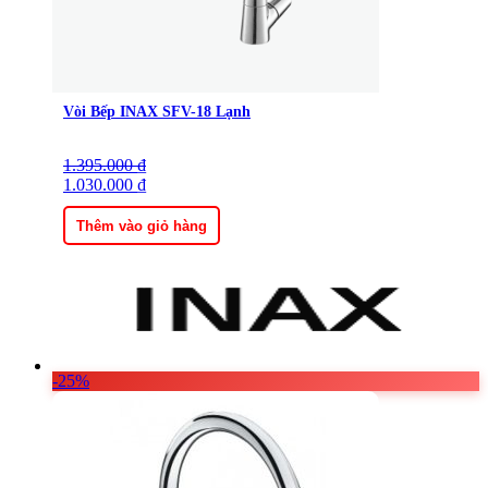
Vòi Bếp INAX SFV-18 Lạnh
1.395.000
Giá
Giá
₫
gốc
1.030.000
hiện
₫
là:
tại
1.395.000 ₫.
là:
Thêm vào giỏ hàng
1.030.000 ₫.
-25%