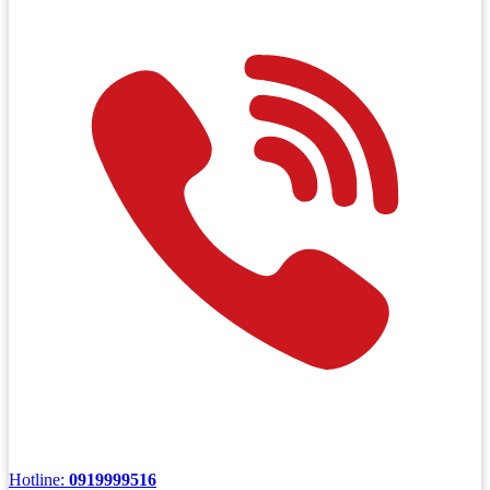
Hotline:
0919999516