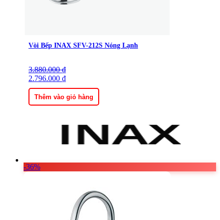
Vòi Bếp INAX SFV-212S Nóng Lạnh
3.880.000
Giá
Giá
₫
gốc
2.796.000
hiện
₫
là:
tại
3.880.000 ₫.
là:
Thêm vào giỏ hàng
2.796.000 ₫.
-36%