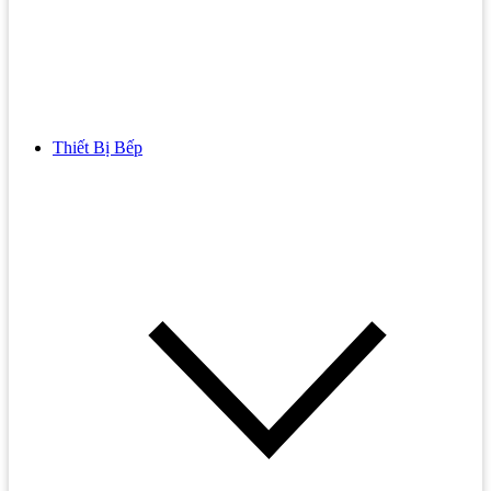
Thiết Bị Bếp
Bồn Cầu
Bồn cầu TOTO
Bồn cầu INAX
Bồn Cầu Thông Minh
Bồn Cầu 1 Khối
Bồn Cầu 2 Khối
Bồn Cầu Trẻ Em
Bồn cầu AMERICAN STANDARD
Bồn cầu CAESAR
Bồn Cầu COTTO