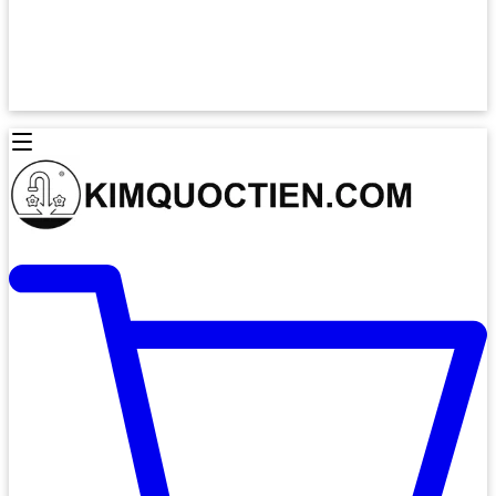
Lò Nướng Âm Tủ
Lò Nướng Bosch
Lò Nướng Độc lập
Lò Nướng Hafele
Thiết Bị Vệ Sinh
Máy Hút Mùi
Thiết Bị Vệ Sinh INAX
Máy Hút Khử Mùi Classic
Thiết Bị Vệ Sinh TOTO
Máy Hút Khử Mùi Đảo
Thiết Bị Vệ Sinh Cotto
Máy Hút Mùi Áp Tường
Thiết Bị Vệ Sinh CAESAR
Máy Hút Mùi Âm Trần
Thiết Bị Vệ Sinh American Standard
Máy Rửa Chén Bát
Thiết Bị Vệ Sinh BELLO
Máy Rửa Chén Âm Toàn Phần
Thiết Bị Vệ Sinh VIGLACERA
Máy Rửa Chén Bát 12 Bộ
Thiết Bị Vệ Sinh THIÊN THANH
Máy Rửa Chén Bát Bán Âm
Thiết Bị Bếp