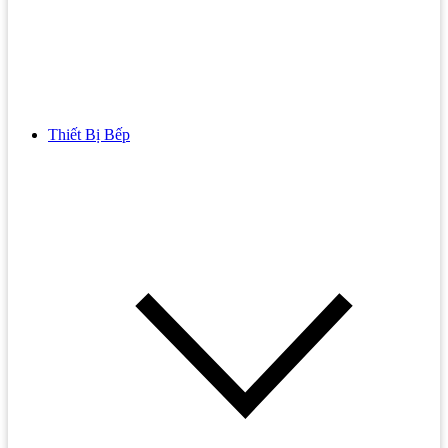
Thiết Bị Bếp
Bồn Cầu
Bồn cầu TOTO
Bồn cầu INAX
Bồn Cầu Thông Minh
Bồn Cầu 1 Khối
Bồn Cầu 2 Khối
Bồn Cầu Trẻ Em
Bồn cầu AMERICAN STANDARD
Bồn cầu CAESAR
Bồn Cầu COTTO