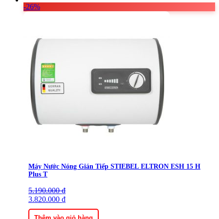
-26%
Máy Nước Nóng Gián Tiếp STIEBEL ELTRON ESH 15 H
Plus T
5.190.000
Giá
Giá
₫
gốc
3.820.000
hiện
₫
là:
tại
5.190.000 ₫.
là:
Thêm vào giỏ hàng