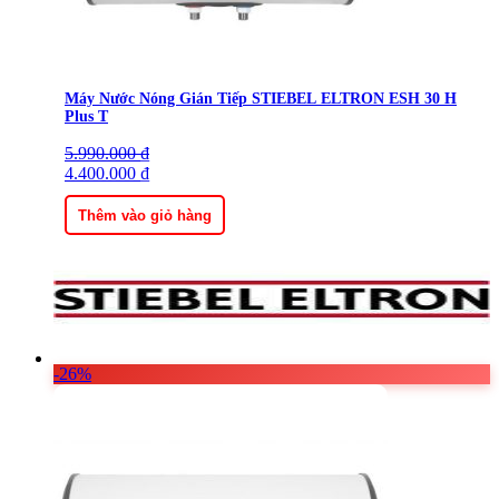
Máy Nước Nóng Gián Tiếp STIEBEL ELTRON ESH 30 H
Plus T
5.990.000
Giá
Giá
₫
gốc
4.400.000
hiện
₫
là:
tại
5.990.000 ₫.
là:
Thêm vào giỏ hàng
4.400.000 ₫.
-26%