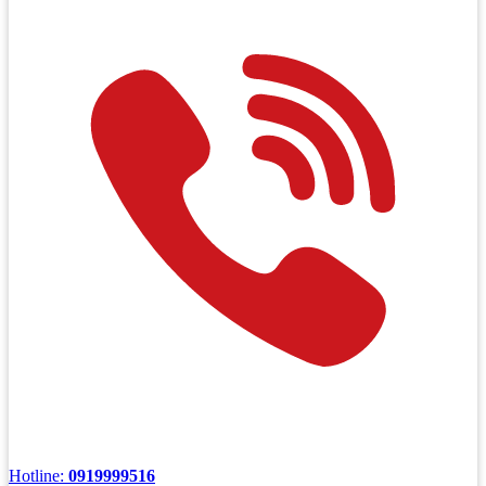
Hotline:
0919999516