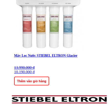
Máy Lọc Nước STIEBEL ELTRON Glacier
13.990.000
Giá
Giá
₫
gốc
10.190.000
hiện
₫
là:
tại
13.990.000 ₫.
là:
Thêm vào giỏ hàng
10.190.000 ₫.