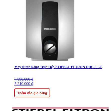
Máy Nước Nóng Trực Tiếp STIEBEL ELTRON DHC 8 EC
7.090.000
Giá
Giá
₫
gốc
5.210.000
hiện
₫
là:
tại
7.090.000 ₫.
là:
Thêm vào giỏ hàng
5.210.000 ₫.