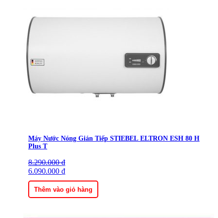
Máy Nước Nóng Gián Tiếp STIEBEL ELTRON ESH 80 H
Plus T
8.290.000
Giá
Giá
₫
gốc
6.090.000
hiện
₫
là:
tại
8.290.000 ₫.
là:
Thêm vào giỏ hàng
6.090.000 ₫.