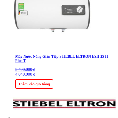
Máy Nước Nóng Gián Tiếp STIEBEL ELTRON ESH 25 H
Plus T
5.490.000
Giá
Giá
₫
gốc
4.040.000
hiện
₫
là:
tại
5.490.000 ₫.
là:
Thêm vào giỏ hàng
4.040.000 ₫.