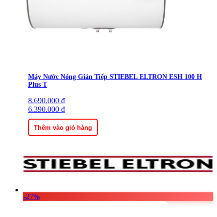
Máy Nước Nóng Gián Tiếp STIEBEL ELTRON ESH 100 H
Plus T
8.690.000
Giá
Giá
₫
gốc
6.390.000
hiện
₫
là:
tại
8.690.000 ₫.
là:
Thêm vào giỏ hàng
6.390.000 ₫.
-27%