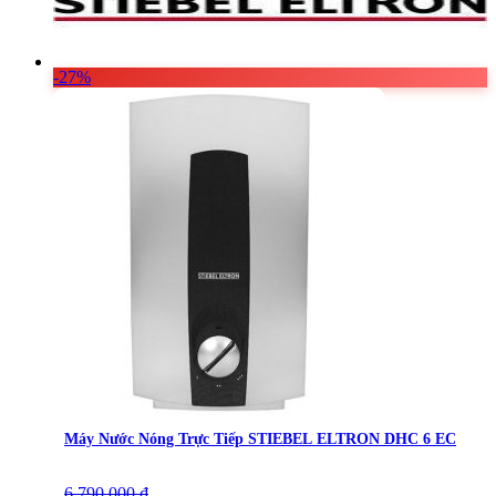
-27%
Máy Nước Nóng Trực Tiếp STIEBEL ELTRON DHC 6 EC
6.790.000
Giá
Giá
₫