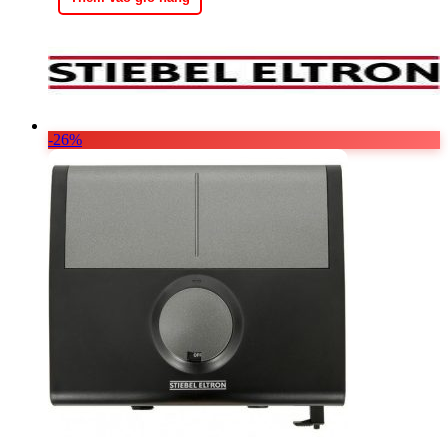
3.820.000 ₫.
-26%