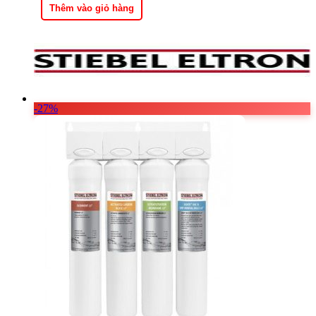
9.390.000 ₫.
là:
Thêm vào giỏ hàng
6.900.000 ₫.
-27%