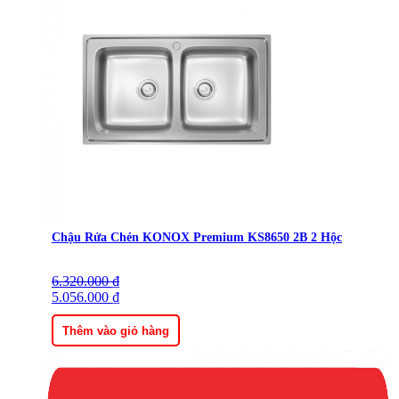
Chậu Rửa Chén KONOX Premium KS8650 2B 2 Hộc
6.320.000
Giá
Giá
₫
gốc
5.056.000
hiện
₫
là:
tại
6.320.000 ₫.
là:
Thêm vào giỏ hàng
5.056.000 ₫.