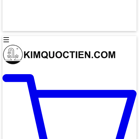
Lò Nướng Âm Tủ
Lò Nướng Bosch
Lò Nướng Độc lập
Lò Nướng Hafele
Thiết Bị Vệ Sinh
Máy Hút Mùi
Thiết Bị Vệ Sinh INAX
Máy Hút Khử Mùi Classic
Thiết Bị Vệ Sinh TOTO
Máy Hút Khử Mùi Đảo
Thiết Bị Vệ Sinh Cotto
Máy Hút Mùi Áp Tường
Thiết Bị Vệ Sinh CAESAR
Máy Hút Mùi Âm Trần
Thiết Bị Vệ Sinh American Standard
Máy Rửa Chén Bát
Thiết Bị Vệ Sinh BELLO
Máy Rửa Chén Âm Toàn Phần
Thiết Bị Vệ Sinh VIGLACERA
Máy Rửa Chén Bát 12 Bộ
Thiết Bị Vệ Sinh THIÊN THANH
Máy Rửa Chén Bát Bán Âm
Thiết Bị Bếp