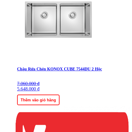
Chậu Rửa Chén KONOX CUBE 7544DU 2 Hộc
7.060.000
Giá
Giá
₫
gốc
5.648.000
hiện
₫
là:
tại
7.060.000 ₫.
là:
Thêm vào giỏ hàng
5.648.000 ₫.