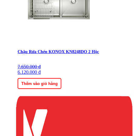
Chậu Rửa Chén KONOX KN8248DO 2 Hộc
7.650.000
Giá
Giá
₫
gốc
6.120.000
hiện
₫
là:
tại
7.650.000 ₫.
là:
Thêm vào giỏ hàng
6.120.000 ₫.