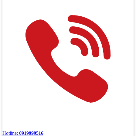
Hotline:
0919999516