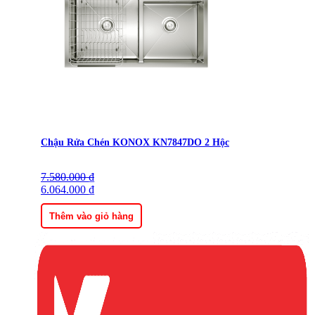
Chậu Rửa Chén KONOX KN7847DO 2 Hộc
7.580.000
Giá
Giá
₫
gốc
6.064.000
hiện
₫
là:
tại
7.580.000 ₫.
là:
Thêm vào giỏ hàng
6.064.000 ₫.