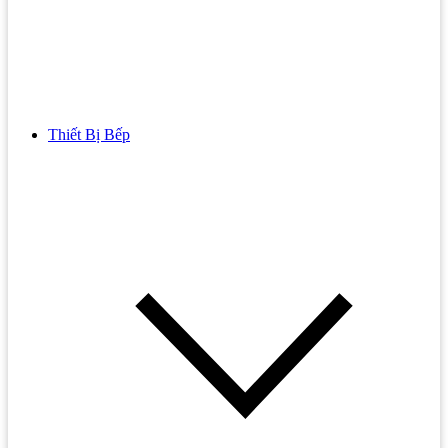
Thiết Bị Bếp
Bồn Cầu
Bồn cầu TOTO
Bồn cầu INAX
Bồn Cầu Thông Minh
Bồn Cầu 1 Khối
Bồn Cầu 2 Khối
Bồn Cầu Trẻ Em
Bồn cầu AMERICAN STANDARD
Bồn cầu CAESAR
Bồn Cầu COTTO