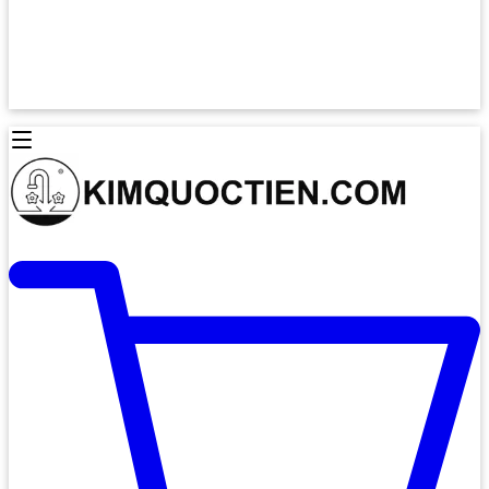
Lò Nướng Âm Tủ
Lò Nướng Bosch
Lò Nướng Độc lập
Lò Nướng Hafele
Thiết Bị Vệ Sinh
Máy Hút Mùi
Thiết Bị Vệ Sinh INAX
Máy Hút Khử Mùi Classic
Thiết Bị Vệ Sinh TOTO
Máy Hút Khử Mùi Đảo
Thiết Bị Vệ Sinh Cotto
Máy Hút Mùi Áp Tường
Thiết Bị Vệ Sinh CAESAR
Máy Hút Mùi Âm Trần
Thiết Bị Vệ Sinh American Standard
Máy Rửa Chén Bát
Thiết Bị Vệ Sinh BELLO
Máy Rửa Chén Âm Toàn Phần
Thiết Bị Vệ Sinh VIGLACERA
Máy Rửa Chén Bát 12 Bộ
Thiết Bị Vệ Sinh THIÊN THANH
Máy Rửa Chén Bát Bán Âm
Thiết Bị Bếp