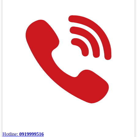
Hotline:
0919999516