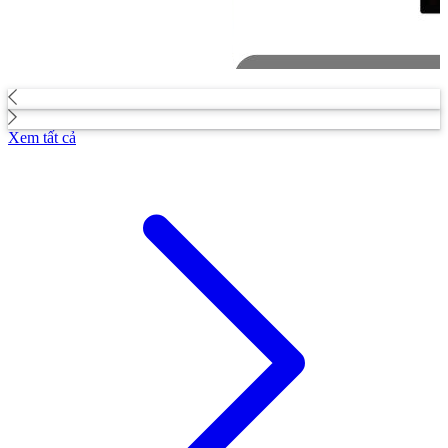
Xem tất cả
[Đánh giá chi tiết] Có
nên mua bếp từ Hafele?
Có tốt không?
[Đánh giá chi tiết] Có
nên mua bếp từ Kaff?
Có tốt không?