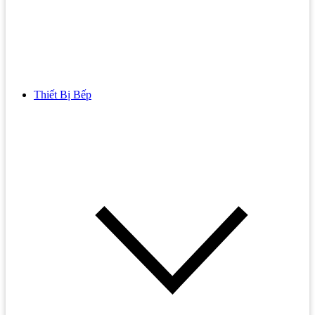
Thiết Bị Bếp
Bồn Cầu
Bồn cầu TOTO
Bồn cầu INAX
Bồn Cầu Thông Minh
Bồn Cầu 1 Khối
Bồn Cầu 2 Khối
Bồn Cầu Trẻ Em
Bồn cầu AMERICAN STANDARD
Bồn cầu CAESAR
Bồn Cầu COTTO