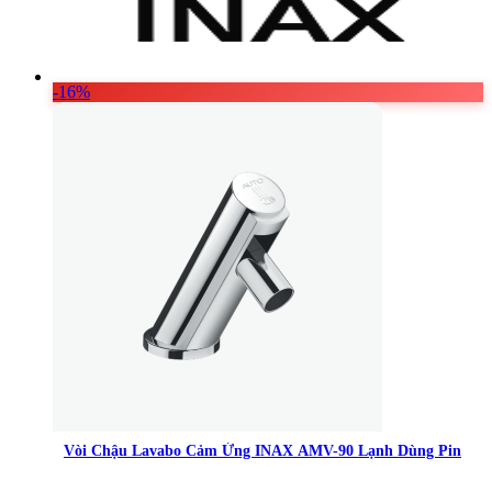
-16%
Vòi Chậu Lavabo Cảm Ứng INAX AMV-90 Lạnh Dùng Pin