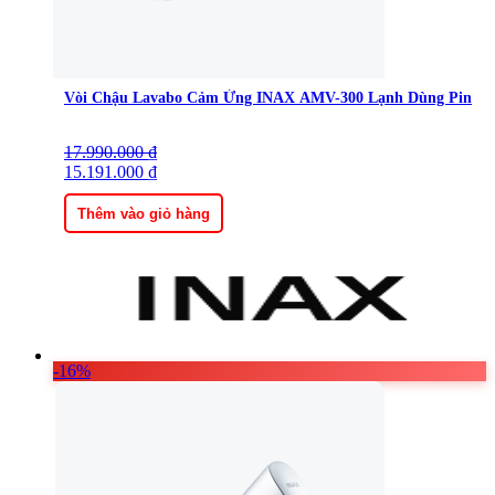
Vòi Chậu Lavabo Cảm Ứng INAX AMV-300 Lạnh Dùng Pin
17.990.000
Giá
Giá
₫
gốc
15.191.000
hiện
₫
là:
tại
17.990.000 ₫.
là:
Thêm vào giỏ hàng
15.191.000 ₫.
-16%