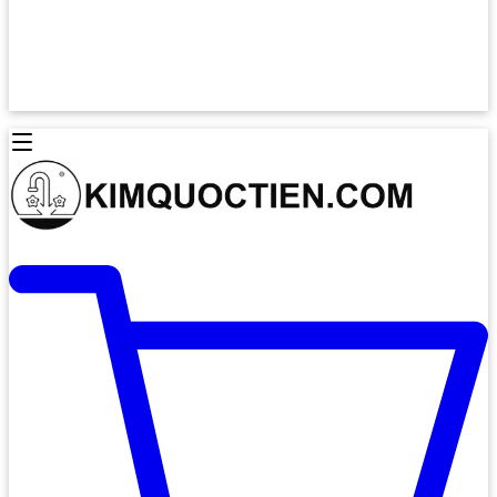
Lò Nướng Âm Tủ
Lò Nướng Bosch
Lò Nướng Độc lập
Lò Nướng Hafele
Thiết Bị Vệ Sinh
Máy Hút Mùi
Thiết Bị Vệ Sinh INAX
Máy Hút Khử Mùi Classic
Thiết Bị Vệ Sinh TOTO
Máy Hút Khử Mùi Đảo
Thiết Bị Vệ Sinh Cotto
Máy Hút Mùi Áp Tường
Thiết Bị Vệ Sinh CAESAR
Máy Hút Mùi Âm Trần
Thiết Bị Vệ Sinh American Standard
Máy Rửa Chén Bát
Thiết Bị Vệ Sinh BELLO
Máy Rửa Chén Âm Toàn Phần
Thiết Bị Vệ Sinh VIGLACERA
Máy Rửa Chén Bát 12 Bộ
Thiết Bị Vệ Sinh THIÊN THANH
Máy Rửa Chén Bát Bán Âm
Thiết Bị Bếp