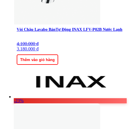
Vòi Chậu Lavabo BánTự Động INAX LFV-P02B Nước Lạnh
4.100.000
Giá
Giá
₫
gốc
3.180.000
hiện
₫
là:
tại
4.100.000 ₫.
là:
Thêm vào giỏ hàng
3.180.000 ₫.
-23%