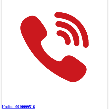
Hotline:
0919999516