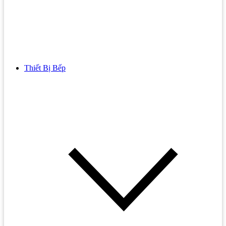
Thiết Bị Bếp
Bồn Cầu
Bồn cầu TOTO
Bồn cầu INAX
Bồn Cầu Thông Minh
Bồn Cầu 1 Khối
Bồn Cầu 2 Khối
Bồn Cầu Trẻ Em
Bồn cầu AMERICAN STANDARD
Bồn cầu CAESAR
Bồn Cầu COTTO