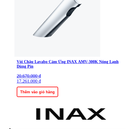
Vòi Chậu Lavabo Cảm Ứng INAX AMV-300K Nóng Lạnh
Dùng Pin
20.670.000
Giá
Giá
₫
gốc
17.261.000
hiện
₫
là:
tại
20.670.000 ₫.
là:
Thêm vào giỏ hàng
17.261.000 ₫.