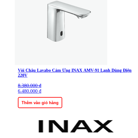
Vòi Chậu Lavabo Cảm Ứng INAX AMV-91 Lạnh Dùng Điện
220V
8.380.000
Giá
Giá
₫
gốc
6.480.000
hiện
₫
là:
tại
8.380.000 ₫.
là:
Thêm vào giỏ hàng
6.480.000 ₫.