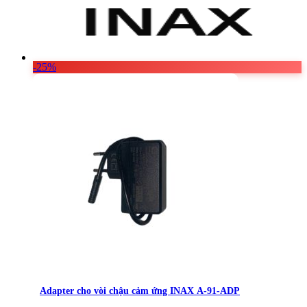
Vật Liệu Nước
Thiết Bị Nước STIEBEL ELTRON
Thiết Bị Nước ARISTON
-25%
Thiết Bị Nước TÂN Á ĐẠI THÀNH
Adapter cho vòi chậu cảm ứng INAX A-91-ADP