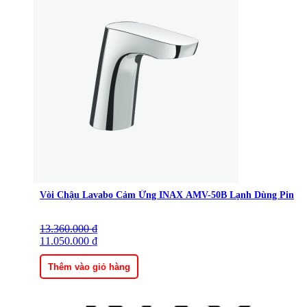
Vòi Chậu Lavabo Cảm Ứng INAX AMV-50B Lạnh Dùng Pin
13.360.000
Giá
Giá
₫
gốc
11.050.000
hiện
₫
là:
tại
13.360.000 ₫.
là:
Thêm vào giỏ hàng
11.050.000 ₫.