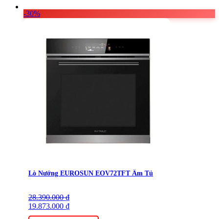
-30%
Lò Nướng EUROSUN EOV72TFT Âm Tủ
28.390.000
Giá
Giá
₫
gốc
19.873.000
hiện
₫
là:
tại