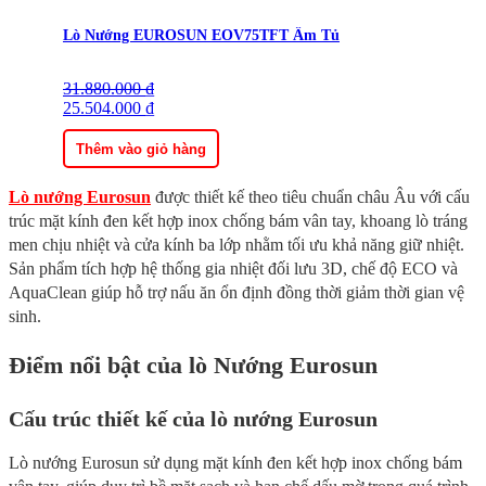
Lò Nướng EUROSUN EOV75TFT Âm Tủ
31.880.000
Giá
Giá
₫
gốc
25.504.000
hiện
₫
là:
tại
31.880.000 ₫.
là:
Thêm vào giỏ hàng
25.504.000 ₫.
Lò nướng Eurosun
được thiết kế theo tiêu chuẩn châu Âu với cấu
trúc mặt kính đen kết hợp inox chống bám vân tay, khoang lò tráng
men chịu nhiệt và cửa kính ba lớp nhằm tối ưu khả năng giữ nhiệt.
Sản phẩm tích hợp hệ thống gia nhiệt đối lưu 3D, chế độ ECO và
AquaClean giúp hỗ trợ nấu ăn ổn định đồng thời giảm thời gian vệ
sinh.
Điểm nổi bật của lò Nướng Eurosun
Cấu trúc thiết kế của lò nướng Eurosun
Lò nướng Eurosun sử dụng mặt kính đen kết hợp inox chống bám