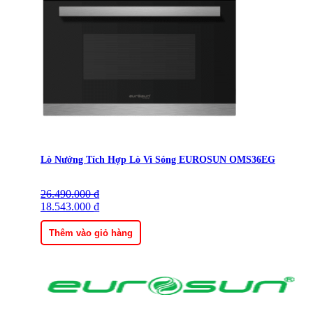
Lò Nướng Tích Hợp Lò Vi Sóng EUROSUN OMS36EG
26.490.000
Giá
Giá
₫
gốc
18.543.000
hiện
₫
là:
tại
26.490.000 ₫.
là:
Thêm vào giỏ hàng
18.543.000 ₫.