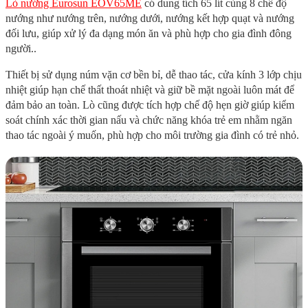
Lò nướng Eurosun EOV65ME
có dung tích 65 lít cùng 8 chế độ
nướng như nướng trên, nướng dưới, nướng kết hợp quạt và nướng
đối lưu, giúp xử lý đa dạng món ăn và phù hợp cho gia đình đông
người..
Thiết bị sử dụng núm vặn cơ bền bỉ, dễ thao tác, cửa kính 3 lớp chịu
nhiệt giúp hạn chế thất thoát nhiệt và giữ bề mặt ngoài luôn mát để
đảm bảo an toàn. Lò cũng được tích hợp chế độ hẹn giờ giúp kiểm
soát chính xác thời gian nấu và chức năng khóa trẻ em nhằm ngăn
thao tác ngoài ý muốn, phù hợp cho môi trường gia đình có trẻ nhỏ.