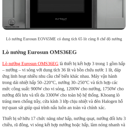
Lò nướng Eurosun EOV65ME có dung tích 65 lít cùng 8 chế độ nướng
Lò nướng Eurosun OMS36EG
Lò nướng Eurosun OMS36EG
là thiết bị kết hợp 3 trong 1 gồm hấp
– nướng – vi sóng với dung tích 36 lít và bồn chứa nước 1 lít, đáp
ứng linh hoạt nhiều nhu cầu chế biến khác nhau. Máy vận hành
trong dải nhiệt hấp 50–220°C, nướng 30–250°C và tích hợp các
mức công suất: 900W cho vi sóng, 1200W cho nướng, 1750W cho
nướng đối lưu và tối đa 3300W cho toàn bộ hệ thống. Khoang lò
tráng men chống trầy, cửa kính 3 lớp chịu nhiệt và đèn Halogen hỗ
trợ quan sát giúp quá trình nấu luôn an toàn và chính xác.
Thiết bị sở hữu 17 chức năng như hấp, nướng quạt, nướng đối lưu 3
chiều, rã đông, vi sóng kết hợp nướng hoặc hấp, làm nóng nhanh và