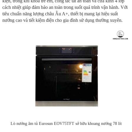
kiện, trong khi khóa trẻ em, công tắc tắt an toàn và cửa kính 4 lớp
cách nhiệt giúp đảm bảo an toàn trong suốt quá trình vận hành. Với
tiêu chuẩn năng lượng châu Âu A+, thiết bị mang lại hiệu suất
nướng cao và tiết kiệm điện cho gia đình sử dụng thường xuyên.
Lò nướng âm tủ Eurosun EOV75TFT sở hữu khoang nướng 78 lít