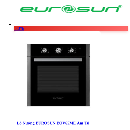
Vật Liệu Nước
Thiết Bị Nước STIEBEL ELTRON
Thiết Bị Nước ARISTON
-30%
Thiết Bị Nước TÂN Á ĐẠI THÀNH
Lò Nướng EUROSUN EOV65ME Âm Tủ