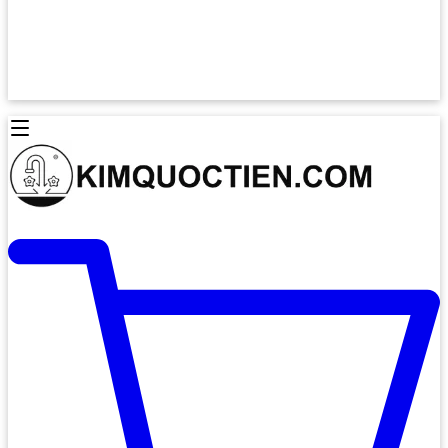
Lò Nướng Âm Tủ
Lò Nướng Bosch
Lò Nướng Độc lập
Lò Nướng Hafele
Thiết Bị Vệ Sinh
Máy Hút Mùi
Thiết Bị Vệ Sinh INAX
Máy Hút Khử Mùi Classic
Thiết Bị Vệ Sinh TOTO
Máy Hút Khử Mùi Đảo
Thiết Bị Vệ Sinh Cotto
Máy Hút Mùi Áp Tường
Thiết Bị Vệ Sinh CAESAR
Máy Hút Mùi Âm Trần
Thiết Bị Vệ Sinh American Standard
Máy Rửa Chén Bát
Thiết Bị Vệ Sinh BELLO
Máy Rửa Chén Âm Toàn Phần
Thiết Bị Vệ Sinh VIGLACERA
Máy Rửa Chén Bát 12 Bộ
Thiết Bị Vệ Sinh THIÊN THANH
Máy Rửa Chén Bát Bán Âm
Thiết Bị Bếp