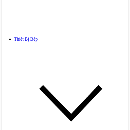
Thiết Bị Bếp
Bồn Cầu
Bồn cầu TOTO
Bồn cầu INAX
Bồn Cầu Thông Minh
Bồn Cầu 1 Khối
Bồn Cầu 2 Khối
Bồn Cầu Trẻ Em
Bồn cầu AMERICAN STANDARD
Bồn cầu CAESAR
Bồn Cầu COTTO