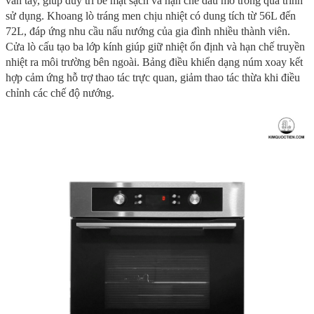
vân tay, giúp duy trì bề mặt sạch và hạn chế dấu mờ trong quá trình
sử dụng. Khoang lò tráng men chịu nhiệt có dung tích từ 56L đến
72L, đáp ứng nhu cầu nấu nướng của gia đình nhiều thành viên.
Cửa lò cấu tạo ba lớp kính giúp giữ nhiệt ổn định và hạn chế truyền
nhiệt ra môi trường bên ngoài. Bảng điều khiển dạng núm xoay kết
hợp cảm ứng hỗ trợ thao tác trực quan, giảm thao tác thừa khi điều
chỉnh các chế độ nướng.