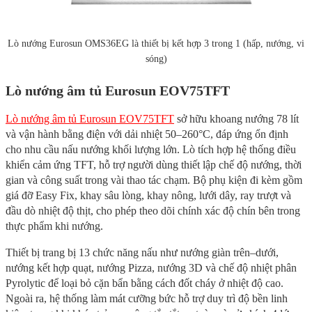
Lò nướng Eurosun OMS36EG là thiết bị kết hợp 3 trong 1 (hấp, nướng, vi
sóng)
Lò nướng âm tủ Eurosun EOV75TFT
Lò nướng âm tủ Eurosun EOV75TFT
sở hữu khoang nướng 78 lít
và vận hành bằng điện với dải nhiệt 50–260°C, đáp ứng ổn định
cho nhu cầu nấu nướng khối lượng lớn. Lò tích hợp hệ thống điều
khiển cảm ứng TFT, hỗ trợ người dùng thiết lập chế độ nướng, thời
gian và công suất trong vài thao tác chạm. Bộ phụ kiện đi kèm gồm
giá đỡ Easy Fix, khay sâu lòng, khay nông, lưới dây, ray trượt và
đầu dò nhiệt độ thịt, cho phép theo dõi chính xác độ chín bên trong
thực phẩm khi nướng.
Thiết bị trang bị 13 chức năng nấu như nướng giàn trên–dưới,
nướng kết hợp quạt, nướng Pizza, nướng 3D và chế độ nhiệt phân
Pyrolytic để loại bỏ cặn bẩn bằng cách đốt cháy ở nhiệt độ cao.
Ngoài ra, hệ thống làm mát cưỡng bức hỗ trợ duy trì độ bền linh