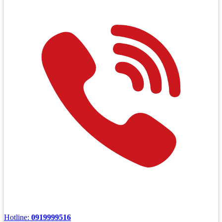
Hotline:
0919999516