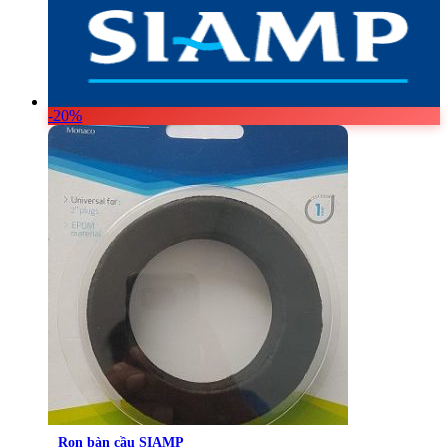
Vật Liệu Nước
Thiết Bị Nước STIEBEL ELTRON
Thiết Bị Nước ARISTON
Thiết Bị Nước TÂN Á ĐẠI THÀNH
-20%
Ron bàn cầu SIAMP