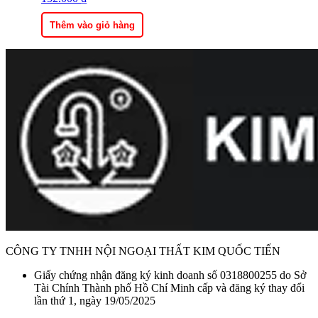
là:
tại
190.000 ₫.
là:
Thêm vào giỏ hàng
152.000 ₫.
CÔNG TY TNHH NỘI NGOẠI THẤT KIM QUỐC TIẾN
Giấy chứng nhận đăng ký kinh doanh số 0318800255 do Sở
Tài Chính Thành phố Hồ Chí Minh cấp và đăng ký thay đổi
lần thứ 1, ngày 19/05/2025