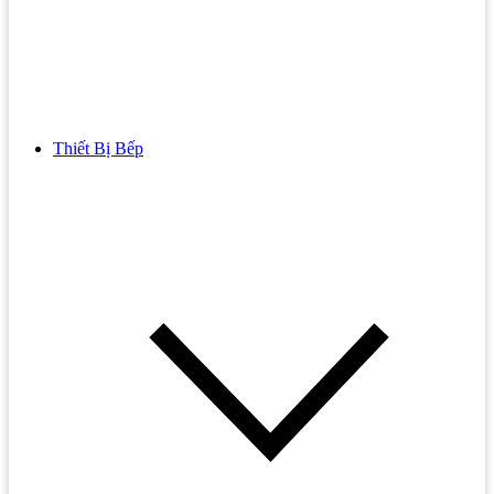
Thiết Bị Bếp
Bồn Cầu
Bồn cầu TOTO
Bồn cầu INAX
Bồn Cầu Thông Minh
Bồn Cầu 1 Khối
Bồn Cầu 2 Khối
Bồn Cầu Trẻ Em
Bồn cầu AMERICAN STANDARD
Bồn cầu CAESAR
Bồn Cầu COTTO