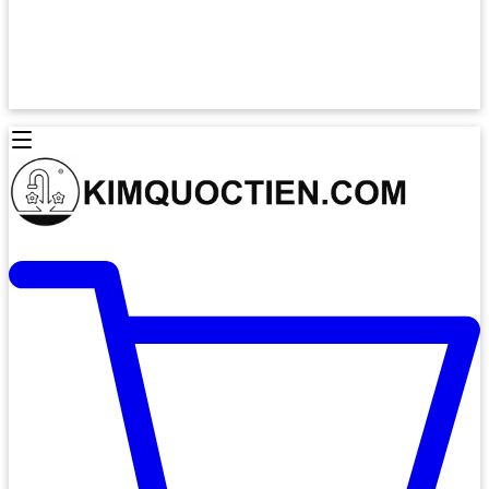
Lò Nướng Âm Tủ
Lò Nướng Bosch
Lò Nướng Độc lập
Lò Nướng Hafele
Thiết Bị Vệ Sinh
Máy Hút Mùi
Thiết Bị Vệ Sinh INAX
Máy Hút Khử Mùi Classic
Thiết Bị Vệ Sinh TOTO
Máy Hút Khử Mùi Đảo
Thiết Bị Vệ Sinh Cotto
Máy Hút Mùi Áp Tường
Thiết Bị Vệ Sinh CAESAR
Máy Hút Mùi Âm Trần
Thiết Bị Vệ Sinh American Standard
Máy Rửa Chén Bát
Thiết Bị Vệ Sinh BELLO
Máy Rửa Chén Âm Toàn Phần
Thiết Bị Vệ Sinh VIGLACERA
Máy Rửa Chén Bát 12 Bộ
Thiết Bị Vệ Sinh THIÊN THANH
Máy Rửa Chén Bát Bán Âm
Thiết Bị Bếp