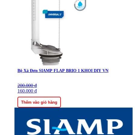
Bộ Xả Đơn SIAMP FLAP BRIO 1 KHOI DIY VN
200.000
Giá
Giá
₫
gốc
160.000
hiện
₫
là:
tại
200.000 ₫.
là:
Thêm vào giỏ hàng
160.000 ₫.