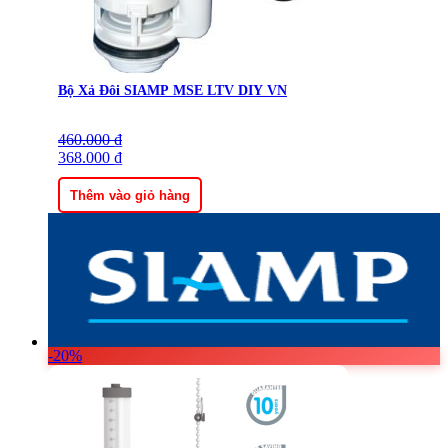
Bộ Xả Đôi SIAMP MSE LTV DIY VN
460.000
Giá
Giá
₫
gốc
368.000
hiện
₫
là:
tại
460.000 ₫.
là:
Thêm vào giỏ hàng
368.000 ₫.
-20%