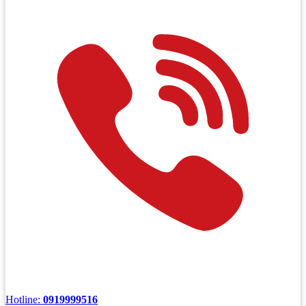
Hotline:
0919999516