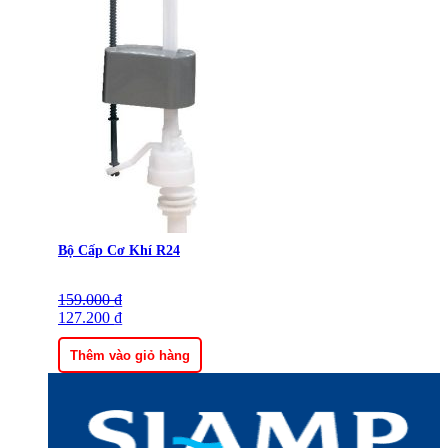
Bộ Cấp Cơ Khí R24
159.000
Giá
Giá
₫
gốc
127.200
hiện
₫
là:
tại
159.000 ₫.
là:
Thêm vào giỏ hàng
127.200 ₫.