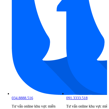
091.3333.518
098.6666.519
n
Tư vấn online khu vực
miền
Tư vấn online khu vực
miề