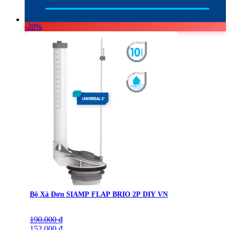
-20%
Bộ Xả Đơn SIAMP FLAP BRIO 2P DIY VN
190.000
Giá
Giá
₫
gốc
152.000
hiện
₫