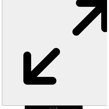
Vật Liệu Nước
Thiết Bị Nước STIEBEL ELTRON
Thiết Bị Nước ARISTON
Thiết Bị Nước TÂN Á ĐẠI THÀNH