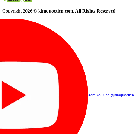
Copyright 2026 ©
kimquoctien.com. All Rights Reserved
Chat Facebook
Chat Zalo
(8h00 - 21h30)
(8h00 - 21h3
Xem Tik Tok
Xem Youtube
Gọi điện
@kimquoctienoffi
(8h00 - 21h30)
@kimquoctien