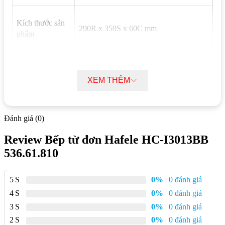
Kích thước sản
290R x 350S x 60C mm
phẩm
Kích thước lắp
265R x 325S mm
đặt
XEM THÊM
Vùng nấu
1 vùng nấu 2000W
Đánh giá (0)
Cảm ứng, 9 mức gia nhiệt + gia nhiệt
Điều khiển
Review Bếp từ đơn Hafele HC-I3013BB
nhanh
536.61.810
Mặt kính
Kanger glass
5
0%
| 0 đánh giá
4
0%
| 0 đánh giá
Khóa trẻ em, hiển thị nhiệt dư, tự động
An toàn
tắt khi tràn
3
0%
| 0 đánh giá
2
0%
| 0 đánh giá