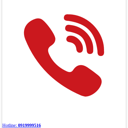
Hotline:
0919999516