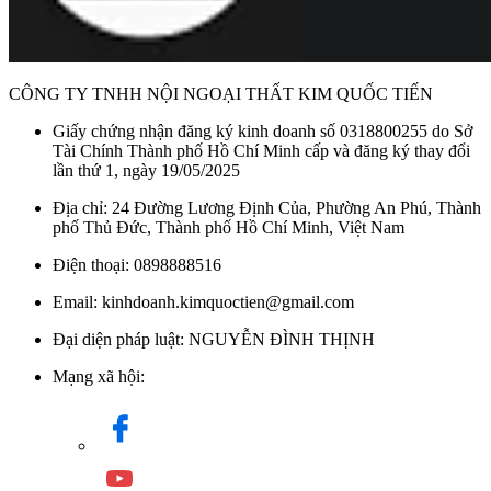
CÔNG TY TNHH NỘI NGOẠI THẤT KIM QUỐC TIẾN
Bếp từ đơn Hafele HC-I3013BB 536.61.810 có công suất 2000W
Giấy chứng nhận đăng ký kinh doanh số 0318800255 do Sở
Sản phẩm sử dụng công nghệ induction hiện đại tạo nhiệt trực
Tài Chính Thành phố Hồ Chí Minh cấp và đăng ký thay đổi
tiếp ở đáy nồi thay vì qua mặt kính. Nhờ đó, bếp giúp truyền
lần thứ 1, ngày 19/05/2025
nhiệt nhanh hơn, tiết kiệm điện năng và giảm thất thoát nhiệt so
Địa chỉ: 24 Đường Lương Định Của, Phường An Phú, Thành
với các phương pháp nấu truyền thống.
phố Thủ Đức, Thành phố Hồ Chí Minh, Việt Nam
Về an toàn, Hafele HC-I3013BB được trang bị khóa trẻ em,
Điện thoại: 0898888516
cảnh báo nhiệt dư và tự động ngắt khi tràn. Kết hợp cùng đặc
tính mặt kính ít nóng nhờ công nghệ induction, bếp đảm bảo an
Email: kinhdoanh.kimquoctien@gmail.com
toàn tuyệt đối, vận hành êm ái và phù hợp với mọi gia đình.
Đại diện pháp luật: NGUYỄN ĐÌNH THỊNH
Danh mục:
Thiết Bị Bếp
/
Bếp Từ
/
Bếp Từ Hafele
Mạng xã hội:
Thương hiệu:
Thiết Bị Nhà Bếp HAFELE