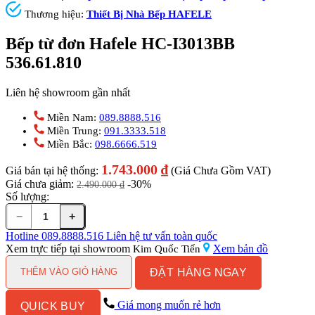
Thương hiệu:
Thiết Bị Nhà Bếp HAFELE
Bếp từ đơn Hafele HC-I3013BB
536.61.810
Liên hệ showroom gần nhất
Miền Nam:
089.8888.516
Miền Trung:
091.3333.518
Miền Bắc:
098.6666.519
1.743.000
₫
Giá bán tại hệ thống:
(Giá Chưa Gồm VAT)
Giá chưa giảm:
-30%
2.490.000
₫
Số lượng:
−
+
Bếp
từ
Hotline
089.8888.516
Liên hệ tư vấn toàn quốc
đơn
Xem trực tiếp tại showroom
Xem bản đồ
Kim Quốc Tiến
Hafele
ĐẶT HÀNG NGAY
HC-
THÊM VÀO GIỎ HÀNG
I3013BB
536.61.810
Giá mong muốn rẻ hơn
QUICK BUY
số