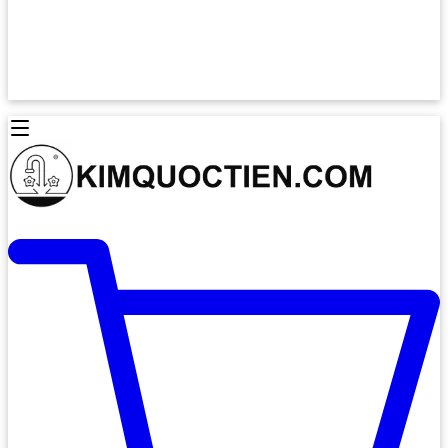
Lò Nướng Âm Tủ
Lò Nướng Bosch
Lò Nướng Độc lập
Lò Nướng Hafele
Thiết Bị Vệ Sinh
Máy Hút Mùi
Thiết Bị Vệ Sinh INAX
Máy Hút Khử Mùi Classic
Thiết Bị Vệ Sinh TOTO
Máy Hút Khử Mùi Đảo
Thiết Bị Vệ Sinh Cotto
Máy Hút Mùi Áp Tường
Thiết Bị Vệ Sinh CAESAR
Máy Hút Mùi Âm Trần
Thiết Bị Vệ Sinh American Standard
Máy Rửa Chén Bát
Thiết Bị Vệ Sinh BELLO
Máy Rửa Chén Âm Toàn Phần
Thiết Bị Vệ Sinh VIGLACERA
Máy Rửa Chén Bát 12 Bộ
Thiết Bị Vệ Sinh THIÊN THANH
Máy Rửa Chén Bát Bán Âm
Thiết Bị Bếp