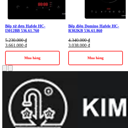
nấu ăn hằng ngày từ các món đơn giản đến chế biến nhanh.
Tính năng gia nhiệt nhanh hỗ trợ rút ngắn thời gian nấu, mang
lại sự tiện lợi trong sinh hoạt.
Bếp từ đơn Hafele HC-
Bếp điện Domino Hafele HC-
I3012BB 536.61.760
R302KB 536.61.860
5.230.000
₫
4.340.000
₫
3.661.000
₫
3.038.000
₫
Mua hàng
Mua hàng