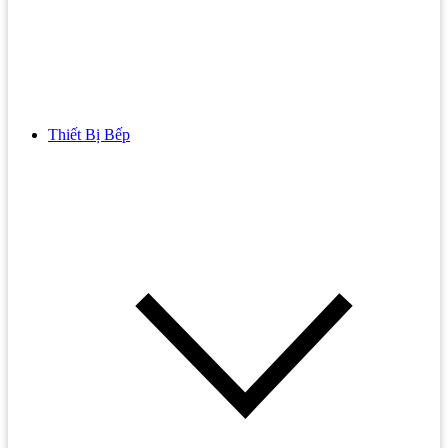
Thiết Bị Bếp
Bồn Cầu
Bồn cầu TOTO
Bồn cầu INAX
Bồn Cầu Thông Minh
Bồn Cầu 1 Khối
Bồn Cầu 2 Khối
Bồn Cầu Trẻ Em
Bồn cầu AMERICAN STANDARD
Bồn cầu CAESAR
Bồn Cầu COTTO