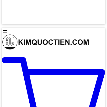
Lò Nướng Âm Tủ
Lò Nướng Bosch
Lò Nướng Độc lập
Lò Nướng Hafele
Thiết Bị Vệ Sinh
Máy Hút Mùi
Thiết Bị Vệ Sinh INAX
Máy Hút Khử Mùi Classic
Thiết Bị Vệ Sinh TOTO
Máy Hút Khử Mùi Đảo
Thiết Bị Vệ Sinh Cotto
Máy Hút Mùi Áp Tường
Thiết Bị Vệ Sinh CAESAR
Máy Hút Mùi Âm Trần
Thiết Bị Vệ Sinh American Standard
Máy Rửa Chén Bát
Thiết Bị Vệ Sinh BELLO
Máy Rửa Chén Âm Toàn Phần
Thiết Bị Vệ Sinh VIGLACERA
Máy Rửa Chén Bát 12 Bộ
Thiết Bị Vệ Sinh THIÊN THANH
Máy Rửa Chén Bát Bán Âm
Thiết Bị Bếp