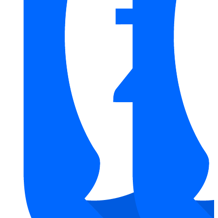
tại kim Quốc tiến chúng tôi hiện đang cung cấp mã sản phẩm
bếp từ đơn Hafele HSI-21FW với giá vô cùng khuyến mãi chỉ
1.725.500 đ, cam kết sản phẩm đầy đủ nguồn gốc, giấy tờ và
chính sách bảo hành rõ ràng theo tiêu chuẩn của hãng. Với hơn
5 năm kinh nghiệm trong lĩnh vực
thiết bị bếp
, Kim Quốc Tiến
tự hào mang đến đa dạng mẫu
bếp từ Hafele
chất lượng cao,
phù hợp với nhiều nhu cầu sử dụng khác nhau. Đội ngũ tư vấn
chuyên sâu, am hiểu kỹ thuật sẵn sàng hỗ trợ khách hàng lựa
chọn sản phẩm
bếp từ
phù hợp và sử dụng hiệu quả, an toàn.