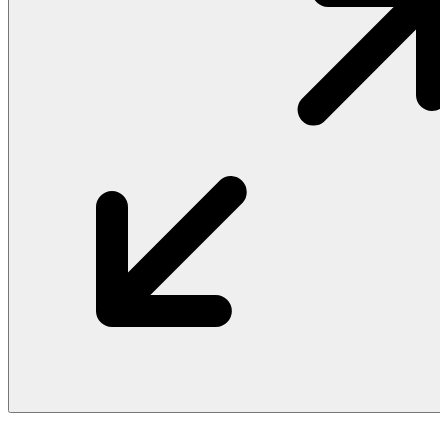
Vật Liệu Nước
Thiết Bị Nước STIEBEL ELTRON
Thiết Bị Nước ARISTON
Thiết Bị Nước TÂN Á ĐẠI THÀNH