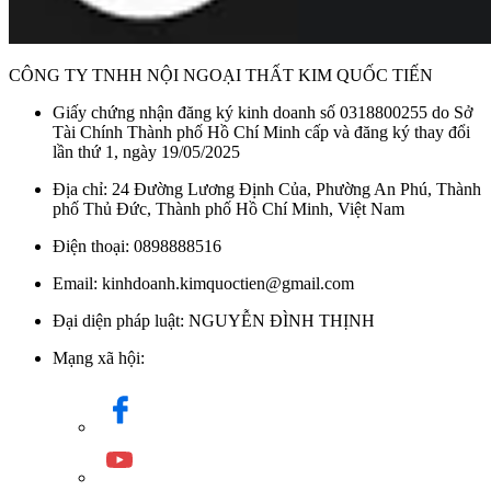
CÔNG TY TNHH NỘI NGOẠI THẤT KIM QUỐC TIẾN
Bảng điều khiển bếp từ đơn Hafele HSI 21FW kết hợp nút vặn cơ
Giấy chứng nhận đăng ký kinh doanh số 0318800255 do Sở
giúp người dùng thao tác dễ dàng và thuận tiện
Tài Chính Thành phố Hồ Chí Minh cấp và đăng ký thay đổi
lần thứ 1, ngày 19/05/2025
Tính năng hẹn giờ giúp người dùng cài đặt thời gian nấu lên
Địa chỉ: 24 Đường Lương Định Của, Phường An Phú, Thành
đến 99 phút để phù hợp với từng món ăn mà không cần canh
phố Thủ Đức, Thành phố Hồ Chí Minh, Việt Nam
chừng liên tục.
Chế độ Booster hỗ trợ tăng công suất tức thì, rút ngắn thời gian
Điện thoại: 0898888516
đun sôi hoặc xào nấu ở nhiệt độ cao.
Email: kinhdoanh.kimquoctien@gmail.com
Bếp từ đơn Hafele HSI-21FW được tích hợp các tính năng an
Đại diện pháp luật: NGUYỄN ĐÌNH THỊNH
toàn như: tự ngắt khi không có nồi, cảnh báo dư nhiệt, khóa
Mạng xã hội:
bảng điều khiển, cảnh báo nồi không phù hợp và tự ngắt khi
điện áp bất ổn.
Những tiện ích này giúp hạn chế rủi ro bỏng, chập cháy điện,
hoặc thao tác sai trong quá trình sử dụng, đồng thời tăng độ an
toàn khi nấu ăn trong môi trường gia đình có trẻ nhỏ hoặc
người cao tuổi.