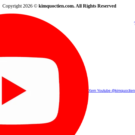
Copyright 2026 ©
kimquoctien.com. All Rights Reserved
Chat Facebook
Chat Zalo
(8h00 - 21h30)
(8h00 - 21h3
Xem Tik Tok
Xem Youtube
Gọi điện
@kimquoctienoffi
(8h00 - 21h30)
@kimquoctien