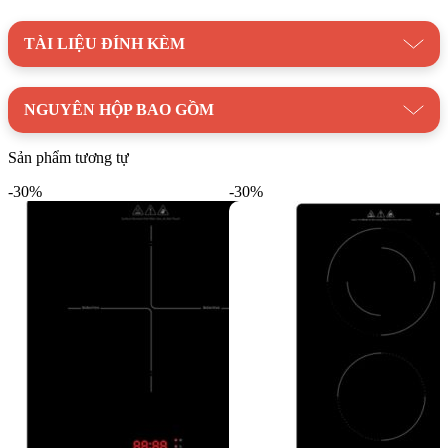
khi phần đáy làm từ nhựa PP, giúp bếp nhẹ hơn, và dễ lau chùi
sau khi sử dụng.
TÀI LIỆU ĐÍNH KÈM
NGUYÊN HỘP BAO GỒM
Sản phẩm tương tự
-30%
-30%
Thiết kế bếp từ đơn Hafele HSI-21FW nhỏ gọn giúp người dùng lắp
đặt hoặc di chuyển dễ dàng
Khác với nhiều mẫu bếp từ đơn thông thường, Hafele HSI-
21FW nổi bật nhờ bảng điều khiển dạng nút vặn kết hợp cảm