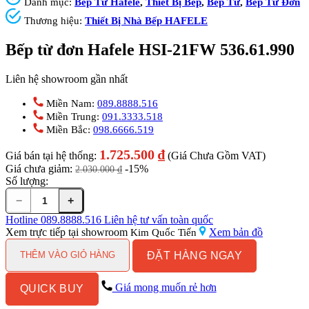
Danh mục:
Bếp Từ Hafele
,
Thiết Bị Bếp
,
Bếp Từ
,
Bếp Từ Đơn
Thương hiệu:
Thiết Bị Nhà Bếp HAFELE
Bếp từ đơn Hafele HSI-21FW 536.61.990
Liên hệ showroom gần nhất
Miền Nam:
089.8888.516
Miền Trung:
091.3333.518
Miền Bắc:
098.6666.519
1.725.500
₫
Giá bán tại hệ thống:
(Giá Chưa Gồm VAT)
Giá chưa giảm:
-15%
2.030.000
₫
Số lượng:
−
+
Bếp
từ
Hotline
089.8888.516
Liên hệ tư vấn toàn quốc
đơn
Xem trực tiếp tại showroom
Xem bản đồ
Kim Quốc Tiến
Hafele
ĐẶT HÀNG NGAY
HSI-
THÊM VÀO GIỎ HÀNG
21FW
536.61.990
Giá mong muốn rẻ hơn
QUICK BUY
số
lượng