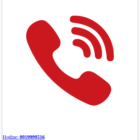
Hotline:
0919999516