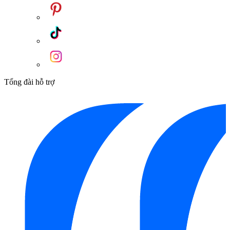
Tổng đài hỗ trợ
Bếp từ đơn Hafele HSI 21FW được trang bị các tính năng hiện đại
mang đến sự an toàn và tiện lợi
Mua ngay bếp từ đơn Hafele HSI-21FW
536.61.990 chính hãng tại Kim Quốc Tiến