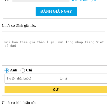
Cảnh báo dư nhiệt
Có
ĐÁNH GIÁ NGAY
Tự ngắt khi không có nồi
Có
Khóa an toàn (Khóa trẻ em)
Có
Chưa có đánh giá nào.
Cảnh báo nồi không phù
Có
hợp
Đánh giá chi tiết bếp từ Hafele HSI-21FW
Hafele HSI-21FW sở hữu kiểu dáng nhỏ gọn kích thước chỉ
320x280x60 mm và trọng lượng nhẹ 2.45kg, dễ dàng đặt tại
Anh
Chị
mọi vị trí trong căn bếp hoặc mang theo cho những buổi tiệc
ngoài trời .
Mặt kính pha lê màu đen sáng bóng ít bám bẩn không chỉ
GỬI
mang lại vẻ hiện đại mà còn có khả năng chịu nhiệt tốt, hạn
chế trầy xước trong quá trình nấu nướng. Phần khung được
Chưa có bình luận nào
làm từ nhựa ABS cứng cáp, giúp tăng độ bền tổng thể, trong