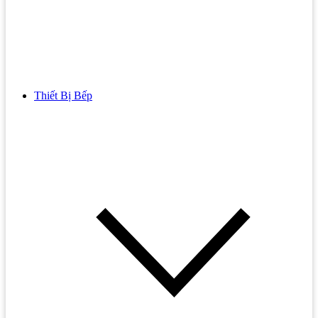
Thiết Bị Bếp
Bồn Cầu
Bồn cầu TOTO
Bồn cầu INAX
Bồn Cầu Thông Minh
Bồn Cầu 1 Khối
Bồn Cầu 2 Khối
Bồn Cầu Trẻ Em
Bồn cầu AMERICAN STANDARD
Bồn cầu CAESAR
Bồn Cầu COTTO