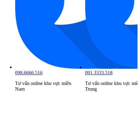
091.3333.518
098.6666.519
n
Tư vấn online khu vực
miền
Tư vấn online khu vực
miề
Trung
Bắc