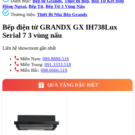
Danh mục:
Bếp từ Grandx
,
Thiết Bị Bếp
,
Bếp Từ Kết Hợp
Hồng Ngoại
,
Bếp Từ
,
Bếp Từ 3 Vùng Nấu
Thương hiệu:
Thiết Bị Nhà Bếp Grandx
Bếp điện từ GRANDX GX IH738Lux
Serial 7 3 vùng nấu
Liên hệ showroom gần nhất
Miền Nam:
089.8888.516
Miền Trung:
091.3333.518
Miền Bắc:
098.6666.519
QUÀ TẶNG ĐẶC BIỆT