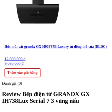
Hút mùi vát grandx GX H90F87B Luxury tự động mở cửa (BLDC)
12.980.000
Giá
Giá
₫
gốc
9.086.000
hiện
₫
là:
tại
12.980.000 ₫.
là:
Thêm vào giỏ hàng
9.086.000 ₫.
Đánh giá (0)
Review Bếp điện từ GRANDX GX
IH738Lux Serial 7 3 vùng nấu