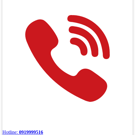
Hotline:
0919999516