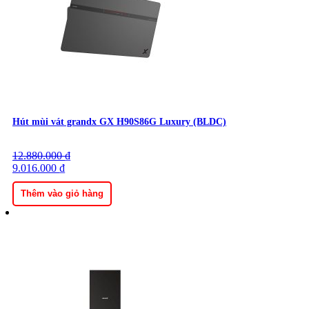
Hút mùi vát grandx GX H90S86G Luxury (BLDC)
12.880.000
Giá
Giá
₫
gốc
9.016.000
hiện
₫
là:
tại
12.880.000 ₫.
là:
Thêm vào giỏ hàng
9.016.000 ₫.