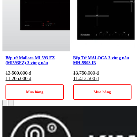
Bếp từ Malloca MI 593 FZ
Bếp Từ MALOCA 3 vùng nấu
(MI593FZ) 3 vùng nấu
MH-5903 IN
13.500.000
₫
13.750.000
₫
11.205.000
₫
11.412.500
₫
Mua hàng
Mua hàng