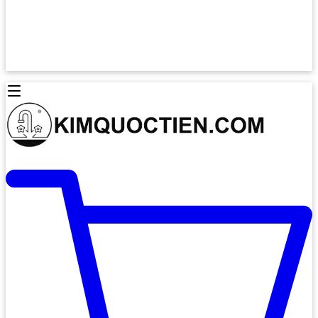
Lò Nướng Âm Tủ
Lò Nướng Bosch
Lò Nướng Độc lập
Lò Nướng Hafele
Thiết Bị Vệ Sinh
Máy Hút Mùi
Thiết Bị Vệ Sinh INAX
Máy Hút Khử Mùi Classic
Thiết Bị Vệ Sinh TOTO
Máy Hút Khử Mùi Đảo
Thiết Bị Vệ Sinh Cotto
Máy Hút Mùi Áp Tường
Thiết Bị Vệ Sinh CAESAR
Máy Hút Mùi Âm Trần
Thiết Bị Vệ Sinh American Standard
Máy Rửa Chén Bát
Thiết Bị Vệ Sinh BELLO
Máy Rửa Chén Âm Toàn Phần
Thiết Bị Vệ Sinh VIGLACERA
Máy Rửa Chén Bát 12 Bộ
Thiết Bị Vệ Sinh THIÊN THANH
Máy Rửa Chén Bát Bán Âm
Thiết Bị Bếp