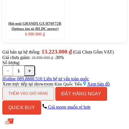
Hút mùi GRANDX GX H70F72B
Optima âm tủ (BLDC motor)
6.890.000
₫
13.223.000
₫
Giá bán tại hệ thống:
(Giá Chưa Gồm VAT)
Giá chưa giảm:
-30%
18.890.000
₫
Số lượng:
−
+
Bếp
điện
Hotline
089.8888.516
Liên hệ tư vấn toàn quốc
từ
Xem trực tiếp tại showroom
Xem bản đồ
Kim Quốc Tiến
GRANDX
ĐẶT HÀNG NGAY
GX
THÊM VÀO GIỎ HÀNG
IH738Lux
Serial
Giá mong muốn rẻ hơn
QUICK BUY
7
3
vùng
nấu