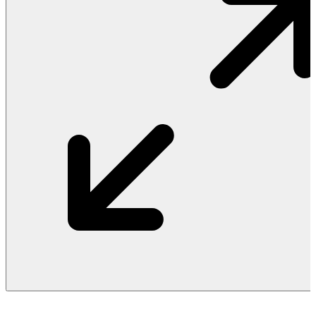
Vật Liệu Nước
Thiết Bị Nước STIEBEL ELTRON
Thiết Bị Nước ARISTON
Thiết Bị Nước TÂN Á ĐẠI THÀNH