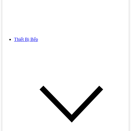
Thiết Bị Bếp
Bồn Cầu
Bồn cầu TOTO
Bồn cầu INAX
Bồn Cầu Thông Minh
Bồn Cầu 1 Khối
Bồn Cầu 2 Khối
Bồn Cầu Trẻ Em
Bồn cầu AMERICAN STANDARD
Bồn cầu CAESAR
Bồn Cầu COTTO