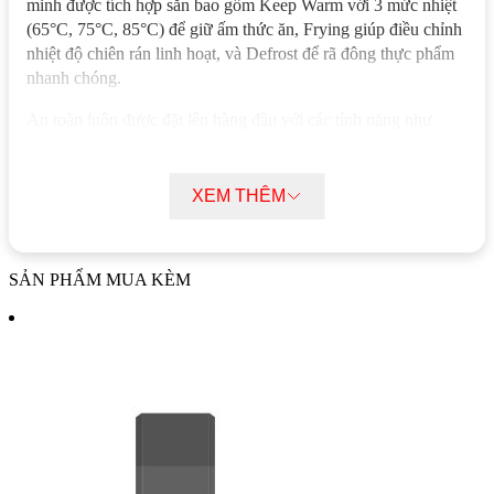
minh được tích hợp sẵn bao gồm Keep Warm với 3 mức nhiệt
(65°C, 75°C, 85°C) để giữ ấm thức ăn, Frying giúp điều chỉnh
nhiệt độ chiên rán linh hoạt, và Defrost để rã đông thực phẩm
nhanh chóng.
An toàn luôn được đặt lên hàng đầu với các tính năng như
Water Overflow chống trào nước và tự động ngắt bếp, tự động
tắt bếp khi không có nồi, khóa trẻ em, chức năng Pause khi cần
tạm dừng, bảo vệ quá nhiệt nhờ cảm biến nhiệt độ ở mỗi vùng
XEM THÊM
nấu, và cảnh báo nhiệt dư khi bề mặt bếp còn nóng. Bạn cũng
có thể hẹn giờ tắt bếp lên đến 99 phút. Bếp có khả năng chia sẻ
công suất tối đa 5600W giữa 3 vùng nấu.
SẢN PHẨM MUA KÈM
Để sở hữu sản phẩm
bếp điện từ kết hợp hồng ngoại
GX
E738LUX GRANDX chính hãng với chất lượng đảm bảo và
dịch vụ tốt nhất, hãy liên hệ ngay với
Kim Quốc Tiến
qua số
điện thoại 0898888516 để được tư vấn và hỗ trợ. Kim Quốc
Tiến cam kết cung cấp sản phẩm chính hãng, giao hàng nhanh
chóng trên toàn quốc cùng nhiều ưu đãi hấp dẫn khác.
Danh mục:
Thiết Bị Bếp
/
Bếp Từ
/
Bếp từ Grandx
/
Bếp