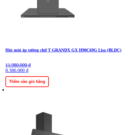
Từ 3 Vùng Nấu
Hút mùi áp tường chữ T GRANDX GX H90C69G Lisa (BLDC)
11.980.000
Giá
Giá
₫
gốc
8.386.000
hiện
₫
là:
tại
11.980.000 ₫.
là:
Thêm vào giỏ hàng
8.386.000 ₫.