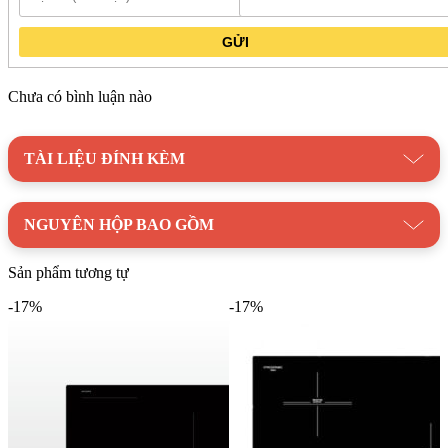
GỬI
Chưa có bình luận nào
TÀI LIỆU ĐÍNH KÈM
NGUYÊN HỘP BAO GỒM
Sản phẩm tương tự
-17%
-17%