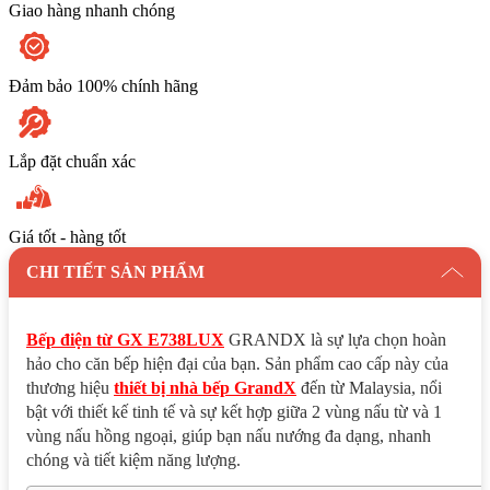
số
Giao hàng nhanh chóng
lượng
Đảm bảo 100% chính hãng
Lắp đặt chuẩn xác
Giá tốt - hàng tốt
CHI TIẾT SẢN PHẨM
Bếp điện từ GX E738LUX
GRANDX là sự lựa chọn hoàn
hảo cho căn bếp hiện đại của bạn. Sản phẩm cao cấp này của
thương hiệu
thiết bị nhà bếp GrandX
đến từ Malaysia, nổi
bật với thiết kế tinh tế và sự kết hợp giữa 2 vùng nấu từ và 1
vùng nấu hồng ngoại, giúp bạn nấu nướng đa dạng, nhanh
chóng và tiết kiệm năng lượng.