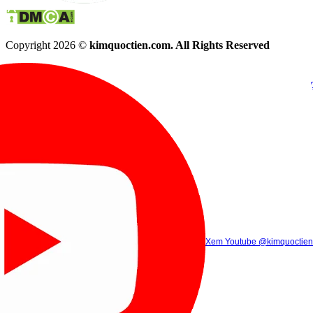
Copyright 2026 ©
kimquoctien.com. All Rights Reserved
Chat Facebook
Chat Zalo
(8h00 - 21h30)
(8h00 - 21h3
Xem Tik Tok
Xem Youtube
Gọi điện
@kimquoctienoffi
(8h00 - 21h30)
@kimquoctien