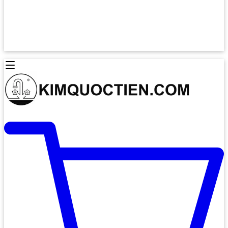
Lò Nướng Âm Tủ
Lò Nướng Bosch
Lò Nướng Độc lập
Lò Nướng Hafele
Thiết Bị Vệ Sinh
Máy Hút Mùi
Thiết Bị Vệ Sinh INAX
Máy Hút Khử Mùi Classic
Thiết Bị Vệ Sinh TOTO
Máy Hút Khử Mùi Đảo
Thiết Bị Vệ Sinh Cotto
Máy Hút Mùi Áp Tường
Thiết Bị Vệ Sinh CAESAR
Máy Hút Mùi Âm Trần
Thiết Bị Vệ Sinh American Standard
Máy Rửa Chén Bát
Thiết Bị Vệ Sinh BELLO
Máy Rửa Chén Âm Toàn Phần
Thiết Bị Vệ Sinh VIGLACERA
Máy Rửa Chén Bát 12 Bộ
Thiết Bị Vệ Sinh THIÊN THANH
Máy Rửa Chén Bát Bán Âm
Thiết Bị Bếp