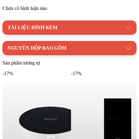
tăng công suất tức thì, giúp đun sôi nước nhanh gấp đôi so
Chưa có bình luận nào
với chế độ thông thường – lý tưởng cho những bữa ăn cần
chế biến gấp.
Công nghệ Half-Bridge giữ ổn định nhiệt độ trong suốt quá
TÀI LIỆU ĐÍNH KÈM
trình nấu, giúp món ăn chín đều, tránh tình trạng cháy khét.
Bếp từ Malloca HIH 860 FZ có chức năng nhận diện đáy
NGUYÊN HỘP BAO GỒM
nồi, chỉ gia nhiệt đúng vị trí đặt nồi, giúp tiết kiệm điện và
nâng cao độ an toàn.
Sản phẩm tương tự
Hệ thống điều khiển cảm ứng trượt nhạy bén đi kèm màn
hình LED hiển thị rõ ràng, cho phép điều chỉnh công suất và
-17%
-17%
thời gian dễ dàng, chính xác.
Máy hút khói hoạt động với công suất mạnh 750m³/h, có thể
tự động điều chỉnh theo công suất nấu, đảm bảo khử mùi
nhanh chóng và hiệu quả.
Bộ lọc bằng nhôm dễ tháo rời, có khả năng giữ lại dầu mỡ,
đồng thời hỗ trợ khử mùi bằng than hoạt tính hoặc thoát khí
ra ngoài theo nhu cầu người dùng.
Các chức năng an toàn như khóa phím, cảnh báo dư nhiệt