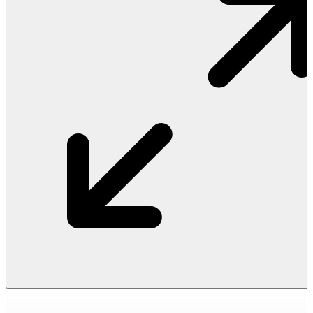
Vật Liệu Nước
Thiết Bị Nước STIEBEL ELTRON
Thiết Bị Nước ARISTON
Thiết Bị Nước TÂN Á ĐẠI THÀNH