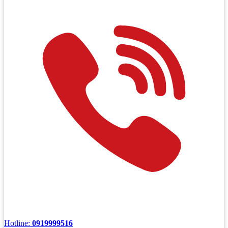
Hotline:
0919999516