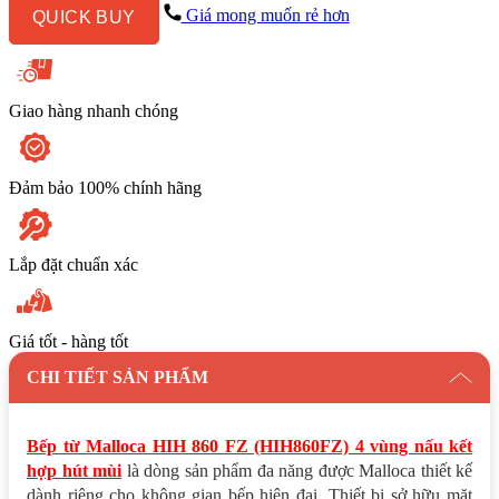
(HIH860FZ)
Giá mong muốn rẻ hơn
QUICK BUY
4
vùng
nấu
kết
hợp
Giao hàng nhanh chóng
hút
mùi
số
lượng
Đảm bảo 100% chính hãng
Lắp đặt chuẩn xác
Giá tốt - hàng tốt
CHI TIẾT SẢN PHẨM
Bếp từ Malloca HIH 860 FZ (HIH860FZ) 4 vùng nấu kết
hợp hút mùi
là dòng sản phẩm đa năng được Malloca thiết kế
dành riêng cho không gian bếp hiện đại. Thiết bị sở hữu mặt