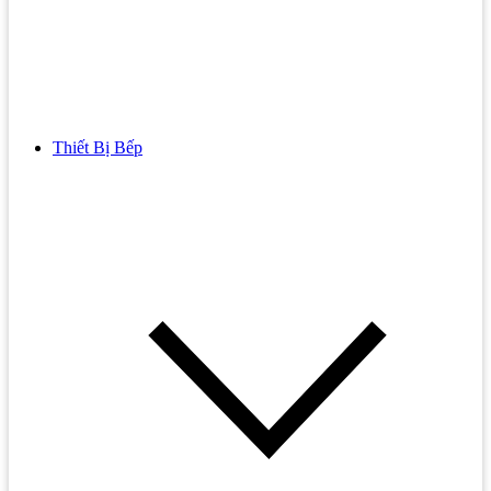
Thiết Bị Bếp
Bồn Cầu
Bồn cầu TOTO
Bồn cầu INAX
Bồn Cầu Thông Minh
Bồn Cầu 1 Khối
Bồn Cầu 2 Khối
Bồn Cầu Trẻ Em
Bồn cầu AMERICAN STANDARD
Bồn cầu CAESAR
Bồn Cầu COTTO