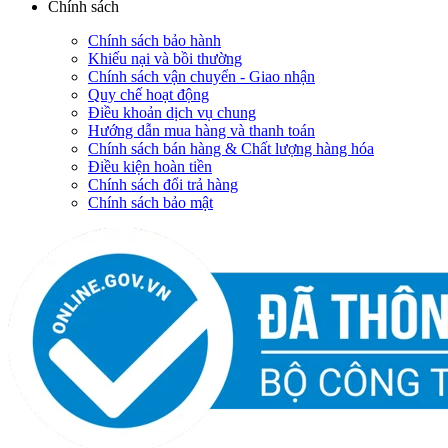
Chính sách
Chính sách bảo hành
Khiếu nại và bồi thường
Chính sách vận chuyển - Giao nhận
Quy chế hoạt động
Điều khoản dịch vụ chung
Hướng dẫn mua hàng và thanh toán
Chính sách bán hàng & Chất lượng hàng hóa
Điều kiện hoàn tiền
Chính sách đổi trả hàng
Chính sách bảo mật