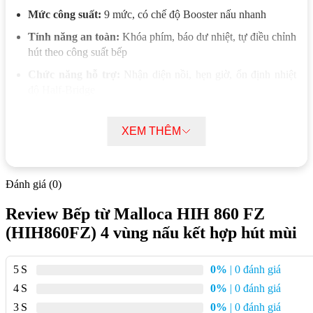
Mức công suất:
9 mức, có chế độ Booster nấu nhanh
Tính năng an toàn:
Khóa phím, báo dư nhiệt, tự điều chỉnh
hút theo công suất bếp
Chức năng hỗ trợ:
Nhận diện nồi, hẹn giờ, ổn định nhiệt
độ Half-Bridge
Máy hút mùi:
Điều khiển cảm ứng, 4 tốc độ
XEM THÊM
Công suất hút:
750 m³/h
Độ ồn:
59 dB
Lưới lọc:
Nhôm
Đánh giá (0)
Chế độ hút:
Khử mùi bằng than hoạt tính hoặc ống thoát ra
Review Bếp từ Malloca HIH 860 FZ
ngoài
(HIH860FZ) 4 vùng nấu kết hợp hút mùi
Công suất vùng nấu:
3.3kW (Ø200×2) + 3.3kW (Ø200×2)
Tổng công suất:
7.4kW
5
0%
| 0 đánh giá
Điện áp:
220–240V~50/60Hz
4
0%
| 0 đánh giá
Kích thước bếp:
W860 x D520 x H230mm
3
0%
| 0 đánh giá