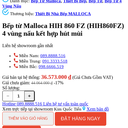
Danh mục:
Bếp Từ Malloca
,
Thiết Bị Bếp
,
Bếp Từ
,
Bếp Từ 4
Vùng Nấu
Thương hiệu:
Thiết Bị Nhà Bếp MALLOCA
Bếp từ Malloca HIH 860 FZ (HIH860FZ)
4 vùng nấu kết hợp hút mùi
Liên hệ showroom gần nhất
Miền Nam:
089.8888.516
Miền Trung:
091.3333.518
Miền Bắc:
098.6666.519
36.573.000
₫
Giá bán tại hệ thống:
(Giá Chưa Gồm VAT)
Giá chưa giảm:
-17%
44.064.000
₫
Số lượng:
−
+
Bếp
từ
Hotline
089.8888.516
Liên hệ tư vấn toàn quốc
Malloca
Xem trực tiếp tại showroom
Xem bản đồ
Kim Quốc Tiến
HIH
ĐẶT HÀNG NGAY
860
THÊM VÀO GIỎ HÀNG
FZ