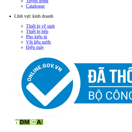
Tuyển dụng
Catalogue
Lĩnh vực kinh doanh
Thiết bị vệ sinh
Thiết bị bếp
Phụ kiện tủ
Vật liệu nước
Điện máy