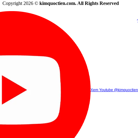
Copyright 2026 ©
kimquoctien.com. All Rights Reserved
Chat Facebook
Chat Zalo
(8h00 - 21h30)
(8h00 - 21h3
Xem Tik Tok
Xem Youtube
Gọi điện
@kimquoctienoffi
(8h00 - 21h30)
@kimquoctien