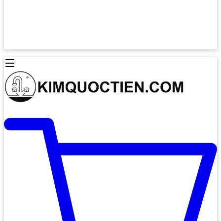
Lò Nướng Âm Tủ
Lò Nướng Bosch
Lò Nướng Độc lập
Lò Nướng Hafele
Thiết Bị Vệ Sinh
Máy Hút Mùi
Thiết Bị Vệ Sinh INAX
Máy Hút Khử Mùi Classic
Thiết Bị Vệ Sinh TOTO
Máy Hút Khử Mùi Đảo
Thiết Bị Vệ Sinh Cotto
Máy Hút Mùi Áp Tường
Thiết Bị Vệ Sinh CAESAR
Máy Hút Mùi Âm Trần
Thiết Bị Vệ Sinh American Standard
Máy Rửa Chén Bát
Thiết Bị Vệ Sinh BELLO
Máy Rửa Chén Âm Toàn Phần
Thiết Bị Vệ Sinh VIGLACERA
Máy Rửa Chén Bát 12 Bộ
Thiết Bị Vệ Sinh THIÊN THANH
Máy Rửa Chén Bát Bán Âm
Thiết Bị Bếp