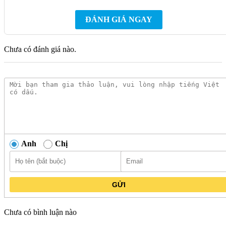
Ưu điểm của Bộ xả bồn cầu HTSV823:
ĐÁNH GIÁ NGAY
Thiết kế hiện đại, sang trọng:
Bộ xả HTSV823 có thiết kế
hiện đại, sang trọng với màu trắng chủ đạo, phù hợp với
nhiều kiểu dáng bồn cầu khác nhau.
Chưa có đánh giá nào.
Công nghệ tiên tiến:
Bộ xả HTSV823 được ứng dụng
công nghệ xả Siphonic tiên tiến, giúp xả nước mạnh mẽ,
hiệu quả và tiết kiệm nước.
Hoạt động êm ái:
Bộ xả HTSV823 hoạt động êm ái, không
gây tiếng ồn, mang lại sự thoải mái cho người sử dụng.
Bền bỉ, dễ dàng sử dụng:
Bộ xả HTSV823 được làm từ
chất liệu nhựa cao cấp, có độ bền cao, dễ dàng sử dụng và
Anh
Chị
lắp đặt.
Giá cả hợp lý:
Bộ xả HTSV823 có giá cả hợp lý, phù hợp
với nhiều đối tượng người sử dụng.
GỬI
Hãy nâng cấp không gian phòng tắm của bạn với Bộ Xả Bồn
Cầu TOTO HTSV823 (C823, C823DR, MS823) Chính Hãng
Chưa có bình luận nào
– sự lựa chọn hoàn hảo cho tiện ích và chất lượng. Đừng chần