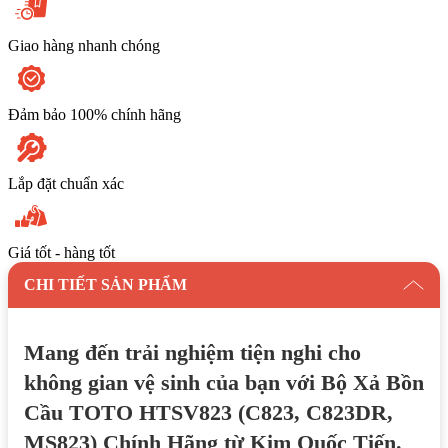
Chính
Hãng
số
Giao hàng nhanh chóng
lượng
Đảm bảo 100% chính hãng
Lắp đặt chuẩn xác
Giá tốt - hàng tốt
CHI TIẾT SẢN PHẨM
Mang đến trải nghiệm tiện nghi cho
không gian vệ sinh của bạn với Bộ Xả Bồn
Cầu TOTO HTSV823 (C823, C823DR,
MS823) Chính Hãng từ Kim Quốc Tiến.