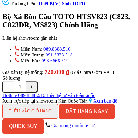
Thương hiệu:
Thiết Bị Vệ Sinh TOTO
Bộ Xả Bồn Cầu TOTO HTSV823 (C823,
C823DR, MS823) Chính Hãng
Liên hệ showroom gần nhất
Miền Nam:
089.8888.516
Miền Trung:
091.3333.518
Miền Bắc:
098.6666.519
720.000
₫
Giá bán tại hệ thống:
(Giá Chưa Gồm VAT)
Số lượng:
−
+
Bộ
Xả
Hotline
089.8888.516
Liên hệ tư vấn toàn quốc
Bồn
Xem trực tiếp tại showroom
Xem bản đồ
Kim Quốc Tiến
Cầu
ĐẶT HÀNG NGAY
TOTO
THÊM VÀO GIỎ HÀNG
HTSV823
(C823,
Giá mong muốn rẻ hơn
QUICK BUY
C823DR,
MS823)