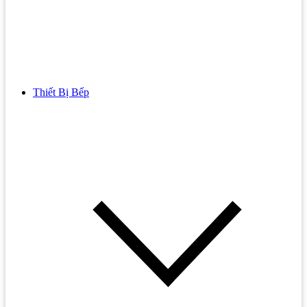
Thiết Bị Bếp
Bồn Cầu
Bồn cầu TOTO
Bồn cầu INAX
Bồn Cầu Thông Minh
Bồn Cầu 1 Khối
Bồn Cầu 2 Khối
Bồn Cầu Trẻ Em
Bồn cầu AMERICAN STANDARD
Bồn cầu CAESAR
Bồn Cầu COTTO