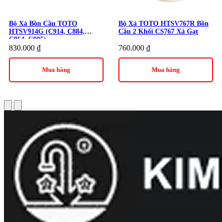
Bộ Xả Bồn Cầu TOTO
Bộ Xả TOTO HTSV767R Bồn
HTSV914G (C914, C884,
Cầu 2 Khối CS767 Xả Gạt
C864, C905)
830.000
₫
760.000
₫
Mua hàng
Mua hàng