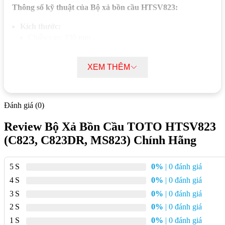
Thông số kỹ thuật của Bộ xả bồn cầu HTSV823:
Kích thước:
Chiều cao: 330 mm
Chiều rộng: 220 mm
XEM THÊM
Chiều sâu: 120 mm
Chất liệu:
Nhựa
Màu sắc:
Trắng
Đánh giá (0)
Áp lực nước:
0.05 MPa – 0.75 MPa
Review Bộ Xả Bồn Cầu TOTO HTSV823
Lượng nước xả:
(C823, C823DR, MS823) Chính Hãng
Xả đại: 4.8 lít
Xả tiểu: 3.0 lít
5
0%
| 0 đánh giá
Chế độ xả:
2 chế độ xả (xả đại và xả tiểu)
4
0%
| 0 đánh giá
Hệ thống xả:
Siphonic
3
0%
| 0 đánh giá
2
0%
| 0 đánh giá
Xuất xứ:
Việt Nam
1
0%
| 0 đánh giá