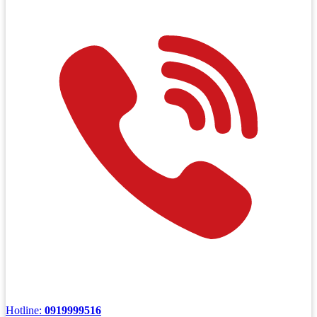
Hotline:
0919999516