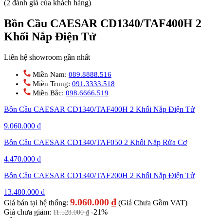
(2 đánh giá của khách hàng)
Bồn Cầu CAESAR CD1340/TAF400H 2
Khối Nắp Điện Tử
Liên hệ showroom gần nhất
Miền Nam:
089.8888.516
Miền Trung:
091.3333.518
Miền Bắc:
098.6666.519
Bồn Cầu CAESAR CD1340/TAF400H 2 Khối Nắp Điện Tử
9.060.000
₫
Bồn Cầu CAESAR CD1340/TAF050 2 Khối Nắp Rửa Cơ
4.470.000
₫
Bồn Cầu CAESAR CD1340/TAF200H 2 Khối Nắp Điện Tử
13.480.000
₫
9.060.000
₫
Giá bán tại hệ thống:
(Giá Chưa Gồm VAT)
Giá chưa giảm:
-21%
11.528.000
₫