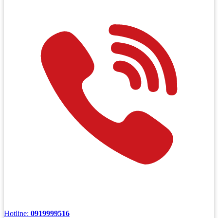
Hotline:
0919999516