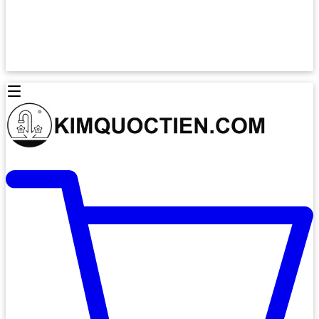
Lò Nướng Âm Tủ
Lò Nướng Bosch
Lò Nướng Độc lập
Lò Nướng Hafele
Thiết Bị Vệ Sinh
Máy Hút Mùi
Thiết Bị Vệ Sinh INAX
Máy Hút Khử Mùi Classic
Thiết Bị Vệ Sinh TOTO
Máy Hút Khử Mùi Đảo
Thiết Bị Vệ Sinh Cotto
Máy Hút Mùi Áp Tường
Thiết Bị Vệ Sinh CAESAR
Máy Hút Mùi Âm Trần
Thiết Bị Vệ Sinh American Standard
Máy Rửa Chén Bát
Thiết Bị Vệ Sinh BELLO
Máy Rửa Chén Âm Toàn Phần
Thiết Bị Vệ Sinh VIGLACERA
Máy Rửa Chén Bát 12 Bộ
Thiết Bị Vệ Sinh THIÊN THANH
Máy Rửa Chén Bát Bán Âm
Thiết Bị Bếp