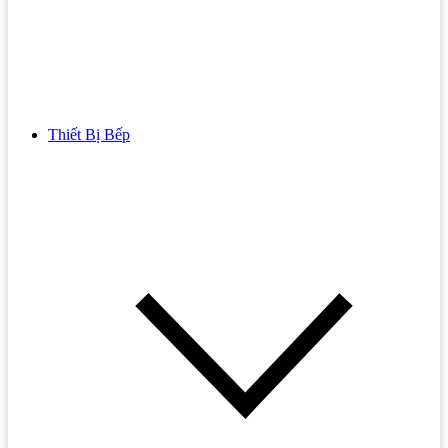
Thiết Bị Bếp
Bồn Cầu
Bồn cầu TOTO
Bồn cầu INAX
Bồn Cầu Thông Minh
Bồn Cầu 1 Khối
Bồn Cầu 2 Khối
Bồn Cầu Trẻ Em
Bồn cầu AMERICAN STANDARD
Bồn cầu CAESAR
Bồn Cầu COTTO