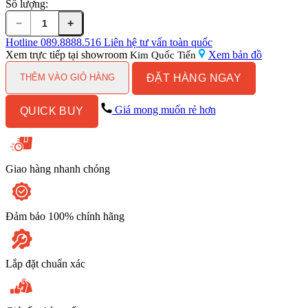
Số lượng:
−
+
Bồn
Cầu
Hotline
089.8888.516
Liên hệ tư vấn toàn quốc
CAESAR
Xem trực tiếp tại showroom
Xem bản đồ
Kim Quốc Tiến
CD1340/TAF400H
ĐẶT HÀNG NGAY
2
THÊM VÀO GIỎ HÀNG
Khối
Nắp
Giá mong muốn rẻ hơn
QUICK BUY
Điện
Tử
số
lượng
Giao hàng nhanh chóng
Đảm bảo 100% chính hãng
Lắp đặt chuẩn xác