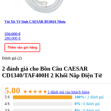
Vòi Xịt Vệ Sinh CAESAR BS304A Nhựa
356.000
Giá
Giá
₫
gốc
280.000
hiện
₫
là:
tại
356.000 ₫.
là:
Thêm vào giỏ hàng
280.000 ₫.
Đánh giá (2)
2 đánh giá cho
Bồn Cầu CAESAR
CD1340/TAF400H 2 Khối Nắp Điện Tử
5.00
★
★
★
★
★
2
đánh giá của khách hàng
5
100%
| 2 đánh giá
4
0%
| 0 đánh giá
3
0%
| 0 đánh giá