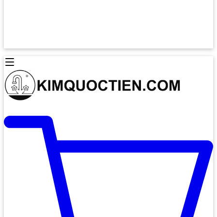
Lò Nướng Âm Tủ
Lò Nướng Bosch
Lò Nướng Độc lập
Lò Nướng Hafele
Thiết Bị Vệ Sinh
Máy Hút Mùi
Thiết Bị Vệ Sinh INAX
Máy Hút Khử Mùi Classic
Thiết Bị Vệ Sinh TOTO
Máy Hút Khử Mùi Đảo
Thiết Bị Vệ Sinh Cotto
Máy Hút Mùi Áp Tường
Thiết Bị Vệ Sinh CAESAR
Máy Hút Mùi Âm Trần
Thiết Bị Vệ Sinh American Standard
Máy Rửa Chén Bát
Thiết Bị Vệ Sinh BELLO
Máy Rửa Chén Âm Toàn Phần
Thiết Bị Vệ Sinh VIGLACERA
Máy Rửa Chén Bát 12 Bộ
Thiết Bị Vệ Sinh THIÊN THANH
Máy Rửa Chén Bát Bán Âm
Thiết Bị Bếp