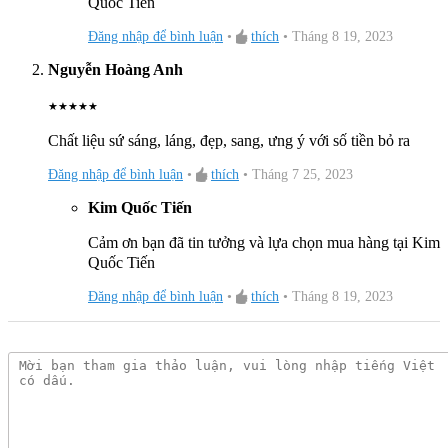
Quốc Tiến
linh kiện một cách nhanh chóng
Đăng nhập để bình luận
•
thích
•
Tháng 8 19, 2023
Danh mục:|
Thiết Bị Vệ Sinh
|
Bồn Cầu
|
Bồn Cầu Thông
Nguyễn Hoàng Anh
Minh
|
★
★
★
★
★
Thương Hiệu:
Thiết Bị Vệ Sinh CAESAR
Chất liệu sứ sáng, láng, đẹp, sang, ưng ý với số tiền bỏ ra
Đăng nhập để bình luận
•
thích
•
Tháng 7 25, 2023
Kim Quốc Tiến
Cảm ơn bạn đã tin tưởng và lựa chọn mua hàng tại Kim
Quốc Tiến
Đăng nhập để bình luận
•
thích
•
Tháng 8 19, 2023