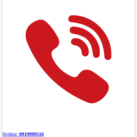
Hotline:
0919999516