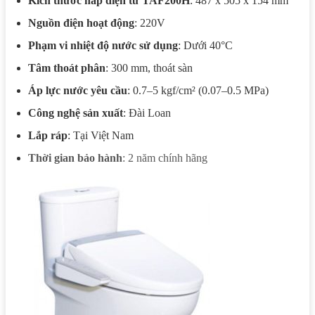
Kích thước nắp điện tử TAF200H
: 487 x 505 x 154 mm
Nguồn điện hoạt động
: 220V
Phạm vi nhiệt độ nước sử dụng
: Dưới 40°C
Tâm thoát phân
: 300 mm, thoát sàn
Áp lực nước yêu cầu
: 0.7–5 kgf/cm² (0.07–0.5 MPa)
Công nghệ sản xuất
: Đài Loan
Lắp ráp
: Tại Việt Nam
Thời gian bảo hành
: 2 năm chính hãng