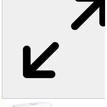
Vật Liệu Nước
Thiết Bị Nước STIEBEL ELTRON
Thiết Bị Nước ARISTON
Thiết Bị Nước TÂN Á ĐẠI THÀNH