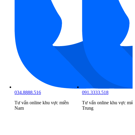
091.3333.518
098.6666.519
n
Tư vấn online khu vực
miền
Tư vấn online khu vực
miề
Trung
Bắc