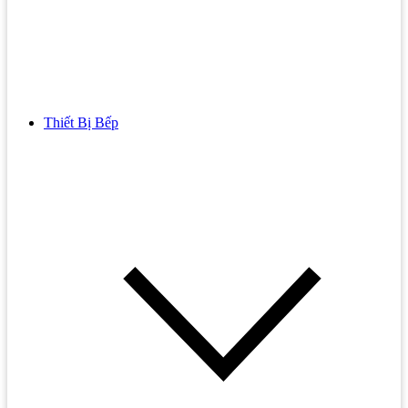
Thiết Bị Bếp
Bồn Cầu
Bồn cầu TOTO
Bồn cầu INAX
Bồn Cầu Thông Minh
Bồn Cầu 1 Khối
Bồn Cầu 2 Khối
Bồn Cầu Trẻ Em
Bồn cầu AMERICAN STANDARD
Bồn cầu CAESAR
Bồn Cầu COTTO