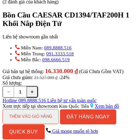
(2 đánh giá của khách hàng)
Bồn Cầu CAESAR CD1394/TAF200H 1
Khối Nắp Điện Tử
Liên hệ showroom gần nhất
Miền Nam:
089.8888.516
Miền Trung:
091.3333.518
Miền Bắc:
098.6666.519
16.330.000
₫
Giá bán tại hệ thống:
(Giá Chưa Gồm VAT)
Giá chưa giảm:
-24%
21.527.000
₫
Số lượng:
−
+
Bồn
Cầu
Hotline
089.8888.516
Liên hệ tư vấn toàn quốc
CAESAR
Xem trực tiếp tại showroom
Xem bản đồ
Kim Quốc Tiến
CD1394/TAF200H
ĐẶT HÀNG NGAY
1
THÊM VÀO GIỎ HÀNG
Khối
Nắp
Giá mong muốn rẻ hơn
QUICK BUY
Điện
Tử