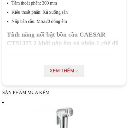
Tâm thoát phân: 300 mm
Kiểu thoát phân: Xả xuống sàn
Nắp bàn cầu: MS220 đóng êm
Tính năng nổi bật bồn cầu CAESAR
CTS1325 2 khối nắp êm xả nhấn 1 chế độ
Hệ thống xả thẳng vận hành bằng áp lực nước giúp cuốn
trôi chất bẩn nhanh chóng, hạn chế tối đa tình trạng tồn
đọng.
XEM THÊM
Chế độ xả 1 nút nhấn với lưu lượng 4.5L giúp tiết kiệm
nước nhưng vẫn đảm bảo làm sạch hoàn toàn trong mỗi lần
xả.
SẢN PHẨM MUA KÈM
Bồn cầu CAESAR CTS1325 2 khối nắp êm xả nhấn 1 chế
độ có kết cấu hai khối dễ dàng thi công, phù hợp với đa
dạng không gian và kiểu bố trí nhà vệ sinh.
Thiết kế nắp MS220 đóng êm giúp giảm tiếng ồn, phù hợp
sử dụng ban đêm hoặc trong các không gian đòi hỏi sự yên