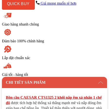
Nắp
Giá mong muốn rẻ hơn
QUICK BUY
Êm
Xả
Nhấn
1
Chế
Giao hàng nhanh chóng
Độ
số
lượng
Đảm bảo 100% chính hãng
Lắp đặt chuẩn xác
Giá tốt - hàng tốt
CHI TIẾT SẢN PHẨM
Bồn cầu CAESAR CTS1325 2 khối nắp êm xả nhấn 1 chế
độ
được tích hợp hệ thống xả thẳng mạnh mẽ và nắp đóng êm
giúp hạn chế tiếng ồn. Thiết kế thân thiện với người dùng, phù