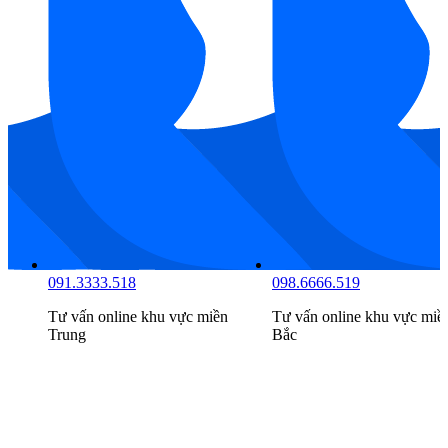
091.3333.518
098.6666.519
n
Tư vấn online khu vực
miền
Tư vấn online khu vực
miề
Trung
Bắc