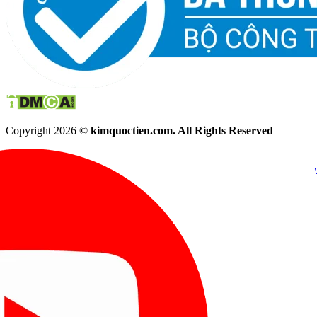
Copyright 2026 ©
kimquoctien.com. All Rights Reserved
Chat Facebook
Chat Zalo
(8h00 - 21h30)
(8h00 - 21h3