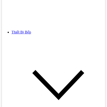
Thiết Bị Bếp
Bồn Cầu
Bồn cầu TOTO
Bồn cầu INAX
Bồn Cầu Thông Minh
Bồn Cầu 1 Khối
Bồn Cầu 2 Khối
Bồn Cầu Trẻ Em
Bồn cầu AMERICAN STANDARD
Bồn cầu CAESAR
Bồn Cầu COTTO