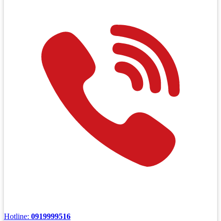
Hotline:
0919999516