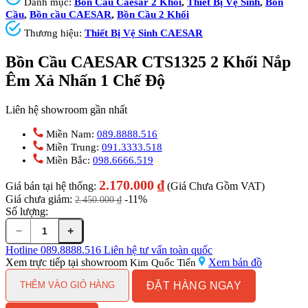
Danh mục:
Bồn Cầu Caesar 2 Khối
,
Thiết Bị Vệ Sinh
,
Bồn
Cầu
,
Bồn cầu CAESAR
,
Bồn Cầu 2 Khối
Thương hiệu:
Thiết Bị Vệ Sinh CAESAR
Bồn Cầu CAESAR CTS1325 2 Khối Nắp
Êm Xả Nhấn 1 Chế Độ
Liên hệ showroom gần nhất
Miền Nam:
089.8888.516
Miền Trung:
091.3333.518
Miền Bắc:
098.6666.519
2.170.000
₫
Giá bán tại hệ thống:
(Giá Chưa Gồm VAT)
Giá chưa giảm:
-11%
2.450.000
₫
Số lượng:
−
+
Bồn
Cầu
Hotline
089.8888.516
Liên hệ tư vấn toàn quốc
CAESAR
Xem trực tiếp tại showroom
Xem bản đồ
Kim Quốc Tiến
CTS1325
ĐẶT HÀNG NGAY
2
THÊM VÀO GIỎ HÀNG
Khối