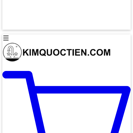
Lò Nướng Âm Tủ
Lò Nướng Bosch
Lò Nướng Độc lập
Lò Nướng Hafele
Thiết Bị Vệ Sinh
Máy Hút Mùi
Thiết Bị Vệ Sinh INAX
Máy Hút Khử Mùi Classic
Thiết Bị Vệ Sinh TOTO
Máy Hút Khử Mùi Đảo
Thiết Bị Vệ Sinh Cotto
Máy Hút Mùi Áp Tường
Thiết Bị Vệ Sinh CAESAR
Máy Hút Mùi Âm Trần
Thiết Bị Vệ Sinh American Standard
Máy Rửa Chén Bát
Thiết Bị Vệ Sinh BELLO
Máy Rửa Chén Âm Toàn Phần
Thiết Bị Vệ Sinh VIGLACERA
Máy Rửa Chén Bát 12 Bộ
Thiết Bị Vệ Sinh THIÊN THANH
Máy Rửa Chén Bát Bán Âm
Thiết Bị Bếp