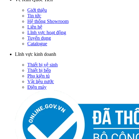
Giới thiệu
Tin tức
Hệ thống Showroom
Liên hệ
Lĩnh vực hoạt động
Tuyển dụng
Catalogue
Lĩnh vực kinh doanh
Thiết bị vệ sinh
Thiết bị bếp
Phụ kiện tủ
Vật liệu nước
Điện máy