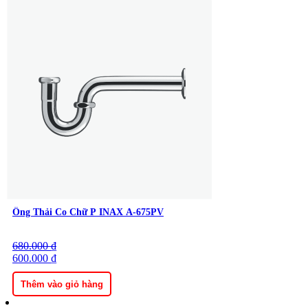
Ống Thải Co Chữ P INAX A-675PV
Thông Tin Trên Hộp Chứa Sản Phẩm Bồn Cầu INAX AC-1017VRN
1 Khối
680.000
Giá
Giá
₫
gốc
600.000
hiện
₫
là:
tại
680.000 ₫.
là:
Thêm vào giỏ hàng
600.000 ₫.