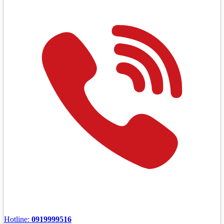
Hotline:
0919999516