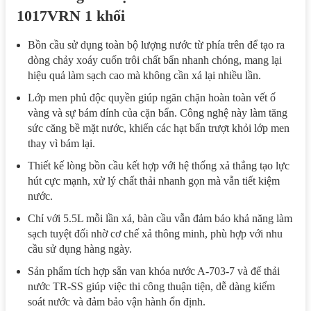
1017VRN 1 khối
Bồn cầu sử dụng toàn bộ lượng nước từ phía trên để tạo ra
dòng chảy xoáy cuốn trôi chất bẩn nhanh chóng, mang lại
hiệu quả làm sạch cao mà không cần xả lại nhiều lần.
Lớp men phủ độc quyền giúp ngăn chặn hoàn toàn vết ố
vàng và sự bám dính của cặn bẩn. Công nghệ này làm tăng
sức căng bề mặt nước, khiến các hạt bẩn trượt khỏi lớp men
thay vì bám lại.
Thiết kế lòng bồn cầu kết hợp với hệ thống xả thẳng tạo lực
hút cực mạnh, xử lý chất thải nhanh gọn mà vẫn tiết kiệm
nước.
Chỉ với 5.5L mỗi lần xả, bàn cầu vẫn đảm bảo khả năng làm
sạch tuyệt đối nhờ cơ chế xả thông minh, phù hợp với nhu
cầu sử dụng hàng ngày.
Sản phẩm tích hợp sẵn van khóa nước A-703-7 và đế thải
nước TR-SS giúp việc thi công thuận tiện, dễ dàng kiểm
soát nước và đảm bảo vận hành ổn định.