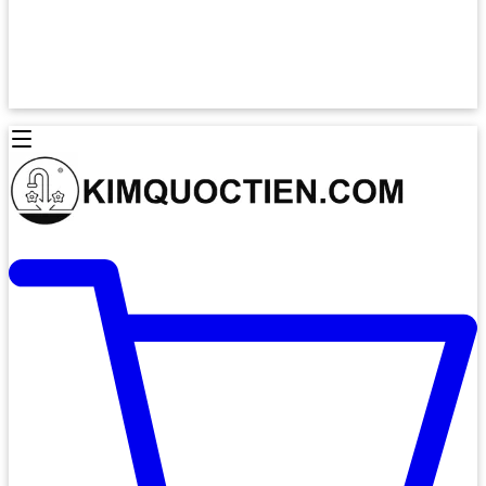
Lò Nướng Âm Tủ
Lò Nướng Bosch
Lò Nướng Độc lập
Lò Nướng Hafele
Thiết Bị Vệ Sinh
Máy Hút Mùi
Thiết Bị Vệ Sinh INAX
Máy Hút Khử Mùi Classic
Thiết Bị Vệ Sinh TOTO
Máy Hút Khử Mùi Đảo
Thiết Bị Vệ Sinh Cotto
Máy Hút Mùi Áp Tường
Thiết Bị Vệ Sinh CAESAR
Máy Hút Mùi Âm Trần
Thiết Bị Vệ Sinh American Standard
Máy Rửa Chén Bát
Thiết Bị Vệ Sinh BELLO
Máy Rửa Chén Âm Toàn Phần
Thiết Bị Vệ Sinh VIGLACERA
Máy Rửa Chén Bát 12 Bộ
Thiết Bị Vệ Sinh THIÊN THANH
Máy Rửa Chén Bát Bán Âm
Thiết Bị Bếp