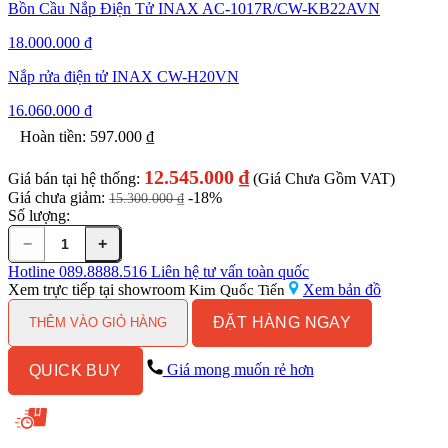
Bồn Cầu Nắp Điện Tử INAX AC-1017R/CW-KB22AVN
18.000.000
₫
Nắp rửa điện tử INAX CW-H20VN
16.060.000
₫
Hoàn tiền:
597.000
₫
12.545.000
₫
Giá bán tại hệ thống:
(Giá Chưa Gồm VAT)
Giá chưa giảm:
-18%
15.300.000
₫
Số lượng:
−
+
Bồn
Cầu
Hotline
089.8888.516
Liên hệ tư vấn toàn quốc
INAX
Xem trực tiếp tại showroom
Xem bản đồ
Kim Quốc Tiến
AC-
ĐẶT HÀNG NGAY
1017VRN
THÊM VÀO GIỎ HÀNG
1
Khối
Giá mong muốn rẻ hơn
QUICK BUY
số
lượng