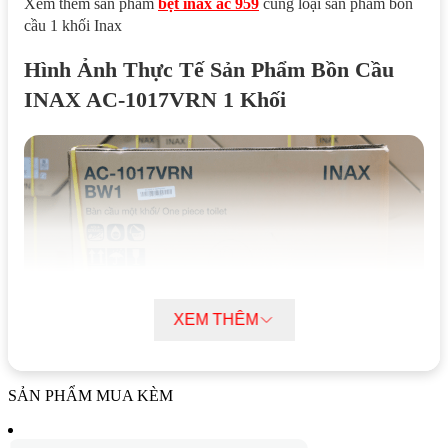
Xem thêm sản phẩm
bệt inax ac 959
cùng loại sản phẩm bồn
cầu 1 khối Inax
Hình Ảnh Thực Tế Sản Phẩm Bồn Cầu
INAX AC-1017VRN 1 Khối
XEM THÊM
SẢN PHẨM MUA KÈM
Hộp Chứa Sản Phẩm Bồn Cầu INAX AC-1017VRN 1 Khối