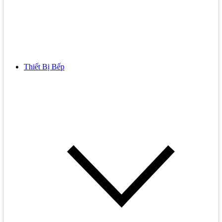
Thiết Bị Bếp
Bồn Cầu
Bồn cầu TOTO
Bồn cầu INAX
Bồn Cầu Thông Minh
Bồn Cầu 1 Khối
Bồn Cầu 2 Khối
Bồn Cầu Trẻ Em
Bồn cầu AMERICAN STANDARD
Bồn cầu CAESAR
Bồn Cầu COTTO