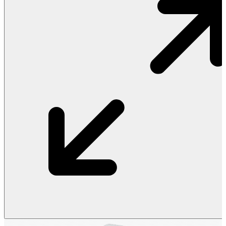
Vật Liệu Nước
Thiết Bị Nước STIEBEL ELTRON
Thiết Bị Nước ARISTON
Thiết Bị Nước TÂN Á ĐẠI THÀNH