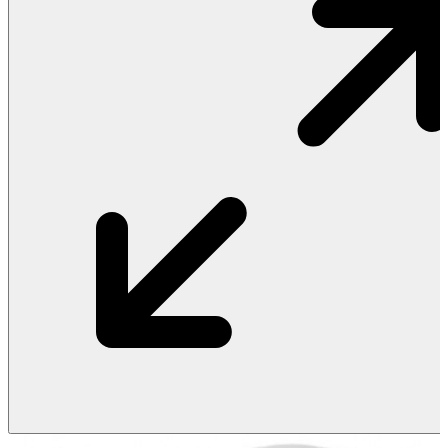
Vật Liệu Nước
Thiết Bị Nước STIEBEL ELTRON
Thiết Bị Nước ARISTON
Thiết Bị Nước TÂN Á ĐẠI THÀNH