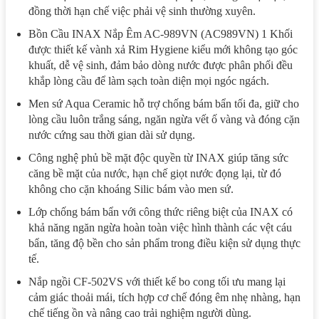
đồng thời hạn chế việc phải vệ sinh thường xuyên.
Bồn Cầu INAX Nắp Êm AC-989VN (AC989VN) 1 Khối
được thiết kế vành xả Rim Hygiene kiểu mới không tạo góc
khuất, dễ vệ sinh, đảm bảo dòng nước được phân phối đều
khắp lòng cầu để làm sạch toàn diện mọi ngóc ngách.
Men sứ Aqua Ceramic hỗ trợ chống bám bẩn tối đa, giữ cho
lòng cầu luôn trắng sáng, ngăn ngừa vết ố vàng và đóng cặn
nước cứng sau thời gian dài sử dụng.
Công nghệ phủ bề mặt độc quyền từ INAX giúp tăng sức
căng bề mặt của nước, hạn chế giọt nước đọng lại, từ đó
không cho cặn khoáng Silic bám vào men sứ.
Lớp chống bám bẩn với công thức riêng biệt của INAX có
khả năng ngăn ngừa hoàn toàn việc hình thành các vệt cáu
bẩn, tăng độ bền cho sản phẩm trong điều kiện sử dụng thực
tế.
Nắp ngồi CF-502VS với thiết kế bo cong tối ưu mang lại
cảm giác thoải mái, tích hợp cơ chế đóng êm nhẹ nhàng, hạn
chế tiếng ồn và nâng cao trải nghiệm người dùng.