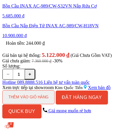
Bồn Cầu INAX AC-989/CW-S32VN Nắp Rửa Cơ
5.685.000
₫
Bồn Cầu Nắp Điện Tử INAX AC-989/CW-H18VN
10.900.000
₫
Hoàn tiền:
244.000
₫
5.122.000
₫
Giá bán tại hệ thống:
(Giá Chưa Gồm VAT)
Giá chưa giảm:
-30%
7.360.000
₫
Số lượng:
−
+
Bồn
Cầu
Hotline
089.8888.516
Liên hệ tư vấn toàn quốc
INAX
Xem trực tiếp tại showroom
Xem bản đồ
Kim Quốc Tiến
Nắp
ĐẶT HÀNG NGAY
Êm
THÊM VÀO GIỎ HÀNG
AC-
989VN
Giá mong muốn rẻ hơn
QUICK BUY
(AC989VN)
1
Khối
số