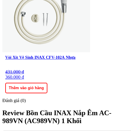
Vòi Xịt Vệ Sinh INAX CFV-102A Nhựa
431.000
Giá
Giá
₫
gốc
360.000
hiện
₫
là:
tại
431.000 ₫.
là:
Thêm vào giỏ hàng
360.000 ₫.
Đánh giá (0)
Review Bồn Cầu INAX Nắp Êm AC-
989VN (AC989VN) 1 Khối