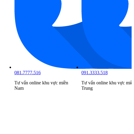
091.3333.518
098.6666.519
ền
Tư vấn online khu vực
miền
Tư vấn online khu vực
mi
Trung
Bắc