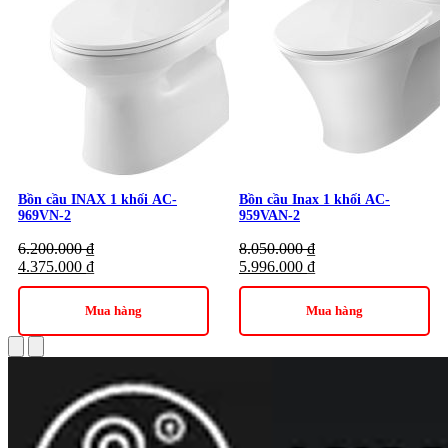
Bồn cầu INAX 1 khối AC-
Bồn cầu Inax 1 khối AC-
969VN-2
959VAN-2
6.200.000
₫
8.050.000
₫
4.375.000
₫
5.996.000
₫
Mua hàng
Mua hàng