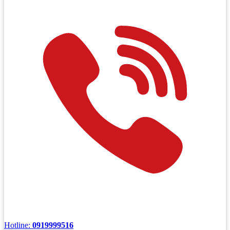
Hotline:
0919999516