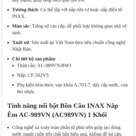
Tương thích
: Có thể lắp với nắp rửa cơ hoặc nắp điện tử
INAX.
Màu sắc
: Trắng sứ cao cấp, dễ phối hợp không gian nhà vệ
sinh.
Xuất xứ
: Sản xuất tại Việt Nam theo tiêu chuẩn công nghệ
Nhật Bản.
Chi tiết bộ sản phẩm
:
Thân cầu: AC-989VN/BW1
Nắp: CF-502VS
Phụ kiện kèm theo: van khóa A-703-7, dây cấp nước, con
thỏ nhựa.
Tính năng nổi bật Bồn Cầu INAX Nắp
Êm AC-989VN (AC989VN) 1 Khối
Công nghệ xả xoáy toàn phần từ phía trên giúp tạo dòng
nước mạnh cuốn trôi chất bẩn hiệu quả, không để lại cặn,