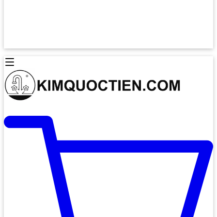
Lò Nướng Âm Tủ
Lò Nướng Bosch
Lò Nướng Độc lập
Lò Nướng Hafele
Thiết Bị Vệ Sinh
Máy Hút Mùi
Thiết Bị Vệ Sinh INAX
Máy Hút Khử Mùi Classic
Thiết Bị Vệ Sinh TOTO
Máy Hút Khử Mùi Đảo
Thiết Bị Vệ Sinh Cotto
Máy Hút Mùi Áp Tường
Thiết Bị Vệ Sinh CAESAR
Máy Hút Mùi Âm Trần
Thiết Bị Vệ Sinh American Standard
Máy Rửa Chén Bát
Thiết Bị Vệ Sinh BELLO
Máy Rửa Chén Âm Toàn Phần
Thiết Bị Vệ Sinh VIGLACERA
Máy Rửa Chén Bát 12 Bộ
Thiết Bị Vệ Sinh THIÊN THANH
Máy Rửa Chén Bát Bán Âm
Thiết Bị Bếp