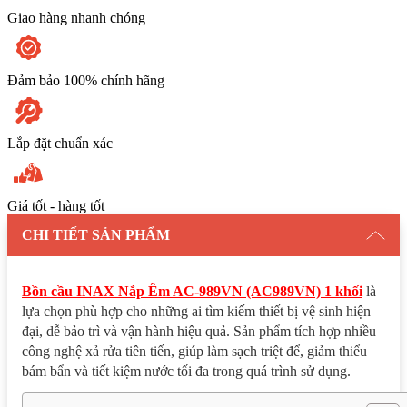
lượng
Giao hàng nhanh chóng
Đảm bảo 100% chính hãng
Lắp đặt chuẩn xác
Giá tốt - hàng tốt
CHI TIẾT SẢN PHẨM
Bồn cầu INAX Nắp Êm AC-989VN (AC989VN) 1 khối
là
lựa chọn phù hợp cho những ai tìm kiếm thiết bị vệ sinh hiện
đại, dễ bảo trì và vận hành hiệu quả. Sản phẩm tích hợp nhiều
công nghệ xả rửa tiên tiến, giúp làm sạch triệt để, giảm thiểu
bám bẩn và tiết kiệm nước tối đa trong quá trình sử dụng.