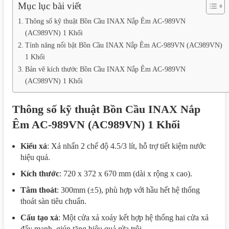
Mục lục bài viết
Thông số kỹ thuật Bồn Cầu INAX Nắp Êm AC-989VN
(AC989VN) 1 Khối
Tính năng nổi bật Bồn Cầu INAX Nắp Êm AC-989VN (AC989VN)
1 Khối
Bản vẽ kích thước Bồn Cầu INAX Nắp Êm AC-989VN
(AC989VN) 1 Khối
Thông số kỹ thuật Bồn Cầu INAX Nắp
Êm AC-989VN (AC989VN) 1 Khối
Kiểu xả
: Xả nhấn 2 chế độ 4.5/3 lít, hỗ trợ tiết kiệm nước
hiệu quả.
Kích thước
: 720 x 372 x 670 mm (dài x rộng x cao).
Tâm thoát
: 300mm (±5), phù hợp với hầu hết hệ thống
thoát sàn tiêu chuẩn.
Cấu tạo xả
: Một cửa xả xoáy kết hợp hệ thống hai cửa xả
đẩy mạnh, giúp tăng hiệu quả rửa trôi.