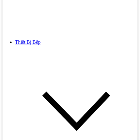
Thiết Bị Bếp
Bồn Cầu
Bồn cầu TOTO
Bồn cầu INAX
Bồn Cầu Thông Minh
Bồn Cầu 1 Khối
Bồn Cầu 2 Khối
Bồn Cầu Trẻ Em
Bồn cầu AMERICAN STANDARD
Bồn cầu CAESAR
Bồn Cầu COTTO