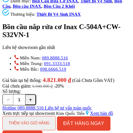
Danh mục:
Bồn Cầu Rửa Cơ INAX
,
Thiết Bị Vệ Sinh
,
Bồn
Cầu
,
Bồn cầu INAX
,
Bồn Cầu 2 Khối
Thương hiệu:
Thiết Bị Vệ Sinh INAX
Bồn cầu nắp rửa cơ Inax C-504A+CW-
S32VN-1
Liên hệ showroom gần nhất
Miền Nam:
089.8888.516
Miền Trung:
091.3333.518
Miền Bắc:
098.6666.519
4.821.000
₫
Giá bán tại hệ thống:
(Giá Chưa Gồm VAT)
Giá chưa giảm:
-20%
6.040.000
₫
Số lượng:
−
+
Bồn
cầu
Hotline
089.8888.516
Liên hệ tư vấn toàn quốc
nắp
Xem trực tiếp tại showroom
Xem bản đồ
Kim Quốc Tiến
rửa
ĐẶT HÀNG NGAY
cơ
THÊM VÀO GIỎ HÀNG
Inax