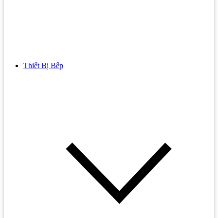
Thiết Bị Bếp
Bồn Cầu
Bồn cầu TOTO
Bồn cầu INAX
Bồn Cầu Thông Minh
Bồn Cầu 1 Khối
Bồn Cầu 2 Khối
Bồn Cầu Trẻ Em
Bồn cầu AMERICAN STANDARD
Bồn cầu CAESAR
Bồn Cầu COTTO