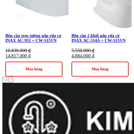
INAX
/
Bồn Cầu Rửa Cơ INAX
Thương hiệu:
Thiết Bị Vệ Sinh INAX
Bồn cầu treo tường nắp rửa cơ
Bồn cầu 2 khối nắp rửa cơ
INAX AC-952 + CW-S15VN
INAX AC-514A + CW-S15VN
16.830.000
₫
5.550.000
₫
14.817.000
₫
4.884.000
₫
Mua hàng
Mua hàng