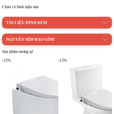
Chưa có bình luận nào
TÀI LIỆU ĐÍNH KÈM
NGUYÊN HỘP BAO GỒM
Sản phẩm tương tự
-12%
-12%
Bản vẽ kỹ thuật bồn cầu nắp rửa cơ Inax C-504A+CW-S32VN-1
Danh mục:
Thiết Bị Vệ Sinh
/
Bồn Cầu
/
Bồn cầu vệ sinh