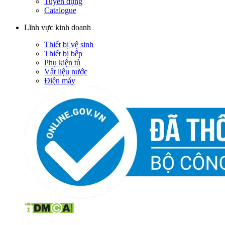
Tuyển dụng
Catalogue
Lĩnh vực kinh doanh
Thiết bị vệ sinh
Thiết bị bếp
Phụ kiện tủ
Vật liệu nước
Điện máy