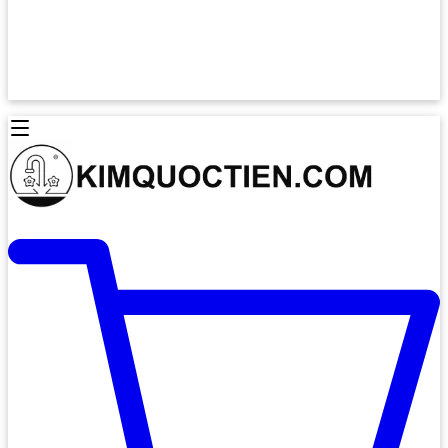
Lò Nướng Âm Tủ
Lò Nướng Bosch
Lò Nướng Độc lập
Lò Nướng Hafele
Thiết Bị Vệ Sinh
Máy Hút Mùi
Thiết Bị Vệ Sinh INAX
Máy Hút Khử Mùi Classic
Thiết Bị Vệ Sinh TOTO
Máy Hút Khử Mùi Đảo
Thiết Bị Vệ Sinh Cotto
Máy Hút Mùi Áp Tường
Thiết Bị Vệ Sinh CAESAR
Máy Hút Mùi Âm Trần
Thiết Bị Vệ Sinh American Standard
Máy Rửa Chén Bát
Thiết Bị Vệ Sinh BELLO
Máy Rửa Chén Âm Toàn Phần
Thiết Bị Vệ Sinh VIGLACERA
Máy Rửa Chén Bát 12 Bộ
Thiết Bị Vệ Sinh THIÊN THANH
Máy Rửa Chén Bát Bán Âm
Thiết Bị Bếp