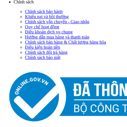
Chính sách
Chính sách bảo hành
Khiếu nại và bồi thường
Chính sách vận chuyển - Giao nhận
Quy chế hoạt động
Điều khoản dịch vụ chung
Hướng dẫn mua hàng và thanh toán
Chính sách bán hàng & Chất lượng hàng hóa
Điều kiện hoàn tiền
Chính sách đổi trả hàng
Chính sách bảo mật