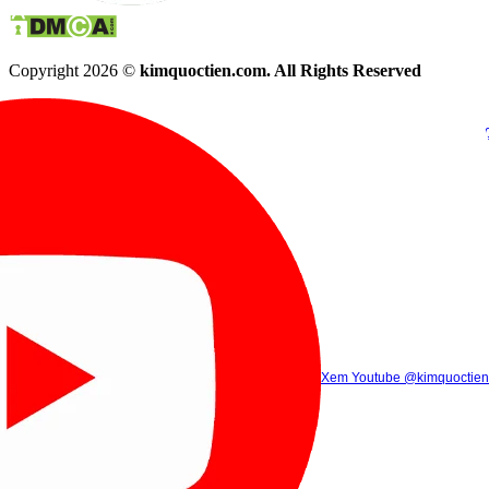
Copyright 2026 ©
kimquoctien.com. All Rights Reserved
Chat Facebook
Chat Zalo
(8h00 - 21h30)
(8h00 - 21h3
Xem Tik Tok
Xem Youtube
Gọi điện
@kimquoctienoffi
(8h00 - 21h30)
@kimquoctien