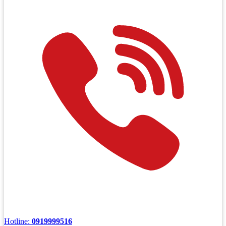
Hotline:
0919999516