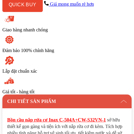
C-
Giá mong muốn rẻ hơn
QUICK BUY
504A+CW-
S32VN-
1
số
lượng
Giao hàng nhanh chóng
Đảm bảo 100% chính hãng
Lắp đặt chuẩn xác
Giá tốt - hàng tốt
CHI TIẾT SẢN PHẨM
Bồn cầu nắp rửa cơ Inax C-504A+CW-S32VN-1
sở hữu
thiết kế gọn gàng và tiện ích với nắp rửa cơ đi kèm. Tích hợp
nhiều tính năng hỗ trợ vệ sinh tối ưu, tiết kiệm nước và dễ sử