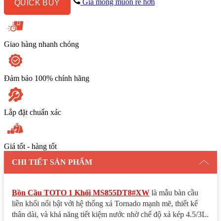
Giá mong muốn rẻ hơn
QUICK BUY
Đóng
Êm
TC600VS
số
lượng
Giao hàng nhanh chóng
Đảm bảo 100% chính hãng
Lắp đặt chuẩn xác
Giá tốt - hàng tốt
CHI TIẾT SẢN PHẨM
Bồn Cầu TOTO 1 Khối MS855DT8#XW
là mẫu bàn cầu
liền khối nổi bật với hệ thống xả Tornado mạnh mẽ, thiết kế
thân dài, và khả năng tiết kiệm nước nhờ chế độ xả kép 4.5/3L.