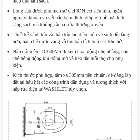
hiệu quả làm sạch.
Lòng cầu được phủ men sứ CeFiONtect siêu mịn, ngăn
ngừa vi khuẩn và vết bẩn bám dính, giúp giữ bề mặt luôn
sáng sạch mà không cần cọ rửa thường xuyên.
Thiết kế vành kín và thân kín tạo điều kiện vệ sinh dễ dàng
hơn, hạn chế nước văng và bụi bẩn tích tụ ở các khe hở.
Nắp đóng êm TC600VS đi kèm hoạt động nhẹ nhàng, hạn
chế tiếng động khi đóng mở và kéo dài tuổi thọ cho phụ
kiện.
Kích thước phù hợp, tâm xả 305mm tiêu chuẩn, dễ dàng lắp
đặt tại hầu hết các công trình dân dụng và tương thích với
nắp rửa điện tử WASHLET tùy chọn.