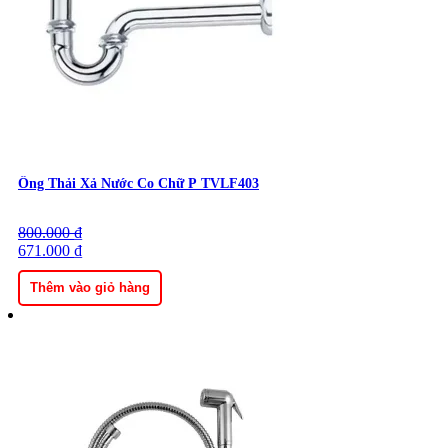
Ổng Thải Xả Nước Co Chữ P TVLF403
800.000
Giá
Giá
₫
gốc
671.000
hiện
₫
là:
tại
800.000 ₫.
là:
Thêm vào giỏ hàng
671.000 ₫.