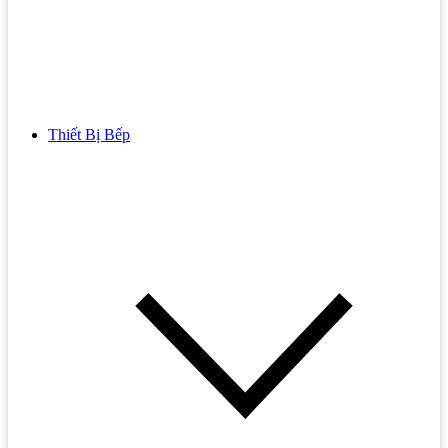
Thiết Bị Bếp
Bồn Cầu
Bồn cầu TOTO
Bồn cầu INAX
Bồn Cầu Thông Minh
Bồn Cầu 1 Khối
Bồn Cầu 2 Khối
Bồn Cầu Trẻ Em
Bồn cầu AMERICAN STANDARD
Bồn cầu CAESAR
Bồn Cầu COTTO