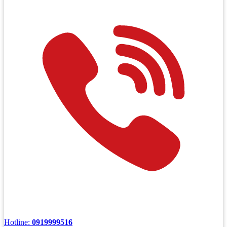
Hotline:
0919999516