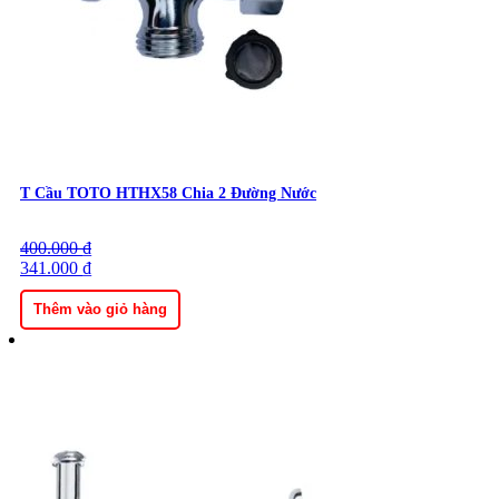
T Cầu TOTO HTHX58 Chia 2 Đường Nước
400.000
Giá
Giá
₫
gốc
341.000
hiện
₫
là:
tại
400.000 ₫.
là:
Thêm vào giỏ hàng
341.000 ₫.