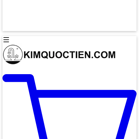
Lò Nướng Âm Tủ
Lò Nướng Bosch
Lò Nướng Độc lập
Lò Nướng Hafele
Thiết Bị Vệ Sinh
Máy Hút Mùi
Thiết Bị Vệ Sinh INAX
Máy Hút Khử Mùi Classic
Thiết Bị Vệ Sinh TOTO
Máy Hút Khử Mùi Đảo
Thiết Bị Vệ Sinh Cotto
Máy Hút Mùi Áp Tường
Thiết Bị Vệ Sinh CAESAR
Máy Hút Mùi Âm Trần
Thiết Bị Vệ Sinh American Standard
Máy Rửa Chén Bát
Thiết Bị Vệ Sinh BELLO
Máy Rửa Chén Âm Toàn Phần
Thiết Bị Vệ Sinh VIGLACERA
Máy Rửa Chén Bát 12 Bộ
Thiết Bị Vệ Sinh THIÊN THANH
Máy Rửa Chén Bát Bán Âm
Thiết Bị Bếp