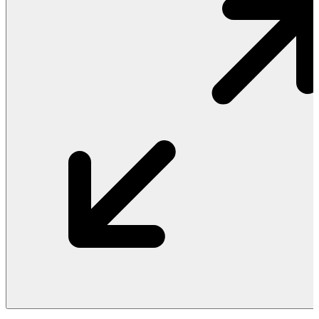
Vật Liệu Nước
Thiết Bị Nước STIEBEL ELTRON
Thiết Bị Nước ARISTON
Thiết Bị Nước TÂN Á ĐẠI THÀNH