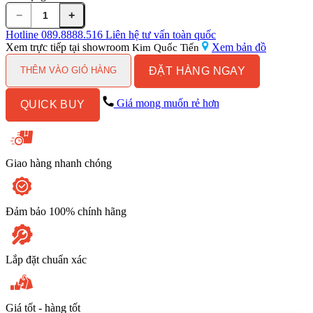
−
+
Bồn
Tắm
Hotline
089.8888.516
Liên hệ tư vấn toàn quốc
Massage
Xem trực tiếp tại showroom
Xem bản đồ
Kim Quốc Tiến
MOWOEN
ĐẶT HÀNG NGAY
MW8207B-
THÊM VÀO GIỎ HÀNG
180
Đặt
Giá mong muốn rẻ hơn
QUICK BUY
Sàn
số
lượng
Giao hàng nhanh chóng
Đảm bảo 100% chính hãng
Lắp đặt chuẩn xác
Giá tốt - hàng tốt