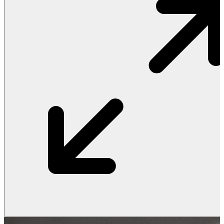
Vật Liệu Nước
Thiết Bị Nước STIEBEL ELTRON
Thiết Bị Nước ARISTON
Thiết Bị Nước TÂN Á ĐẠI THÀNH