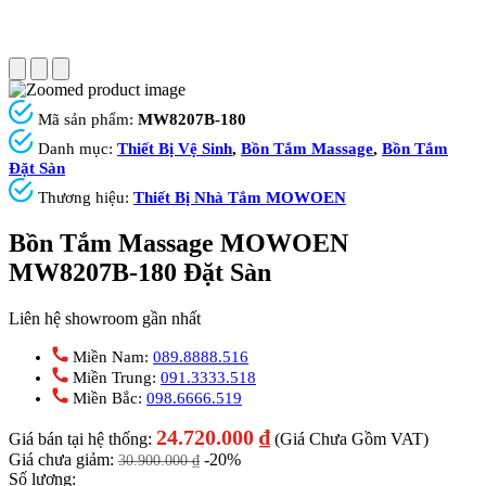
Mã sản phẩm:
MW8207B-180
Danh mục:
Thiết Bị Vệ Sinh
,
Bồn Tắm Massage
,
Bồn Tắm
Đặt Sàn
Thương hiệu:
Thiết Bị Nhà Tắm MOWOEN
Bồn Tắm Massage MOWOEN
MW8207B-180 Đặt Sàn
Liên hệ showroom gần nhất
Miền Nam:
089.8888.516
Miền Trung:
091.3333.518
Miền Bắc:
098.6666.519
24.720.000
₫
Giá bán tại hệ thống:
(Giá Chưa Gồm VAT)
Giá chưa giảm:
-20%
30.900.000
₫
Số lượng: