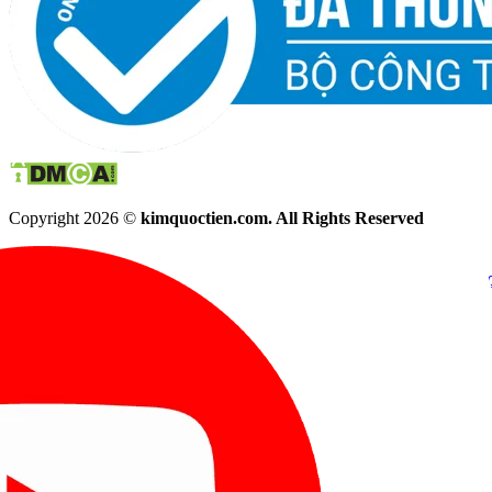
Copyright 2026 ©
kimquoctien.com. All Rights Reserved
Chat Facebook
Chat Zalo
(8h00 - 21h30)
(8h00 - 21h3