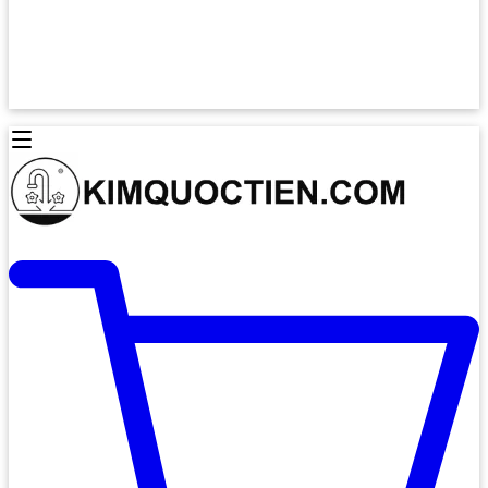
Lò Nướng Âm Tủ
Lò Nướng Bosch
Lò Nướng Độc lập
Lò Nướng Hafele
Thiết Bị Vệ Sinh
Máy Hút Mùi
Thiết Bị Vệ Sinh INAX
Máy Hút Khử Mùi Classic
Thiết Bị Vệ Sinh TOTO
Máy Hút Khử Mùi Đảo
Thiết Bị Vệ Sinh Cotto
Máy Hút Mùi Áp Tường
Thiết Bị Vệ Sinh CAESAR
Máy Hút Mùi Âm Trần
Thiết Bị Vệ Sinh American Standard
Máy Rửa Chén Bát
Thiết Bị Vệ Sinh BELLO
Máy Rửa Chén Âm Toàn Phần
Thiết Bị Vệ Sinh VIGLACERA
Máy Rửa Chén Bát 12 Bộ
Thiết Bị Vệ Sinh THIÊN THANH
Máy Rửa Chén Bát Bán Âm
Thiết Bị Bếp