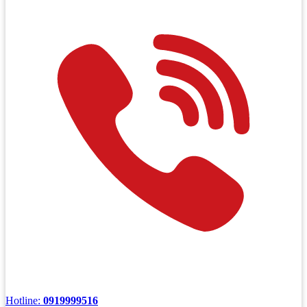
Hotline:
0919999516