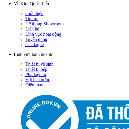
Về Kim Quốc Tiến
Giới thiệu
Tin tức
Hệ thống Showroom
Liên hệ
Lĩnh vực hoạt động
Tuyển dụng
Catalogue
Lĩnh vực kinh doanh
Thiết bị vệ sinh
Thiết bị bếp
Phụ kiện tủ
Vật liệu nước
Điện máy