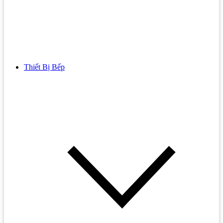
Thiết Bị Bếp
Bồn Cầu
Bồn cầu TOTO
Bồn cầu INAX
Bồn Cầu Thông Minh
Bồn Cầu 1 Khối
Bồn Cầu 2 Khối
Bồn Cầu Trẻ Em
Bồn cầu AMERICAN STANDARD
Bồn cầu CAESAR
Bồn Cầu COTTO