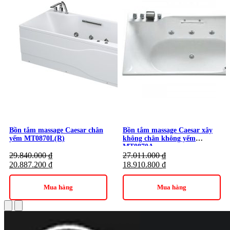
Thương hiệu:
Thiết Bị Nhà Tắm MOWOEN
Bồn tắm massage Caesar chân
Bồn tắm massage Caesar xây
yếm MT0870L(R)
không chân không yếm
MT0870A
29.840.000
₫
27.011.000
₫
20.887.200
₫
18.910.800
₫
Mua hàng
Mua hàng