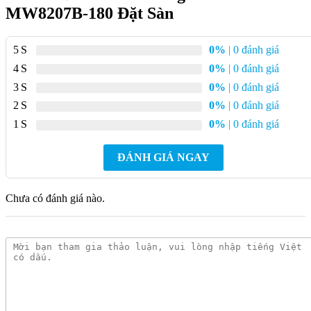
MW8207B-180 Đặt Sàn
Chất liệu: Acrylic Lucite + Sợi thủy tinh
Màu sắc: Trắng bóng
5
0%
| 0 đánh giá
Chức năng: Massage, ngâm
4
0%
| 0 đánh giá
3
0%
| 0 đánh giá
Số lượng vòi phun massage: 6
2
0%
| 0 đánh giá
Công suất: 750W
1
0%
| 0 đánh giá
Điện áp: 220V/50Hz
Bảo hành: 3 năm
ĐÁNH GIÁ NGAY
Ưu Điểm Bồn Tắm Massage MOWOEN
Chưa có đánh giá nào.
MW8207B-180 Đặt Sàn
Thiết kế hiện đại, sang trọng:
Bồn tắm đặt sàn với kiểu
dáng thanh lịch, phù hợp với mọi không gian phòng tắm.
Chất liệu cao cấp:
Bồn tắm được làm từ Acrylic Lucite và
sợi thủy tinh, mang lại độ bền cao, sáng bóng và chống xước
tốt.