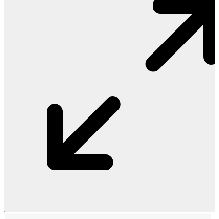
Vật Liệu Nước
Thiết Bị Nước STIEBEL ELTRON
Thiết Bị Nước ARISTON
Thiết Bị Nước TÂN Á ĐẠI THÀNH