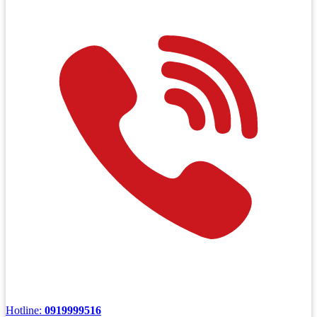
Hotline:
0919999516