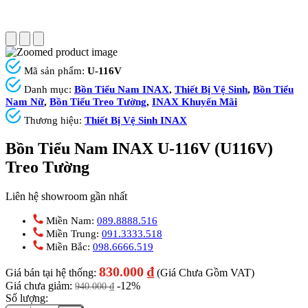
Mã sản phẩm:
U-116V
Danh mục:
Bồn Tiểu Nam INAX
,
Thiết Bị Vệ Sinh
,
Bồn Tiểu
Nam Nữ
,
Bồn Tiểu Treo Tường
,
INAX Khuyến Mãi
Thương hiệu:
Thiết Bị Vệ Sinh INAX
Bồn Tiểu Nam INAX U-116V (U116V)
Treo Tường
Liên hệ showroom gần nhất
Miền Nam:
089.8888.516
Miền Trung:
091.3333.518
Miền Bắc:
098.6666.519
830.000
₫
Giá bán tại hệ thống:
(Giá Chưa Gồm VAT)
Giá chưa giảm:
-12%
940.000
₫
Số lượng: