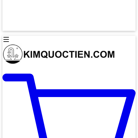
Lò Nướng Âm Tủ
Lò Nướng Bosch
Lò Nướng Độc lập
Lò Nướng Hafele
Thiết Bị Vệ Sinh
Máy Hút Mùi
Thiết Bị Vệ Sinh INAX
Máy Hút Khử Mùi Classic
Thiết Bị Vệ Sinh TOTO
Máy Hút Khử Mùi Đảo
Thiết Bị Vệ Sinh Cotto
Máy Hút Mùi Áp Tường
Thiết Bị Vệ Sinh CAESAR
Máy Hút Mùi Âm Trần
Thiết Bị Vệ Sinh American Standard
Máy Rửa Chén Bát
Thiết Bị Vệ Sinh BELLO
Máy Rửa Chén Âm Toàn Phần
Thiết Bị Vệ Sinh VIGLACERA
Máy Rửa Chén Bát 12 Bộ
Thiết Bị Vệ Sinh THIÊN THANH
Máy Rửa Chén Bát Bán Âm
Thiết Bị Bếp