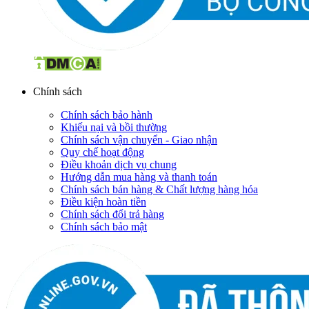
Chính sách
Chính sách bảo hành
Khiếu nại và bồi thường
Chính sách vận chuyển - Giao nhận
Quy chế hoạt động
Điều khoản dịch vụ chung
Hướng dẫn mua hàng và thanh toán
Chính sách bán hàng & Chất lượng hàng hóa
Điều kiện hoàn tiền
Chính sách đổi trả hàng
Chính sách bảo mật