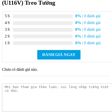
U116V
(U116V) Treo Tường
Bệ tiểu thiết kế nhỏ gọn, tạo không gian đẹp và tiện dụng.
5
0%
| 0 đánh giá
Chế độ xả thẳng, đều mạnh mẽ, tiết kiệm nước.
4
0%
| 0 đánh giá
Phù hợp với điều kiện áp lực nước thấp.
3
0%
| 0 đánh giá
Công nghệ Proguard bề mặt chống bám bẩn giúp dễ dàng vệ
2
0%
| 0 đánh giá
sinh.
1
0%
| 0 đánh giá
Bản vẽ kỹ thuật của bồn tiểu nam Inax
ĐÁNH GIÁ NGAY
U116V
Chưa có đánh giá nào.