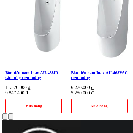
Chứng nhận Kim Quốc Tiến đại lý ủy quyền của thương hiệu INAX
Bồn tiểu nam Inax AU-468IR
Bồn tiểu nam Inax AU-468VAC
cảm ứng treo tường
treo tường
11.570.000
₫
6.270.000
₫
9.847.400
₫
5.250.000
₫
Mua hàng
Mua hàng