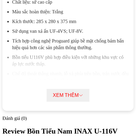
Chất liệu: sứ cao cấp
Màu sắc hoàn thiện: Trắng
Kích thước: 285 x 280 x 375 mm
Sử dụng van xả ấn UF-4VS; UF-8V.
Tích hợp công nghệ Proguard giúp bề mặt chống bám bẩn
hiệu quả hơn các sản phẩm thông thường.
Bồn tiểu U116V phù hợp điều kiện với những khu vực có
áp lực nước tháp.
Chế độ thoát thẳng nhanh, lỗ xả phía trên bồn, trán nước đều
thành cuốn trôi chất bẩn dễ dàng.
Tiểu nam INAX U-116V không sử dụng gioăng, không
XEM THÊM
được bán kèm ống thải.
Danh mục:
Thiết Bị Vệ Sinh
|
Bồn Tiểu Nam Nữ
|
Bồn
Tiểu Nam INAX
Đánh giá (0)
Tính năng nổi bật của bồn tiểu nam
Review Bồn Tiểu Nam INAX U-116V