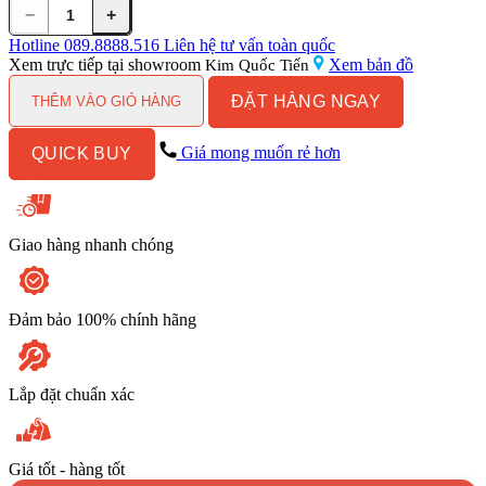
−
+
Bồn
Tiểu
Hotline
089.8888.516
Liên hệ tư vấn toàn quốc
Nam
Xem trực tiếp tại showroom
Xem bản đồ
Kim Quốc Tiến
INAX
ĐẶT HÀNG NGAY
U-
THÊM VÀO GIỎ HÀNG
116V
(U116V)
Giá mong muốn rẻ hơn
QUICK BUY
Treo
Tường
số
lượng
Giao hàng nhanh chóng
Đảm bảo 100% chính hãng
Lắp đặt chuẩn xác
Giá tốt - hàng tốt