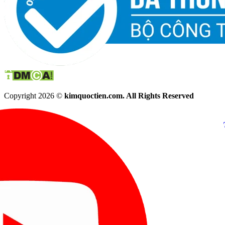
Copyright 2026 ©
kimquoctien.com. All Rights Reserved
Chat Facebook
Chat Zalo
(8h00 - 21h30)
(8h00 - 21h3