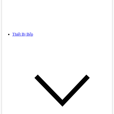
Thiết Bị Bếp
Bồn Cầu
Bồn cầu TOTO
Bồn cầu INAX
Bồn Cầu Thông Minh
Bồn Cầu 1 Khối
Bồn Cầu 2 Khối
Bồn Cầu Trẻ Em
Bồn cầu AMERICAN STANDARD
Bồn cầu CAESAR
Bồn Cầu COTTO