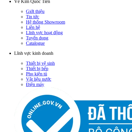
Về Kim Quốc Tiến
Giới thiệu
Tin tức
Hệ thống Showroom
Liên hệ
Lĩnh vực hoạt động
Tuyển dụng
Catalogue
Lĩnh vực kinh doanh
Thiết bị vệ sinh
Thiết bị bếp
Phụ kiện tủ
Vật liệu nước
Điện máy