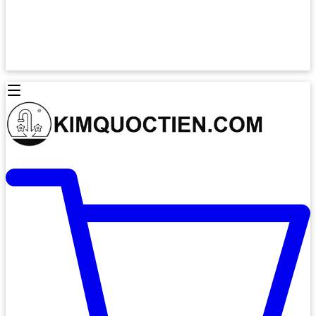
Lò Nướng Âm Tủ
Lò Nướng Bosch
Lò Nướng Độc lập
Lò Nướng Hafele
Thiết Bị Vệ Sinh
Máy Hút Mùi
Thiết Bị Vệ Sinh INAX
Máy Hút Khử Mùi Classic
Thiết Bị Vệ Sinh TOTO
Máy Hút Khử Mùi Đảo
Thiết Bị Vệ Sinh Cotto
Máy Hút Mùi Áp Tường
Thiết Bị Vệ Sinh CAESAR
Máy Hút Mùi Âm Trần
Thiết Bị Vệ Sinh American Standard
Máy Rửa Chén Bát
Thiết Bị Vệ Sinh BELLO
Máy Rửa Chén Âm Toàn Phần
Thiết Bị Vệ Sinh VIGLACERA
Máy Rửa Chén Bát 12 Bộ
Thiết Bị Vệ Sinh THIÊN THANH
Máy Rửa Chén Bát Bán Âm
Thiết Bị Bếp