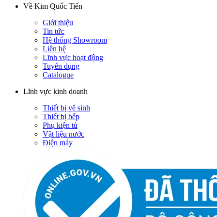
Về Kim Quốc Tiến
Giới thiệu
Tin tức
Hệ thống Showroom
Liên hệ
Lĩnh vực hoạt động
Tuyển dụng
Catalogue
Lĩnh vực kinh doanh
Thiết bị vệ sinh
Thiết bị bếp
Phụ kiện tủ
Vật liệu nước
Điện máy