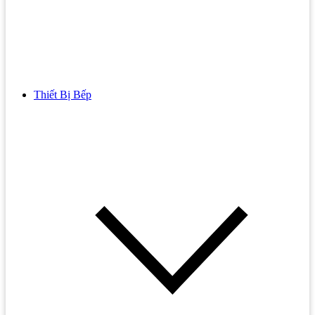
Thiết Bị Bếp
Bồn Cầu
Bồn cầu TOTO
Bồn cầu INAX
Bồn Cầu Thông Minh
Bồn Cầu 1 Khối
Bồn Cầu 2 Khối
Bồn Cầu Trẻ Em
Bồn cầu AMERICAN STANDARD
Bồn cầu CAESAR
Bồn Cầu COTTO