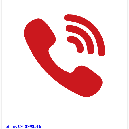
Hotline:
0919999516