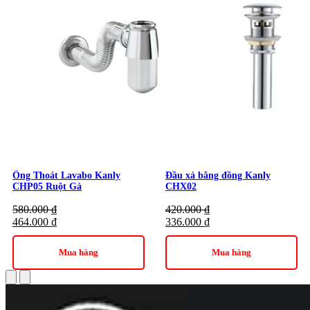
Ống Thoát Lavabo Kanly
Đầu xả bằng đồng Kanly
CHP05 Ruột Gà
CHX02
580.000
₫
420.000
₫
464.000
₫
336.000
₫
Mua hàng
Mua hàng