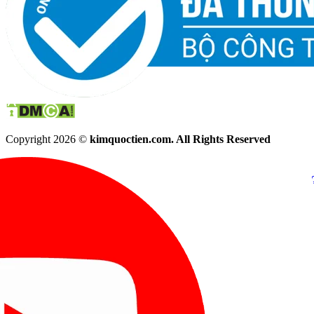
Copyright 2026 ©
kimquoctien.com. All Rights Reserved
Chat Facebook
Chat Zalo
(8h00 - 21h30)
(8h00 - 21h3