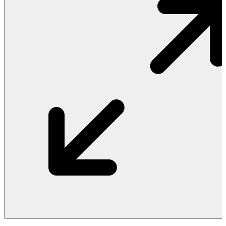
Vật Liệu Nước
Thiết Bị Nước STIEBEL ELTRON
Thiết Bị Nước ARISTON
Thiết Bị Nước TÂN Á ĐẠI THÀNH