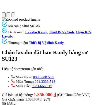
Mã sản phẩm:
SU123
Danh mục:
Lavabo Kanly
,
Thiết Bị Vệ Sinh
,
Chậu Rửa
Lavabo
Thương hiệu:
Thiết Bị Vệ Sinh Kanly
Chậu lavabo đặt bàn Kanly bằng sứ
SU123
Liên hệ showroom gần nhất
Miền Nam:
089.8888.516
Miền Trung:
091.3333.518
Miền Bắc:
098.6666.519
1.856.000
₫
Giá bán tại hệ thống:
(Giá Chưa Gồm VAT)
Giá chưa giảm:
-20%
2.320.000
₫
Số lượng: