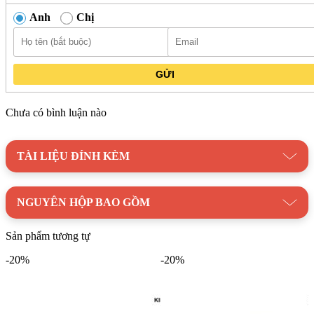
Anh
Chị
GỬI
Chưa có bình luận nào
TÀI LIỆU ĐÍNH KÈM
NGUYÊN HỘP BAO GỒM
Chậu lavabo đặt bàn Kanly bằng sứ SU123 kiểu dáng mộc mạc và cổ
Sản phẩm tương tự
điển
-20%
-20%
Danh mục:
Thiết Bị Vệ Sinh
/
Chậu Rửa Lavabo
/
Lavabo
Kanly
Thương hiệu:
Thiết Bị Vệ Sinh Kanly