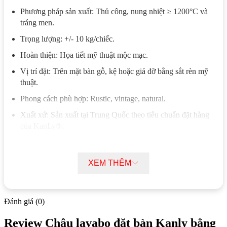
Phương pháp sản xuất: Thủ công, nung nhiệt ≥ 1200°C và
tráng men.
Trọng lượng: +/- 10 kg/chiếc.
Hoàn thiện: Họa tiết mỹ thuật mộc mạc.
Vị trí đặt: Trên mặt bàn gỗ, kệ hoặc giá đỡ bằng sắt rèn mỹ
thuật.
Phong cách phù hợp: Rustic, vintage, natural.
Xuất xứ: Sản xuất tại Trung Quốc theo tiêu chuẩn đặt hàng
của KanLy®.
Mô tả chi tiết chậu lavabo đặt bàn Kanly
bằng sứ SU123
XEM THÊM
Chậu lavabo SU123 sở hữu kiểu dáng mộc mạc và cổ điển,
tạo cảm giác thư giãn, hoài niệm khi sử dụng.
Đánh giá (0)
Bề mặt được chế tác thủ công với họa tiết các vòng tròn
Review Chậu lavabo đặt bàn Kanly bằng
đồng tâm tinh xảo, mỗi sản phẩm mang giá trị độc đáo riêng