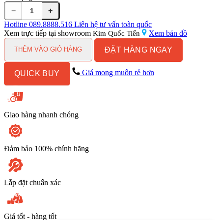
−
+
Chậu
lavabo
Hotline
089.8888.516
Liên hệ tư vấn toàn quốc
đặt
Xem trực tiếp tại showroom
Xem bản đồ
Kim Quốc Tiến
bàn
ĐẶT HÀNG NGAY
Kanly
THÊM VÀO GIỎ HÀNG
bằng
sứ
Giá mong muốn rẻ hơn
QUICK BUY
SU123
số
lượng
Giao hàng nhanh chóng
Đảm bảo 100% chính hãng
Lắp đặt chuẩn xác
Giá tốt - hàng tốt