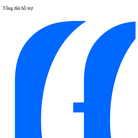
Tổng đài hỗ trợ
Thiết Kể Vàng Sang Trọng Mang Lại Vẻ Đẹp Cho Sản Phẩm Lavabo
INAX AL-445V Đặt Bàn
Lavabo INAX AL-445V Được Thiết Kế Hiện Đại Sang Trọng