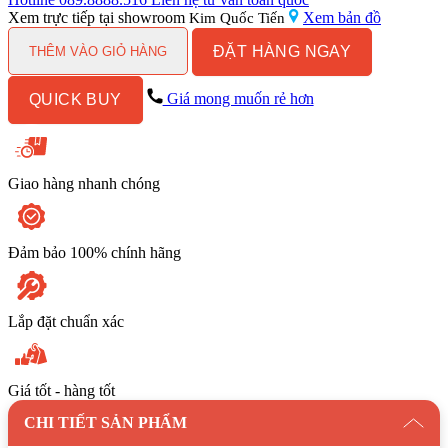
Lavabo
Xem trực tiếp tại showroom
Xem bản đồ
Kim Quốc Tiến
INAX
ĐẶT HÀNG NGAY
AL-
THÊM VÀO GIỎ HÀNG
445V
Đặt
Giá mong muốn rẻ hơn
QUICK BUY
Bàn
Aqua
Ceramic
số
lượng
Giao hàng nhanh chóng
Đảm bảo 100% chính hãng
Lắp đặt chuẩn xác
Giá tốt - hàng tốt
CHI TIẾT SẢN PHẨM