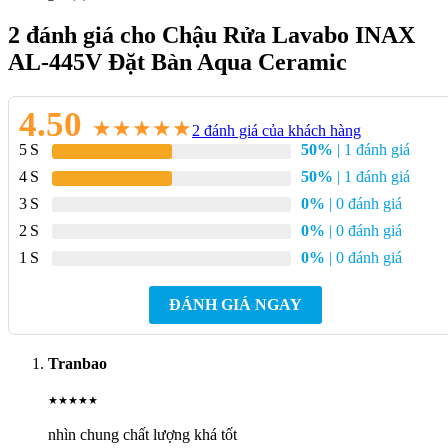
2 đánh giá cho
Chậu Rửa Lavabo INAX
AL-445V Đặt Bàn Aqua Ceramic
4.50
★
★
★
★
★
2
đánh giá của khách hàng
5
50%
| 1 đánh giá
4
50%
| 1 đánh giá
3
0%
| 0 đánh giá
2
0%
| 0 đánh giá
1
0%
| 0 đánh giá
Nếu khách hàng ưa chuộng sự sang trọng, quý phái với những
đường nét tinh tế, độc đáo. Thì nên chậu rửa mặt đặt bàn sẽ là
ĐÁNH GIÁ NGAY
sự lựa chọn tuyệt vời dành cho gia đình bạn. Liên hệ ngay với
Kim Quốc Tiến để đặt hàng nhanh nhé!
Tranbao
Hình Ảnh Thực Tế Chậu Rửa Lavabo
★
★
★
★
★
INAX AL-445V Đặt Bàn Aqua Ceramic
nhìn chung chất lượng khá tốt