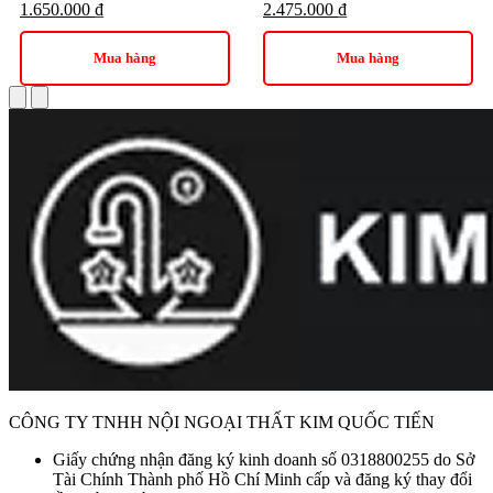
1.650.000
₫
2.475.000
₫
Mua hàng
Mua hàng
Chi Tiết Mặt Dưới Của Chậu Rửa Lavabo INAX AL-445V Đặt Bàn
CÔNG TY TNHH NỘI NGOẠI THẤT KIM QUỐC TIẾN
Giấy chứng nhận đăng ký kinh doanh số 0318800255 do Sở
Tài Chính Thành phố Hồ Chí Minh cấp và đăng ký thay đổi