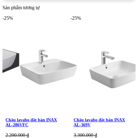
Sản phẩm tương tự
-25%
-25%
Bên Trong Hộp Sản Phẩm Lavabo INAX AL-445V Có Gì?
Chậu lavabo đặt bàn INAX
Chậu lavabo đặt bàn INAX
AL-286VFC
AL-369V
Mặt Dưới Của Chậu Rửa Lavabo INAX AL-445V Đặt Bàn
2.200.000
₫
3.300.000
₫