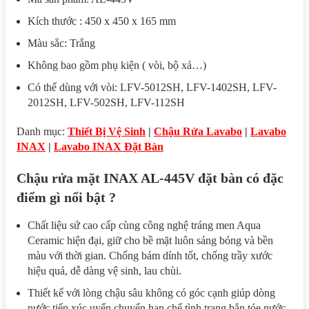
Kích thước : 450 x 450 x 165 mm
Màu sắc: Trắng
Không bao gồm phụ kiện ( vòi, bộ xả…)
Có thể dùng với vòi: LFV-5012SH, LFV-1402SH, LFV-
2012SH, LFV-502SH, LFV-112SH
Danh mục:
Thiết Bị Vệ Sinh
|
Chậu Rửa Lavabo
|
Lavabo
INAX
|
Lavabo INAX Đặt Bàn
Chậu rửa mặt INAX AL-445V đặt bàn có đặc
điểm gì nổi bật ?
Chất liệu sứ cao cấp cùng công nghệ tráng men Aqua
Ceramic hiện đại, giữ cho bề mặt luôn sáng bóng và bền
màu với thời gian. Chống bám dính tốt, chống trầy xước
hiệu quả, dễ dàng vệ sinh, lau chùi.
Thiết kế với lòng chậu sâu không có góc cạnh giúp dòng
nước tiếp xúc uyển chuyển hạn chế tình trạng bắn tóe nước