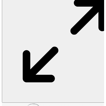
Vật Liệu Nước
Thiết Bị Nước STIEBEL ELTRON
Thiết Bị Nước ARISTON
Thiết Bị Nước TÂN Á ĐẠI THÀNH