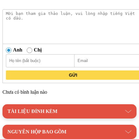
Anh
Chị
Thông Tin Và Mô Tả Sản Phẩm Lavabo INAX AL-445V Đặt Bàn
Trên Hộp
GỬI
Chưa có bình luận nào
TÀI LIỆU ĐÍNH KÈM
NGUYÊN HỘP BAO GỒM