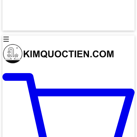
Lò Nướng Âm Tủ
Lò Nướng Bosch
Lò Nướng Độc lập
Lò Nướng Hafele
Thiết Bị Vệ Sinh
Máy Hút Mùi
Thiết Bị Vệ Sinh INAX
Máy Hút Khử Mùi Classic
Thiết Bị Vệ Sinh TOTO
Máy Hút Khử Mùi Đảo
Thiết Bị Vệ Sinh Cotto
Máy Hút Mùi Áp Tường
Thiết Bị Vệ Sinh CAESAR
Máy Hút Mùi Âm Trần
Thiết Bị Vệ Sinh American Standard
Máy Rửa Chén Bát
Thiết Bị Vệ Sinh BELLO
Máy Rửa Chén Âm Toàn Phần
Thiết Bị Vệ Sinh VIGLACERA
Máy Rửa Chén Bát 12 Bộ
Thiết Bị Vệ Sinh THIÊN THANH
Máy Rửa Chén Bát Bán Âm
Thiết Bị Bếp