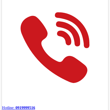
Hotline:
0919999516