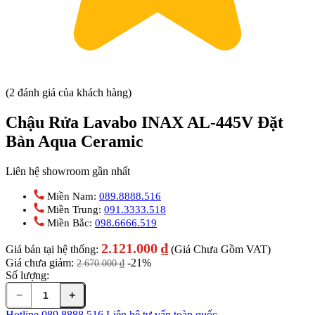
(2 đánh giá của khách hàng)
Chậu Rửa Lavabo INAX AL-445V Đặt
Bàn Aqua Ceramic
Liên hệ showroom gần nhất
Miền Nam:
089.8888.516
Miền Trung:
091.3333.518
Miền Bắc:
098.6666.519
2.121.000
₫
Giá bán tại hệ thống:
(Giá Chưa Gồm VAT)
Giá chưa giảm:
-21%
2.670.000
₫
Số lượng:
−
+
Chậu
Rửa
Hotline
089.8888.516
Liên hệ tư vấn toàn quốc