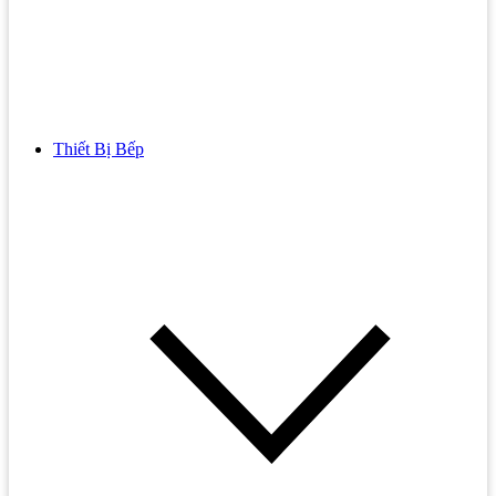
Thiết Bị Bếp
Bồn Cầu
Bồn cầu TOTO
Bồn cầu INAX
Bồn Cầu Thông Minh
Bồn Cầu 1 Khối
Bồn Cầu 2 Khối
Bồn Cầu Trẻ Em
Bồn cầu AMERICAN STANDARD
Bồn cầu CAESAR
Bồn Cầu COTTO