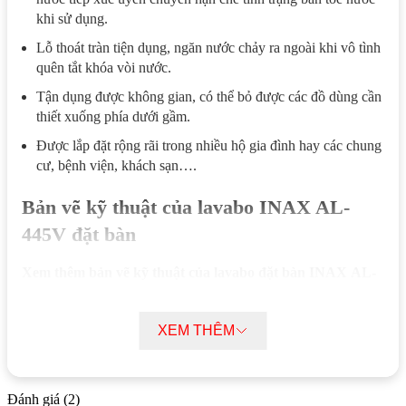
khi sử dụng.
Lỗ thoát tràn tiện dụng, ngăn nước chảy ra ngoài khi vô tình
quên tắt khóa vòi nước.
Tận dụng được không gian, có thể bỏ được các đồ dùng cần
thiết xuống phía dưới gầm.
Được lắp đặt rộng rãi trong nhiều hộ gia đình hay các chung
cư, bệnh viện, khách sạn….
Bản vẽ kỹ thuật của lavabo INAX AL-
445V đặt bàn
Xem thêm bản vẽ kỹ thuật của lavabo đặt bàn INAX AL-
445V để thuận tiện hơn khi tự lắp đặt tại nhà nhé!
XEM THÊM
Đánh giá (2)