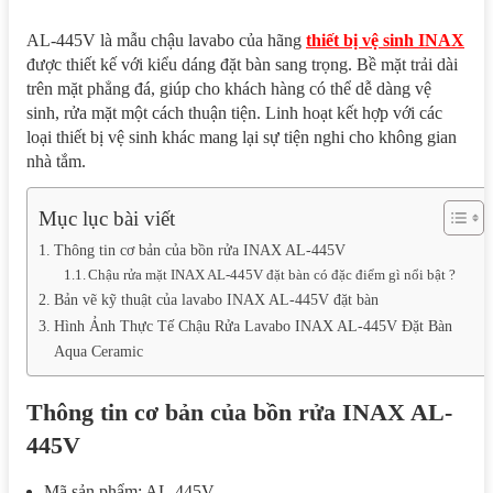
AL-445V là mẫu chậu lavabo của hãng
thiết bị vệ sinh INAX
được thiết kế với kiểu dáng đặt bàn sang trọng. Bề mặt trải dài
trên mặt phẳng đá, giúp cho khách hàng có thể dễ dàng vệ
sinh, rửa mặt một cách thuận tiện. Linh hoạt kết hợp với các
loại thiết bị vệ sinh khác mang lại sự tiện nghi cho không gian
nhà tắm.
Mục lục bài viết
Thông tin cơ bản của bồn rửa INAX AL-445V
Chậu rửa mặt INAX AL-445V đặt bàn có đặc điểm gì nổi bật ?
Bản vẽ kỹ thuật của lavabo INAX AL-445V đặt bàn
Hình Ảnh Thực Tế Chậu Rửa Lavabo INAX AL-445V Đặt Bàn
Aqua Ceramic
Thông tin cơ bản của bồn rửa INAX AL-
445V
Mã sản phẩm: AL-445V