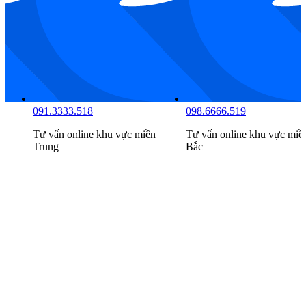
091.3333.518
098.6666.519
 vực
miền
Tư vấn online khu vực
miền
Tư vấn online khu
Trung
Bắc