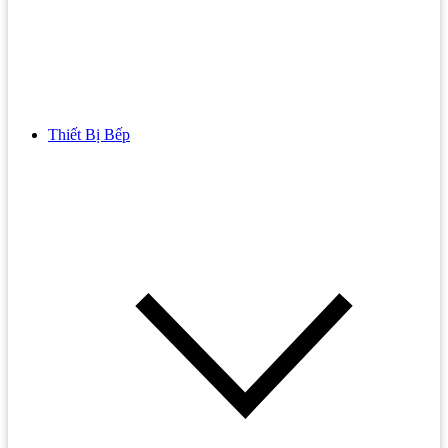
Thiết Bị Bếp
Bồn Cầu
Bồn cầu TOTO
Bồn cầu INAX
Bồn Cầu Thông Minh
Bồn Cầu 1 Khối
Bồn Cầu 2 Khối
Bồn Cầu Trẻ Em
Bồn cầu AMERICAN STANDARD
Bồn cầu CAESAR
Bồn Cầu COTTO