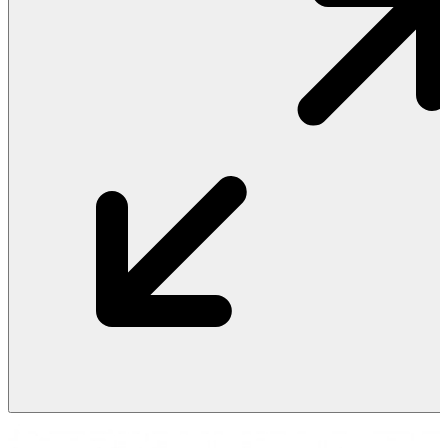
Vật Liệu Nước
Thiết Bị Nước STIEBEL ELTRON
Thiết Bị Nước ARISTON
Thiết Bị Nước TÂN Á ĐẠI THÀNH