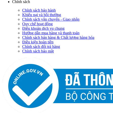
Chính sách
Chính sách bảo hành
Khiếu nại và bồi thường
Chính sách vận chuyển - Giao nhận
Quy chế hoạt động
Điều khoản dịch vụ chung
Hướng dẫn mua hàng và thanh toán
Chính sách bán hàng & Chất lượng hàng hóa
Điều kiện hoàn tiền
Chính sách đổi trả hàng
Chính sách bảo mật