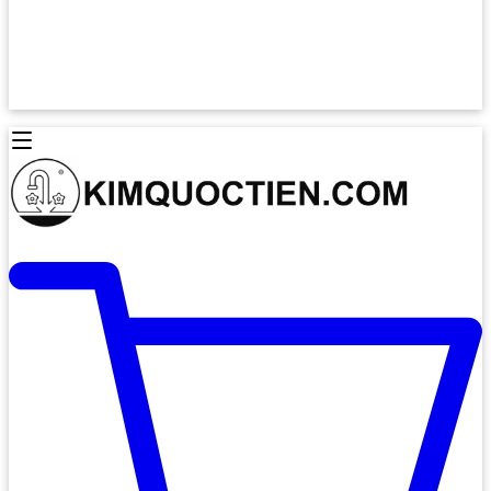
Lò Nướng Âm Tủ
Lò Nướng Bosch
Lò Nướng Độc lập
Lò Nướng Hafele
Thiết Bị Vệ Sinh
Máy Hút Mùi
Thiết Bị Vệ Sinh INAX
Máy Hút Khử Mùi Classic
Thiết Bị Vệ Sinh TOTO
Máy Hút Khử Mùi Đảo
Thiết Bị Vệ Sinh Cotto
Máy Hút Mùi Áp Tường
Thiết Bị Vệ Sinh CAESAR
Máy Hút Mùi Âm Trần
Thiết Bị Vệ Sinh American Standard
Máy Rửa Chén Bát
Thiết Bị Vệ Sinh BELLO
Máy Rửa Chén Âm Toàn Phần
Thiết Bị Vệ Sinh VIGLACERA
Máy Rửa Chén Bát 12 Bộ
Thiết Bị Vệ Sinh THIÊN THANH
Máy Rửa Chén Bát Bán Âm
Thiết Bị Bếp