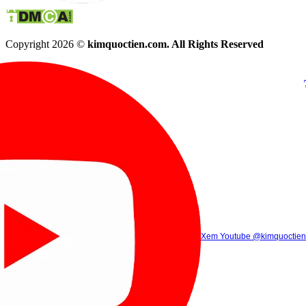
Copyright 2026 ©
kimquoctien.com. All Rights Reserved
Chat Facebook
Chat Zalo
(8h00 - 21h30)
(8h00 - 21h3
Xem Tik Tok
Xem Youtube
Gọi điện
@kimquoctienoffi
(8h00 - 21h30)
@kimquoctien