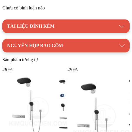
Chưa có bình luận nào
Bản vẽ kỹ thuật cút nối tường TOTO TBW08009A#BFG màu vàng
pháp mờ
TÀI LIỆU ĐÍNH KÈM
Danh mục:
Thiết Bị Vệ Sinh
/
Vòi Sen Tắm Âm Tường
/
Sen Tắm Âm Tường TOTO
NGUYÊN HỘP BAO GỒM
Thương hiệu:
Thiết Bị Vệ Sinh TOTO
Sản phẩm tương tự
-30%
-20%