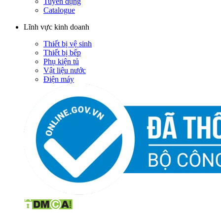
Tuyển dụng
Catalogue
Lĩnh vực kinh doanh
Thiết bị vệ sinh
Thiết bị bếp
Phụ kiện tủ
Vật liệu nước
Điện máy