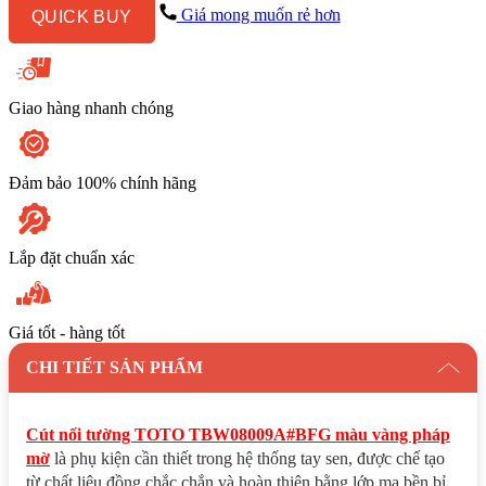
vàng
Giá mong muốn rẻ hơn
QUICK BUY
pháp
mờ
số
lượng
Giao hàng nhanh chóng
Đảm bảo 100% chính hãng
Lắp đặt chuẩn xác
Giá tốt - hàng tốt
CHI TIẾT SẢN PHẨM
Cút nối tường TOTO TBW08009A#BFG màu vàng pháp
mờ
là phụ kiện cần thiết trong hệ thống tay sen, được chế tạo
từ chất liệu đồng chắc chắn và hoàn thiện bằng lớp mạ bền bỉ.