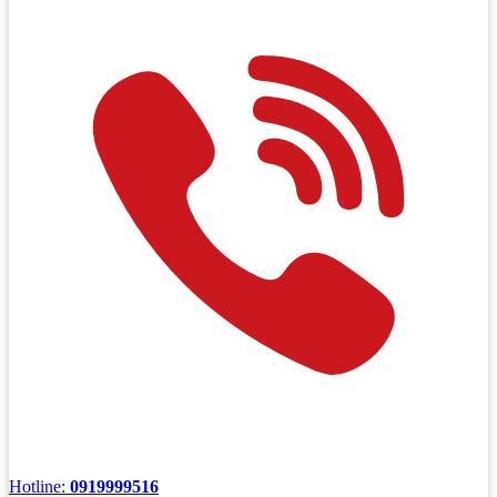
Hotline:
0919999516