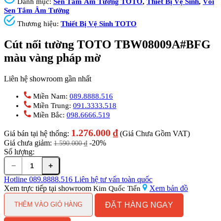
Danh mục:
Sen Tắm Âm Tường TOTO
,
Thiết Bị Vệ Sinh
,
Vòi
Sen Tắm Âm Tường
Thương hiệu:
Thiết Bị Vệ Sinh TOTO
Cút nối tường TOTO TBW08009A#BFG
màu vàng pháp mờ
Liên hệ showroom gần nhất
Miền Nam:
089.8888.516
Miền Trung:
091.3333.518
Miền Bắc:
098.6666.519
1.276.000
₫
Giá bán tại hệ thống:
(Giá Chưa Gồm VAT)
Giá chưa giảm:
-20%
1.590.000
₫
Số lượng:
−
+
Cút
nối
Hotline
089.8888.516
Liên hệ tư vấn toàn quốc
tường
Xem trực tiếp tại showroom
Xem bản đồ
Kim Quốc Tiến
TOTO
ĐẶT HÀNG NGAY
TBW08009A#BFG
THÊM VÀO GIỎ HÀNG
màu