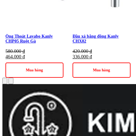
Ống Thoát Lavabo Kanly
Đầu xả bằng đồng Kanly
CHP05 Ruột Gà
CHX02
580.000
₫
420.000
₫
464.000
₫
336.000
₫
Mua hàng
Mua hàng