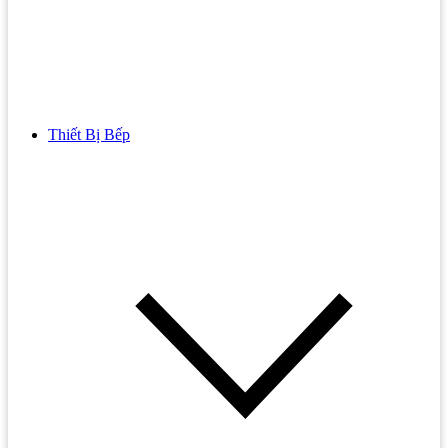
Thiết Bị Bếp
Bồn Cầu
Bồn cầu TOTO
Bồn cầu INAX
Bồn Cầu Thông Minh
Bồn Cầu 1 Khối
Bồn Cầu 2 Khối
Bồn Cầu Trẻ Em
Bồn cầu AMERICAN STANDARD
Bồn cầu CAESAR
Bồn Cầu COTTO