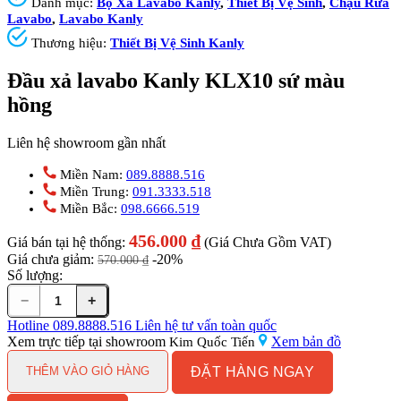
Danh mục:
Bộ Xả Lavabo Kanly
,
Thiết Bị Vệ Sinh
,
Chậu Rửa
Lavabo
,
Lavabo Kanly
Thương hiệu:
Thiết Bị Vệ Sinh Kanly
Đầu xả lavabo Kanly KLX10 sứ màu
hồng
Liên hệ showroom gần nhất
Miền Nam:
089.8888.516
Miền Trung:
091.3333.518
Miền Bắc:
098.6666.519
456.000
₫
Giá bán tại hệ thống:
(Giá Chưa Gồm VAT)
Giá chưa giảm:
-20%
570.000
₫
Số lượng:
−
+
Đầu
xả
Hotline
089.8888.516
Liên hệ tư vấn toàn quốc
lavabo
Xem trực tiếp tại showroom
Xem bản đồ
Kim Quốc Tiến
Kanly
ĐẶT HÀNG NGAY
KLX10
THÊM VÀO GIỎ HÀNG
sứ