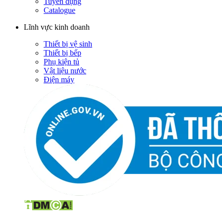
Tuyển dụng
Catalogue
Lĩnh vực kinh doanh
Thiết bị vệ sinh
Thiết bị bếp
Phụ kiện tủ
Vật liệu nước
Điện máy