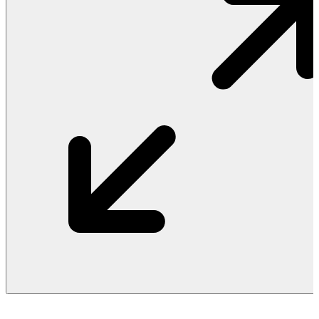
Vật Liệu Nước
Thiết Bị Nước STIEBEL ELTRON
Thiết Bị Nước ARISTON
Thiết Bị Nước TÂN Á ĐẠI THÀNH