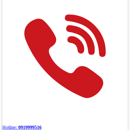
Hotline:
0919999516