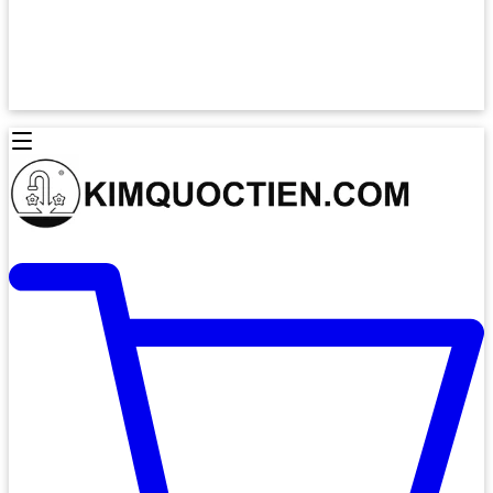
Lò Nướng Âm Tủ
Lò Nướng Bosch
Lò Nướng Độc lập
Lò Nướng Hafele
Thiết Bị Vệ Sinh
Máy Hút Mùi
Thiết Bị Vệ Sinh INAX
Máy Hút Khử Mùi Classic
Thiết Bị Vệ Sinh TOTO
Máy Hút Khử Mùi Đảo
Thiết Bị Vệ Sinh Cotto
Máy Hút Mùi Áp Tường
Thiết Bị Vệ Sinh CAESAR
Máy Hút Mùi Âm Trần
Thiết Bị Vệ Sinh American Standard
Máy Rửa Chén Bát
Thiết Bị Vệ Sinh BELLO
Máy Rửa Chén Âm Toàn Phần
Thiết Bị Vệ Sinh VIGLACERA
Máy Rửa Chén Bát 12 Bộ
Thiết Bị Vệ Sinh THIÊN THANH
Máy Rửa Chén Bát Bán Âm
Thiết Bị Bếp