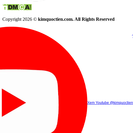
Copyright 2026 ©
kimquoctien.com. All Rights Reserved
Chat Facebook
Chat Zalo
(8h00 - 21h30)
(8h00 - 21h3
Xem Tik Tok
Xem Youtube
Gọi điện
@kimquoctienoffi
(8h00 - 21h30)
@kimquoctien