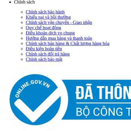
Chính sách
Chính sách bảo hành
Khiếu nại và bồi thường
Chính sách vận chuyển - Giao nhận
Quy chế hoạt động
Điều khoản dịch vụ chung
Hướng dẫn mua hàng và thanh toán
Chính sách bán hàng & Chất lượng hàng hóa
Điều kiện hoàn tiền
Chính sách đổi trả hàng
Chính sách bảo mật