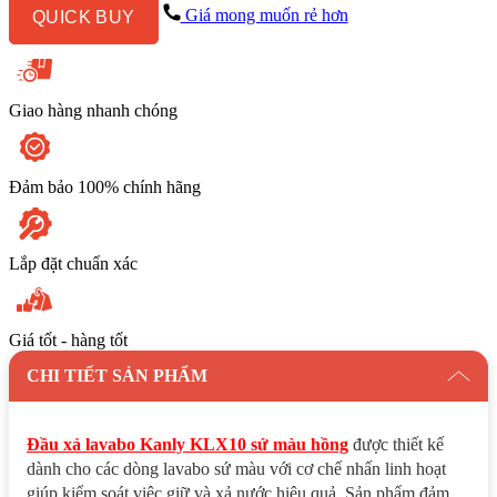
màu
Giá mong muốn rẻ hơn
QUICK BUY
hồng
số
lượng
Giao hàng nhanh chóng
Đảm bảo 100% chính hãng
Lắp đặt chuẩn xác
Giá tốt - hàng tốt
CHI TIẾT SẢN PHẨM
Đầu xả lavabo Kanly KLX10 sứ màu hồng
được thiết kế
dành cho các dòng lavabo sứ màu với cơ chế nhấn linh hoạt
giúp kiểm soát việc giữ và xả nước hiệu quả. Sản phẩm đảm