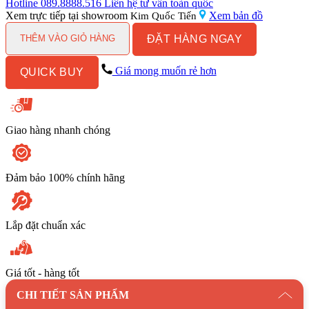
để
Hotline
089.8888.516
Liên hệ tư vấn toàn quốc
cốc
Xem trực tiếp tại showroom
Xem bản đồ
Kim Quốc Tiến
đôi
ĐẶT HÀNG NGAY
bằng
THÊM VÀO GIỎ HÀNG
đồng
Kanly
Giá mong muốn rẻ hơn
QUICK BUY
GCK08B
số
lượng
Giao hàng nhanh chóng
Đảm bảo 100% chính hãng
Lắp đặt chuẩn xác
Giá tốt - hàng tốt
CHI TIẾT SẢN PHẨM