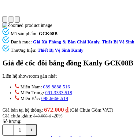
Mã sản phẩm:
GCK08B
Danh mục:
Giá Xà Phòng & Bàn Chải Kanly
,
Thiết Bị Vệ Sinh
Thương hiệu:
Thiết Bị Vệ Sinh Kanly
Giá để cốc đôi bằng đồng Kanly GCK08B
Liên hệ showroom gần nhất
Miền Nam:
089.8888.516
Miền Trung:
091.3333.518
Miền Bắc:
098.6666.519
672.000
₫
Giá bán tại hệ thống:
(Giá Chưa Gồm VAT)
Giá chưa giảm:
-20%
840.000
₫
Số lượng:
−
+
Giá