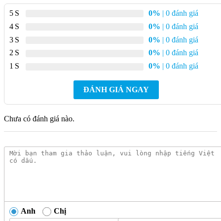
vực lavabo hoặc phòng tắm. Thiết kế hai cốc riêng biệt giúp
5
0%
| 0 đánh giá
phân chia vật dụng thuận tiện trong quá trình sử dụng hằng
4
0%
| 0 đánh giá
ngày.
3
0%
| 0 đánh giá
2
0%
| 0 đánh giá
1
0%
| 0 đánh giá
ĐÁNH GIÁ NGAY
Chưa có đánh giá nào.
Anh
Chị