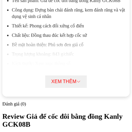
Tên sản phẩm: Giá để cốc đôi bằng đồng Kanly GCK08B
Công dụng: Đựng bàn chải đánh răng, kem đánh răng và vật
dụng vệ sinh cá nhân
Thiết kế: Phong cách đối xứng cổ điển
Chất liệu: Đồng thau đúc kết hợp cốc sứ
Bề mặt hoàn thiện: Phủ sơn đen giả cổ
Trọng lượng khoảng: 843 g/chiếc
Kích thước: Xem mục thông số
Kiểu lắp đặt: Khoan lỗ, bắt vít cố định trên tường
XEM THÊM
Vị trí sử dụng: Khu vệ sinh, phòng tắm, không gian nội thất
phong cách cổ điển hoặc mộc mạc
Tính năng nổi bật Giá Để Cốc Đôi Bằng
Đánh giá (0)
Đồng Kanly GCK08B
Review Giá để cốc đôi bằng đồng Kanly
GCK08B
Giá để cốc đôi GCK08B hỗ trợ sắp xếp bàn chải đánh răng,
kem đánh răng và các vật dụng cá nhân gọn gàng hơn tại khu