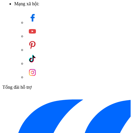
Mạng xã hội:
Giá để cốc đôi bằng đồng Kanly GCK08B
Thiết kế treo tường giúp giải phóng diện tích mặt lavabo, hỗ trợ
khu vực vệ sinh thông thoáng và dễ lau chùi hơn. Đồng thời,
cách bố trí này còn giúp các vật dụng cá nhân được đặt cố
định, hạn chế tình trạng bừa bộn trong phòng tắm.
Tổng đài hỗ trợ