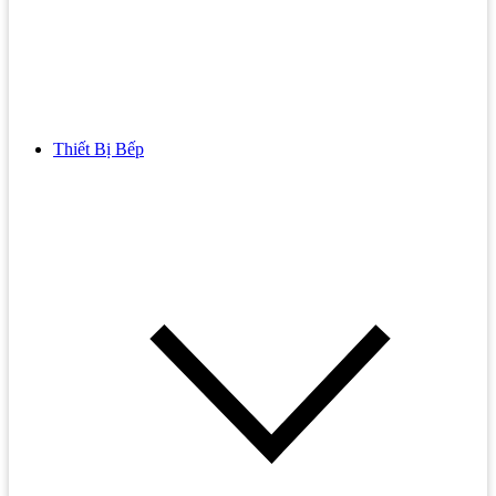
Thiết Bị Bếp
Bồn Cầu
Bồn cầu TOTO
Bồn cầu INAX
Bồn Cầu Thông Minh
Bồn Cầu 1 Khối
Bồn Cầu 2 Khối
Bồn Cầu Trẻ Em
Bồn cầu AMERICAN STANDARD
Bồn cầu CAESAR
Bồn Cầu COTTO