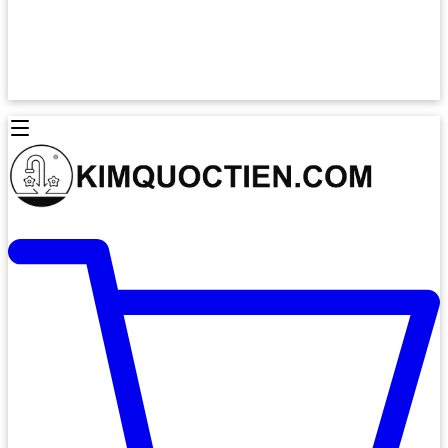
Lò Nướng Âm Tủ
Lò Nướng Bosch
Lò Nướng Độc lập
Lò Nướng Hafele
Thiết Bị Vệ Sinh
Máy Hút Mùi
Thiết Bị Vệ Sinh INAX
Máy Hút Khử Mùi Classic
Thiết Bị Vệ Sinh TOTO
Máy Hút Khử Mùi Đảo
Thiết Bị Vệ Sinh Cotto
Máy Hút Mùi Áp Tường
Thiết Bị Vệ Sinh CAESAR
Máy Hút Mùi Âm Trần
Thiết Bị Vệ Sinh American Standard
Máy Rửa Chén Bát
Thiết Bị Vệ Sinh BELLO
Máy Rửa Chén Âm Toàn Phần
Thiết Bị Vệ Sinh VIGLACERA
Máy Rửa Chén Bát 12 Bộ
Thiết Bị Vệ Sinh THIÊN THANH
Máy Rửa Chén Bát Bán Âm
Thiết Bị Bếp