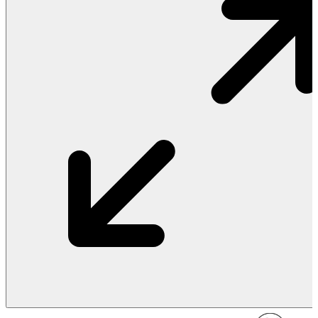
Vật Liệu Nước
Thiết Bị Nước STIEBEL ELTRON
Thiết Bị Nước ARISTON
Thiết Bị Nước TÂN Á ĐẠI THÀNH