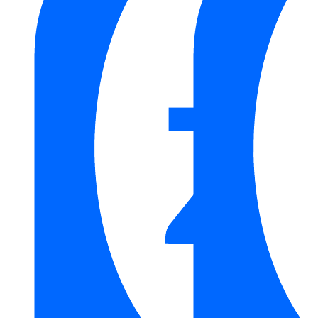
Giá để cốc đôi bằng đồng Kanly GCK08B
Với trọng lượng khoảng 843 g cùng cấu tạo chắc chắn, sản
phẩm phù hợp sử dụng lâu dài trong phòng tắm gia đình,
khách sạn hoặc các công trình nội thất theo phong cách cổ
kính, hoàng gia hoặc không gian sử dụng vật liệu gỗ tự nhiên.
Danh mục:
Thiết Bị Vệ Sinh
/
Phụ Kiện Nhà Tắm
/
Phụ Kiện
Nhà Tắm Kanly
/
Giá Xà Phòng & Bàn Chải Kanly
Thương hiệu:
Thiết Bị Vệ Sinh Kanly