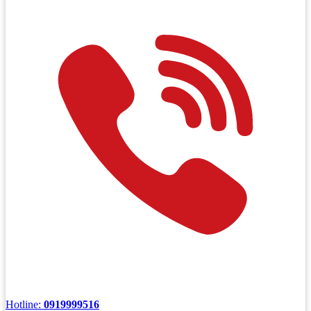
Hotline:
0919999516