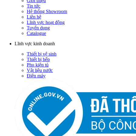
Giới thiệu
Tin tức
Hệ thống Showroom
Liên hệ
Lĩnh vực hoạt động
Tuyển dụng
Catalogue
Lĩnh vực kinh doanh
Thiết bị vệ sinh
Thiết bị bếp
Phụ kiện tủ
Vật liệu nước
Điện máy