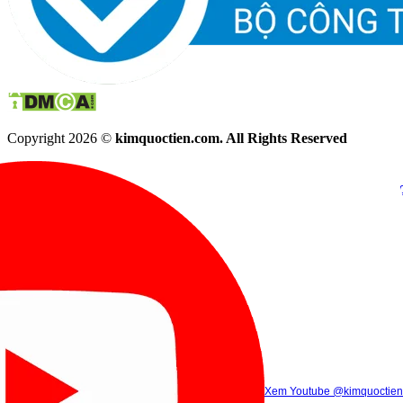
Copyright 2026 ©
kimquoctien.com. All Rights Reserved
Chat Facebook
Chat Zalo
(8h00 - 21h30)
(8h00 - 21h3
Xem Tik Tok
Xem Youtube
Gọi điện
@kimquoctienoffi
(8h00 - 21h30)
@kimquoctien