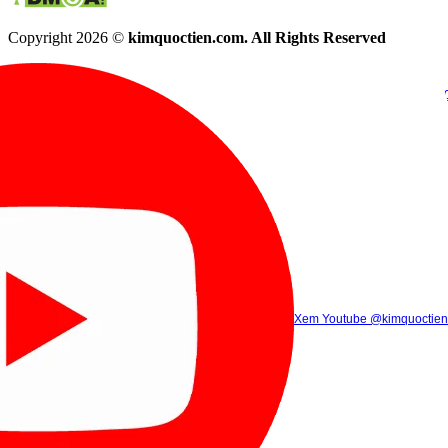
Copyright 2026 ©
kimquoctien.com. All Rights Reserved
Chat Facebook
Chat Zalo
(8h00 - 21h30)
(8h00 - 21h3
Xem Tik Tok
Xem Youtube
Gọi điện
@kimquoctienoffi
(8h00 - 21h30)
@kimquoctien