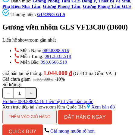
Danh mục:
Gương Phòng Tắm GLS Dòng F
,
Thiết Bị Vệ Sinh
,
Phụ Kiện Nhà Tắm
,
Gương Phòng Tắm
,
Gương Phòng Tắm GLS
Thương hiệu:
GƯƠNG GLS
Gương viền nhôm GLS VF13C80 (D600)
Liên hệ showroom gần nhất
Miền Nam:
089.8888.516
Miền Trung:
091.3333.518
Miền Bắc:
098.6666.519
1.044.000
₫
Giá bán tại hệ thống:
(Giá Chưa Gồm VAT)
Giá chưa giảm:
-10%
1.160.000
₫
Số lượng:
−
+
Gương
viền
Hotline
089.8888.516
Liên hệ tư vấn toàn quốc
nhôm
Xem trực tiếp tại showroom
Xem bản đồ
Kim Quốc Tiến
GLS
ĐẶT HÀNG NGAY
VF13C80
THÊM VÀO GIỎ HÀNG
(D600)
số
Giá mong muốn rẻ hơn
QUICK BUY
lượng