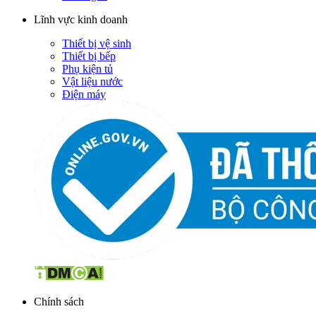
Lĩnh vực kinh doanh
Thiết bị vệ sinh
Thiết bị bếp
Phụ kiện tủ
Vật liệu nước
Điện máy
Chính sách