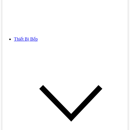
Thiết Bị Bếp
Bồn Cầu
Bồn cầu TOTO
Bồn cầu INAX
Bồn Cầu Thông Minh
Bồn Cầu 1 Khối
Bồn Cầu 2 Khối
Bồn Cầu Trẻ Em
Bồn cầu AMERICAN STANDARD
Bồn cầu CAESAR
Bồn Cầu COTTO