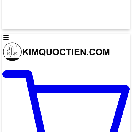
Lò Nướng Âm Tủ
Lò Nướng Bosch
Lò Nướng Độc lập
Lò Nướng Hafele
Thiết Bị Vệ Sinh
Máy Hút Mùi
Thiết Bị Vệ Sinh INAX
Máy Hút Khử Mùi Classic
Thiết Bị Vệ Sinh TOTO
Máy Hút Khử Mùi Đảo
Thiết Bị Vệ Sinh Cotto
Máy Hút Mùi Áp Tường
Thiết Bị Vệ Sinh CAESAR
Máy Hút Mùi Âm Trần
Thiết Bị Vệ Sinh American Standard
Máy Rửa Chén Bát
Thiết Bị Vệ Sinh BELLO
Máy Rửa Chén Âm Toàn Phần
Thiết Bị Vệ Sinh VIGLACERA
Máy Rửa Chén Bát 12 Bộ
Thiết Bị Vệ Sinh THIÊN THANH
Máy Rửa Chén Bát Bán Âm
Thiết Bị Bếp