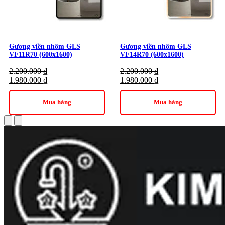
Gương viền nhôm GLS
Gương viền nhôm GLS
VF11R70 (600x1600)
VF14R70 (600x1600)
2.200.000
₫
2.200.000
₫
1.980.000
₫
1.980.000
₫
Mua hàng
Mua hàng