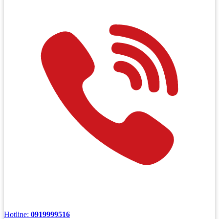
Hotline:
0919999516