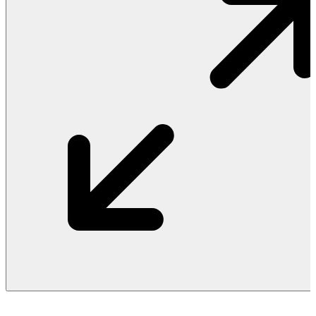
Vật Liệu Nước
Thiết Bị Nước STIEBEL ELTRON
Thiết Bị Nước ARISTON
Thiết Bị Nước TÂN Á ĐẠI THÀNH