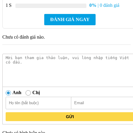
1
0%
| 0 đánh giá
Gương viền nhôm GLS VF13C80 (D600) đáp ứng tiêu
chuẩn quốc tế ASTM, JIS, EN, AUS, mang lại sự an tâm về
ĐÁNH GIÁ NGAY
chất lượng.
Với độ bền cao, sản phẩm duy trì độ sáng bóng lâu dài, dễ
Chưa có đánh giá nào.
dàng vệ sinh và lắp đặt, phù hợp cho không gian phòng tắm
của gia đình Việt.
Ngoài công năng phản chiếu, gương còn đóng vai trò trang
trí, giúp che đi những vết khuyết điểm nhỏ trên tường và
góp phần hoàn thiện tổng thể không gian.
Danh mục:
Thiết Bị Vệ Sinh
/
Phụ Kiện Nhà Tắm
/
Gương
Phòng Tắm
/
Gương Phòng Tắm GLS
/
Gương Phòng
Tắm GLS Dòng
Anh
Chị
Thương hiệu:
GƯƠNG GLS
GỬI
Chưa có bình luận nào