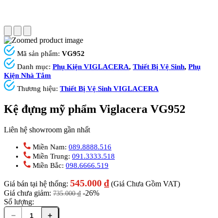
Mã sản phẩm:
VG952
Danh mục:
Phụ Kiện VIGLACERA
,
Thiết Bị Vệ Sinh
,
Phụ
Kiện Nhà Tắm
Thương hiệu:
Thiết Bị Vệ Sinh VIGLACERA
Kệ đựng mỹ phẩm Viglacera VG952
Liên hệ showroom gần nhất
Miền Nam:
089.8888.516
Miền Trung:
091.3333.518
Miền Bắc:
098.6666.519
545.000
₫
Giá bán tại hệ thống:
(Giá Chưa Gồm VAT)
Giá chưa giảm:
-26%
735.000
₫
Số lượng:
−
+