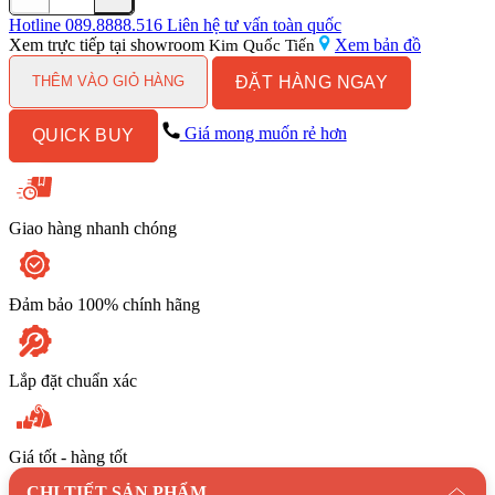
Kệ
đựng
Hotline
089.8888.516
Liên hệ tư vấn toàn quốc
mỹ
Xem trực tiếp tại showroom
Xem bản đồ
Kim Quốc Tiến
phẩm
ĐẶT HÀNG NGAY
Viglacera
THÊM VÀO GIỎ HÀNG
VG952
số
Giá mong muốn rẻ hơn
QUICK BUY
lượng
Giao hàng nhanh chóng
Đảm bảo 100% chính hãng
Lắp đặt chuẩn xác
Giá tốt - hàng tốt
CHI TIẾT SẢN PHẨM