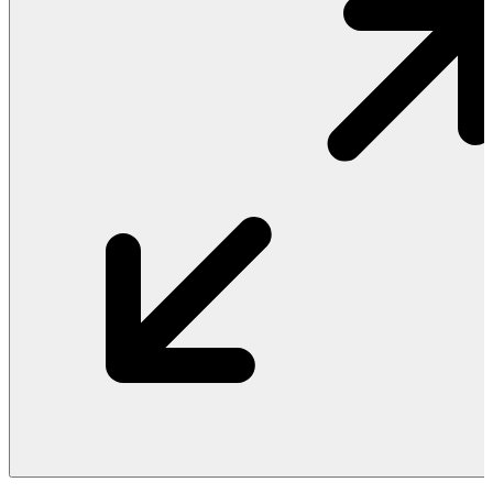
Vật Liệu Nước
Thiết Bị Nước STIEBEL ELTRON
Thiết Bị Nước ARISTON
Thiết Bị Nước TÂN Á ĐẠI THÀNH