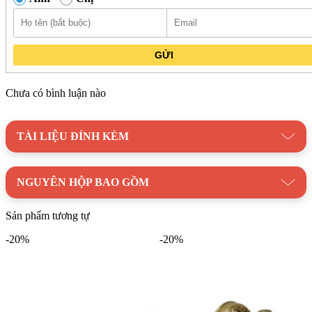
GỬI
Chưa có bình luận nào
TÀI LIỆU ĐÍNH KÈM
Kệ đựng mỹ phẩm Viglacera VG952 được sản xuất từ vật liệu kính
không chứa chì, an toàn cho người sử dụng
NGUYÊN HỘP BAO GỒM
Danh mục:
Thiết Bị Vệ Sinh
/
Phụ Kiện Nhà Tắm
/
Phụ
Sản phẩm tương tự
Kiện VIGLACERA
-20%
-20%
Thương hiệu:
Thiết Bị Vệ Sinh VIGLACERA