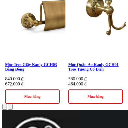
Móc Treo Giấy Kanly GCH03
Móc Quần Áo Kanly GCH01
Bằng Đồng
Treo Tường Cổ Điển
840.000
₫
580.000
₫
672.000
₫
464.000
₫
Mua hàng
Mua hàng