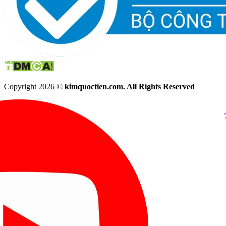
Copyright 2026 ©
kimquoctien.com. All Rights Reserved
Chat Facebook
Chat Zalo
(8h00 - 21h30)
(8h00 - 21h3