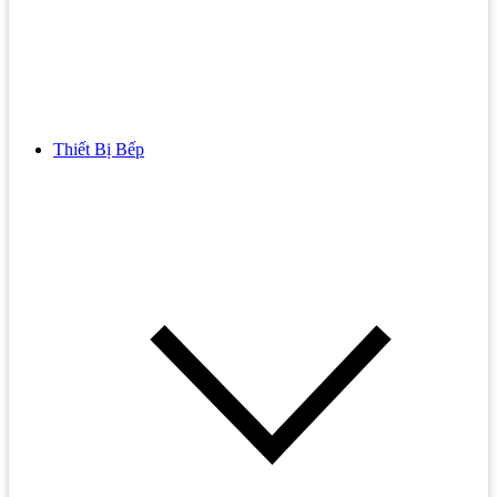
Thiết Bị Bếp
Bồn Cầu
Bồn cầu TOTO
Bồn cầu INAX
Bồn Cầu Thông Minh
Bồn Cầu 1 Khối
Bồn Cầu 2 Khối
Bồn Cầu Trẻ Em
Bồn cầu AMERICAN STANDARD
Bồn cầu CAESAR
Bồn Cầu COTTO