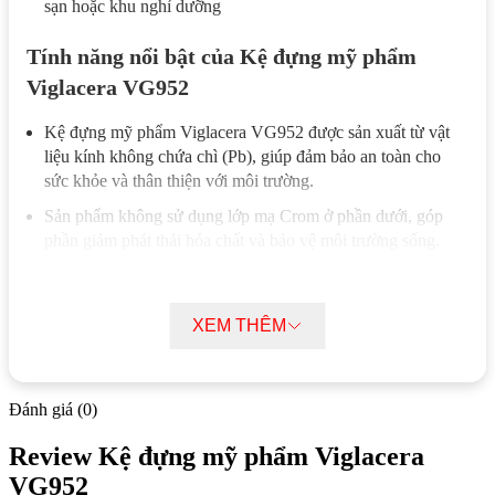
sạn hoặc khu nghỉ dưỡng
Tính năng nổi bật của Kệ đựng mỹ phẩm
Viglacera VG952
Kệ đựng mỹ phẩm Viglacera VG952 được sản xuất từ vật
liệu kính không chứa chì (Pb), giúp đảm bảo an toàn cho
sức khỏe và thân thiện với môi trường.
Sản phẩm không sử dụng lớp mạ Crom ở phần dưới, góp
phần giảm phát thải hóa chất và bảo vệ môi trường sống.
Bề mặt kính có khả năng duy trì độ sáng vĩnh viễn, không
bong tróc hay xỉn màu trong quá trình sử dụng lâu dài.
XEM THÊM
Kết cấu chắc chắn với khả năng chịu lực lớn, hạn chế tối đa
tình trạng cong vênh hoặc gãy vỡ khi đặt vật nặng.
Kệ đựng mỹ phẩm Viglacera VG952 có khả năng chống ăn
Đánh giá (0)
mòn tốt, thích hợp lắp đặt trong môi trường có độ ẩm cao
hoặc gần biển.
Review Kệ đựng mỹ phẩm Viglacera
Chất liệu inox bền bỉ giúp kệ giữ được hình dáng ổn định và
VG952