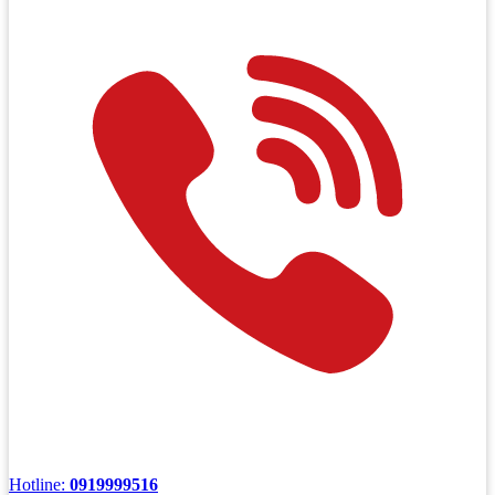
Hotline:
0919999516