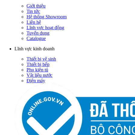
Giới thiệu
Tin tức
Hệ thống Showroom
Liên hệ
Lĩnh vực hoạt động
Tuyển dụng
Catalogue
Lĩnh vực kinh doanh
Thiết bị vệ sinh
Thiết bị bếp
Phụ kiện tủ
Vật liệu nước
Điện máy