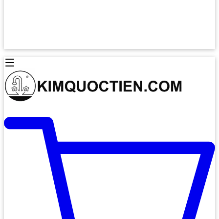
Lò Nướng Âm Tủ
Lò Nướng Bosch
Lò Nướng Độc lập
Lò Nướng Hafele
Thiết Bị Vệ Sinh
Máy Hút Mùi
Thiết Bị Vệ Sinh INAX
Máy Hút Khử Mùi Classic
Thiết Bị Vệ Sinh TOTO
Máy Hút Khử Mùi Đảo
Thiết Bị Vệ Sinh Cotto
Máy Hút Mùi Áp Tường
Thiết Bị Vệ Sinh CAESAR
Máy Hút Mùi Âm Trần
Thiết Bị Vệ Sinh American Standard
Máy Rửa Chén Bát
Thiết Bị Vệ Sinh BELLO
Máy Rửa Chén Âm Toàn Phần
Thiết Bị Vệ Sinh VIGLACERA
Máy Rửa Chén Bát 12 Bộ
Thiết Bị Vệ Sinh THIÊN THANH
Máy Rửa Chén Bát Bán Âm
Thiết Bị Bếp