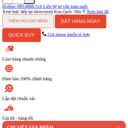
Máy
Rửa
Hotline
089.8888.516
Liên hệ tư vấn toàn quốc
Bát
Xem trực tiếp tại showroom
Xem bản đồ
Kim Quốc Tiến
EUROSUN
ĐẶT HÀNG NGAY
SMS80EU15E
THÊM VÀO GIỎ HÀNG
số
lượng
Giá mong muốn rẻ hơn
QUICK BUY
Giao hàng nhanh chóng
Đảm bảo 100% chính hãng
Lắp đặt chuẩn xác
Giá tốt - hàng tốt
CHI TIẾT SẢN PHẨM