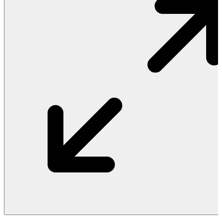
Vật Liệu Nước
Thiết Bị Nước STIEBEL ELTRON
Thiết Bị Nước ARISTON
Thiết Bị Nước TÂN Á ĐẠI THÀNH