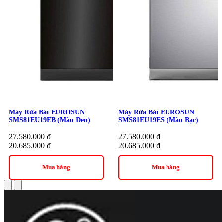
Máy Rửa Bát EUROSUN
Máy Rửa Bát EUROSUN
SMS81EU19EB (Màu Đen)
SMS81EU19ES (Màu Bạc)
27.580.000
₫
27.580.000
₫
20.685.000
₫
20.685.000
₫
Mua hàng
Mua hàng