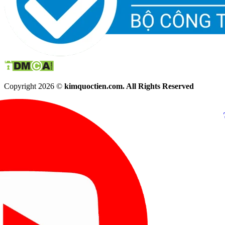
Copyright 2026 ©
kimquoctien.com. All Rights Reserved
Chat Facebook
Chat Zalo
(8h00 - 21h30)
(8h00 - 21h3