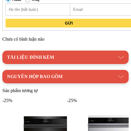
Tiêu chuẩn chỉ số hiệu quả sấy Khô: Drying efficiency class
A+
Điện áp: 220-240V /~ 50Hz
GỬI
Mức tiêu thụ điện năng: Khoảng 0.66Kwh/ lần rửa
Mức tiêu thụ nước: Khoảng 5.4 – 9.0 lít/ lần rửa
Kích thước sản phẩm: 598R x 598S x 820-850C
Chưa có bình luận nào
Kích thước khoét âm tủ: 605R x 605S x 825- 855C
TÀI LIỆU ĐÍNH KÈM
NGUYÊN HỘP BAO GỒM
Sản phẩm tương tự
-25%
-25%