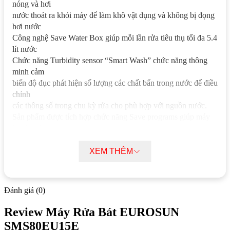
nóng và hơi
nước thoát ra khỏi máy để làm khô vật dụng và không bị đọng
hơi nước
Công nghệ Save Water Box giúp mỗi lần rửa tiêu thụ tối đa 5.4
lít nước
Chức năng Turbidity sensor “Smart Wash” chức năng thông
minh cảm
biến độ đục phát hiện số lượng các chất bẩn trong nước để điều
chỉnh
các thông số trong chu kỳ rửa cho phù hợp với nguồn nước.
Sản phẩm được tích hợp chức năng Save programs giúp máy
lưu lại các
chu trình đang rửa trong trường hợp bị ngắt điện
Rửa Mini (Jet Wash) rửa nhanh siêu tốc 14 phút,
XEM THÊM
Rửa Quick Wash nhanh 30 phút 40°C, Rửa Eco tiết kiệm,
Rửa cực mạnh làm sạch nhanh Supper 55′ 65°C,
Rửa kép DualPro Wash 60°C,
Đánh giá (0)
Rửa tự động tiết kiệm Auto Delicate 30°C – 50°C,
Rửa tự động thông thường Auto Normal 50- 60°C/ Auto Flex
Review Máy Rửa Bát EUROSUN
50- 60°C
SMS80EU15E
Rửa tự động chuyên sâu Auto Intensive 60°C – 70°C