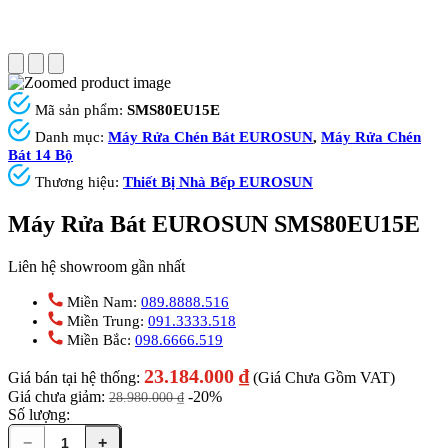
Mã sản phẩm:
SMS80EU15E
Danh mục:
Máy Rửa Chén Bát EUROSUN
,
Máy Rửa Chén
Bát 14 Bộ
Thương hiệu:
Thiết Bị Nhà Bếp EUROSUN
Máy Rửa Bát EUROSUN SMS80EU15E
Liên hệ showroom gần nhất
Miền Nam:
089.8888.516
Miền Trung:
091.3333.518
Miền Bắc:
098.6666.519
23.184.000
₫
Giá bán tại hệ thống:
(Giá Chưa Gồm VAT)
Giá chưa giảm:
-20%
28.980.000
₫
Số lượng:
−
+