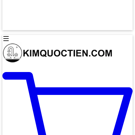
Lò Nướng Âm Tủ
Lò Nướng Bosch
Lò Nướng Độc lập
Lò Nướng Hafele
Thiết Bị Vệ Sinh
Máy Hút Mùi
Thiết Bị Vệ Sinh INAX
Máy Hút Khử Mùi Classic
Thiết Bị Vệ Sinh TOTO
Máy Hút Khử Mùi Đảo
Thiết Bị Vệ Sinh Cotto
Máy Hút Mùi Áp Tường
Thiết Bị Vệ Sinh CAESAR
Máy Hút Mùi Âm Trần
Thiết Bị Vệ Sinh American Standard
Máy Rửa Chén Bát
Thiết Bị Vệ Sinh BELLO
Máy Rửa Chén Âm Toàn Phần
Thiết Bị Vệ Sinh VIGLACERA
Máy Rửa Chén Bát 12 Bộ
Thiết Bị Vệ Sinh THIÊN THANH
Máy Rửa Chén Bát Bán Âm
Thiết Bị Bếp