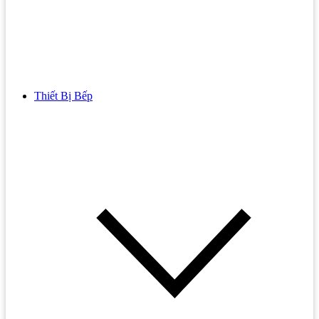
Thiết Bị Bếp
Bồn Cầu
Bồn cầu TOTO
Bồn cầu INAX
Bồn Cầu Thông Minh
Bồn Cầu 1 Khối
Bồn Cầu 2 Khối
Bồn Cầu Trẻ Em
Bồn cầu AMERICAN STANDARD
Bồn cầu CAESAR
Bồn Cầu COTTO