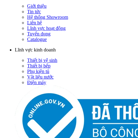
Giới thiệu
Tin tức
Hệ thống Showroom
Liên hệ
Lĩnh vực hoạt động
Tuyển dụng
Catalogue
Lĩnh vực kinh doanh
Thiết bị vệ sinh
Thiết bị bếp
Phụ kiện tủ
Vật liệu nước
Điện máy