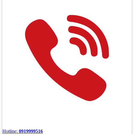
Hotline:
0919999516