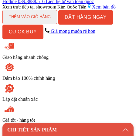
Treo
Hotline
089.8888.516
Liên hệ tư vấn toàn quốc
Giấy
Xem trực tiếp tại showroom
Xem bản đồ
Kim Quốc Tiến
Kanly
ĐẶT HÀNG NGAY
GCK03B
THÊM VÀO GIỎ HÀNG
số
lượng
Giá mong muốn rẻ hơn
QUICK BUY
Giao hàng nhanh chóng
Đảm bảo 100% chính hãng
Lắp đặt chuẩn xác
Giá tốt - hàng tốt
CHI TIẾT SẢN PHẨM