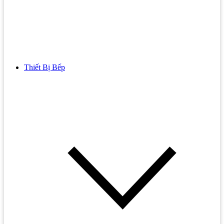
Thiết Bị Bếp
Bồn Cầu
Bồn cầu TOTO
Bồn cầu INAX
Bồn Cầu Thông Minh
Bồn Cầu 1 Khối
Bồn Cầu 2 Khối
Bồn Cầu Trẻ Em
Bồn cầu AMERICAN STANDARD
Bồn cầu CAESAR
Bồn Cầu COTTO