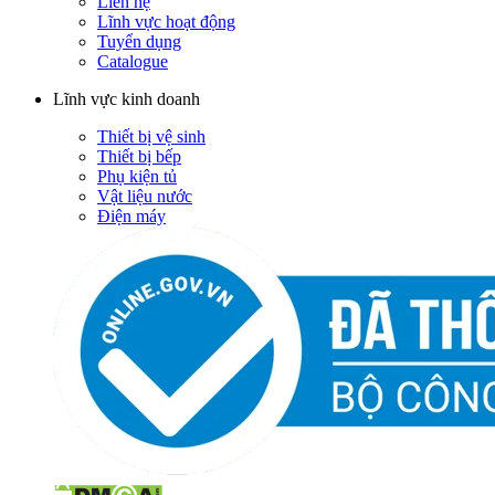
Liên hệ
Lĩnh vực hoạt động
Tuyển dụng
Catalogue
Lĩnh vực kinh doanh
Thiết bị vệ sinh
Thiết bị bếp
Phụ kiện tủ
Vật liệu nước
Điện máy