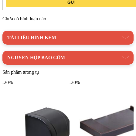
GỬI
Chưa có bình luận nào
TÀI LIỆU ĐÍNH KÈM
NGUYÊN HỘP BAO GỒM
Sản phẩm tương tự
-20%
-20%
Móc Treo Giấy Kanly GCK03B