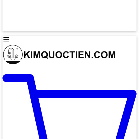
Lò Nướng Âm Tủ
Lò Nướng Bosch
Lò Nướng Độc lập
Lò Nướng Hafele
Thiết Bị Vệ Sinh
Máy Hút Mùi
Thiết Bị Vệ Sinh INAX
Máy Hút Khử Mùi Classic
Thiết Bị Vệ Sinh TOTO
Máy Hút Khử Mùi Đảo
Thiết Bị Vệ Sinh Cotto
Máy Hút Mùi Áp Tường
Thiết Bị Vệ Sinh CAESAR
Máy Hút Mùi Âm Trần
Thiết Bị Vệ Sinh American Standard
Máy Rửa Chén Bát
Thiết Bị Vệ Sinh BELLO
Máy Rửa Chén Âm Toàn Phần
Thiết Bị Vệ Sinh VIGLACERA
Máy Rửa Chén Bát 12 Bộ
Thiết Bị Vệ Sinh THIÊN THANH
Máy Rửa Chén Bát Bán Âm
Thiết Bị Bếp