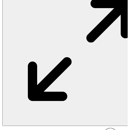
Vật Liệu Nước
Thiết Bị Nước STIEBEL ELTRON
Thiết Bị Nước ARISTON
Thiết Bị Nước TÂN Á ĐẠI THÀNH