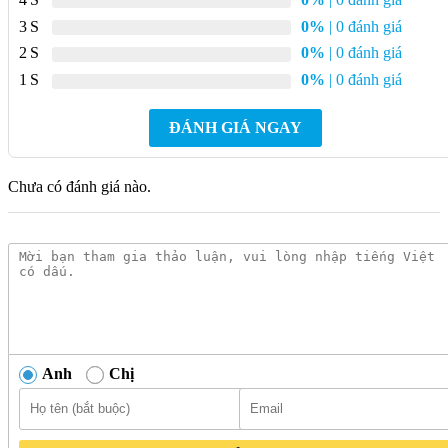
3
0%
| 0 đánh giá
2
0%
| 0 đánh giá
1
0%
| 0 đánh giá
ĐÁNH GIÁ NGAY
Chưa có đánh giá nào.
Móc Treo Giấy Kanly GCK03B
Phần giá treo được tạo hình gấp khúc, hỗ trợ giữ cuộn giấy
chắc chắn trong quá trình sử dụng. Kiểu thiết kế này đồng thời
tạo điểm nhấn riêng cho tổng thể sản phẩm theo hướng cổ điển
Anh
Chị
và khác biệt hơn so với các mẫu treo giấy dạng thanh thẳng
thông thường.