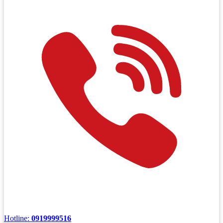
Hotline:
0919999516