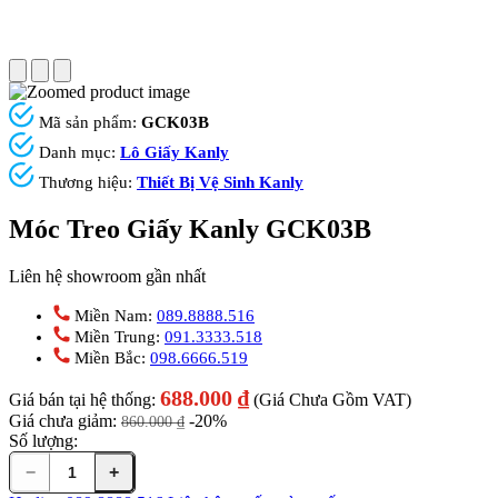
Mã sản phẩm:
GCK03B
Danh mục:
Lô Giấy Kanly
Thương hiệu:
Thiết Bị Vệ Sinh Kanly
Móc Treo Giấy Kanly GCK03B
Liên hệ showroom gần nhất
Miền Nam:
089.8888.516
Miền Trung:
091.3333.518
Miền Bắc:
098.6666.519
688.000
₫
Giá bán tại hệ thống:
(Giá Chưa Gồm VAT)
Giá chưa giảm:
-20%
860.000
₫
Số lượng:
−
+
Móc