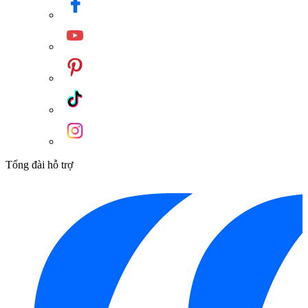
thực tế.
Danh mục:
Thiết Bị Vệ Sinh
/
Phụ Kiện Nhà Tắm
/
Phụ Kiện
Nhà Tắm Kanly
/
Lô Giấy Kanly
Thương hiệu:
Thiết Bị Vệ Sinh Kanly
Tổng đài hỗ trợ