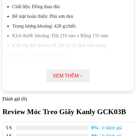
Chất liệu: Đồng thau đúc
Bề mặt hoàn thiện: Phủ sơn đen
Trọng lượng khoảng: 428 g/chiếc
Kích thước khoảng: Dài 210 mm x Rộng 155 mm
Kiểu lắp đặt: Khoan lỗ, bắt vít cố định trên tường
Phong cách thiết kế: Cổ điển
Vị trí sử dụng: Nhà tắm, phòng vệ sinh
XEM THÊM
Tính năng nổi bật Móc Treo Giấy Vệ Sinh
GCK03B
Đánh giá (0)
Móc treo giấy GCK03B được thiết kế để giữ cuộn giấy vệ sinh
ổn định tại khu vực sử dụng, giúp thao tác lấy giấy nhanh hơn
Review Móc Treo Giấy Kanly GCK03B
và hạn chế tình trạng giấy đặt rời gây mất vệ sinh trong phòng
tắm.
5
0%
| 0 đánh giá
4
0%
| 0 đánh giá