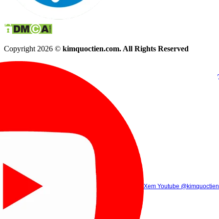
Copyright 2026 ©
kimquoctien.com. All Rights Reserved
Chat Facebook
Chat Zalo
(8h00 - 21h30)
(8h00 - 21h3
Xem Tik Tok
Xem Youtube
Gọi điện
@kimquoctienoffi
(8h00 - 21h30)
@kimquoctien