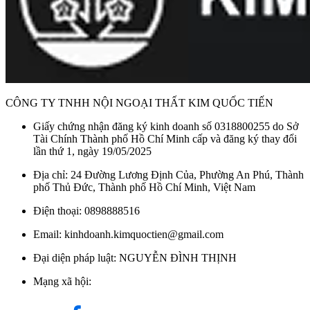
CÔNG TY TNHH NỘI NGOẠI THẤT KIM QUỐC TIẾN
Giấy chứng nhận đăng ký kinh doanh số 0318800255 do Sở
Tài Chính Thành phố Hồ Chí Minh cấp và đăng ký thay đổi
lần thứ 1, ngày 19/05/2025
Móc Treo Giấy Kanly GCK03B
Địa chỉ: 24 Đường Lương Định Của, Phường An Phú, Thành
Chất liệu đồng thau đúc giúp móc treo có độ cứng chắc phù
phố Thủ Đức, Thành phố Hồ Chí Minh, Việt Nam
hợp với nhu cầu sử dụng lâu dài. Bề mặt phủ sơn đen kết hợp
Điện thoại: 0898888516
ánh kim loại đỏ tạo hiệu ứng màu trầm, phù hợp với không
gian nội thất mang phong cách mộc mạc, cổ kính hoặc sử dụng
Email: kinhdoanh.kimquoctien@gmail.com
tông nâu ấm làm chủ đạo.
Đại diện pháp luật: NGUYỄN ĐÌNH THỊNH
Với kích thước khoảng 210 x 155 mm cùng trọng lượng
Mạng xã hội:
khoảng 428 g, sản phẩm có thể lắp đặt tại nhiều vị trí khác
nhau trong phòng tắm mà không chiếm nhiều diện tích sử dụng