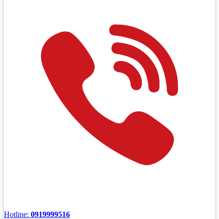
Hotline:
0919999516