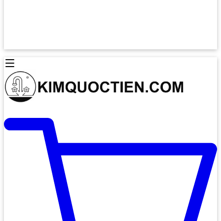
Lò Nướng Âm Tủ
Lò Nướng Bosch
Lò Nướng Độc lập
Lò Nướng Hafele
Thiết Bị Vệ Sinh
Máy Hút Mùi
Thiết Bị Vệ Sinh INAX
Máy Hút Khử Mùi Classic
Thiết Bị Vệ Sinh TOTO
Máy Hút Khử Mùi Đảo
Thiết Bị Vệ Sinh Cotto
Máy Hút Mùi Áp Tường
Thiết Bị Vệ Sinh CAESAR
Máy Hút Mùi Âm Trần
Thiết Bị Vệ Sinh American Standard
Máy Rửa Chén Bát
Thiết Bị Vệ Sinh BELLO
Máy Rửa Chén Âm Toàn Phần
Thiết Bị Vệ Sinh VIGLACERA
Máy Rửa Chén Bát 12 Bộ
Thiết Bị Vệ Sinh THIÊN THANH
Máy Rửa Chén Bát Bán Âm
Thiết Bị Bếp