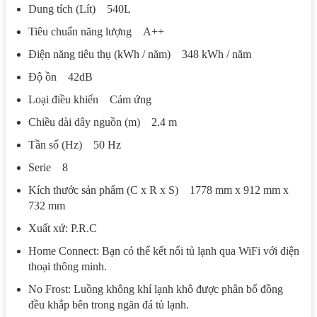
Dung tích (Lít) 540L
Tiêu chuẩn năng lượng A++
Điện năng tiêu thụ (kWh / năm) 348 kWh / năm
Độ ồn 42dB
Loại điều khiển Cảm ứng
Chiều dài dây nguồn (m) 2.4 m
Tần số (Hz) 50 Hz
Serie 8
Kích thước sản phẩm (C x R x S) 1778 mm x 912 mm x
732 mm
Xuất xứ: P.R.C
Home Connect: Bạn có thể kết nối tủ lạnh qua WiFi với điện
thoại thông minh.
No Frost: Luồng không khí lạnh khô được phân bổ đồng
đều khắp bên trong ngăn đá tủ lạnh.