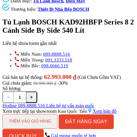
Danh mục:
Tủ Lạnh Bosch
,
Điện Máy
Thương hiệu:
Thiết Bị Nhà Bếp BOSCH
Tủ Lạnh BOSCH KAD92HBFP Series 8 2
Cánh Side By Side 540 Lít
Liên hệ showroom gần nhất
Miền Nam:
089.8888.516
Miền Trung:
091.3333.518
Miền Bắc:
098.6666.519
62.993.000
₫
Giá bán tại hệ thống:
(Giá Chưa Gồm VAT)
Giá chưa giảm:
-30%
89.990.000
₫
Số lượng:
−
+
Tủ
Lạnh
Hotline
089.8888.516
Liên hệ tư vấn toàn quốc
BOSCH
Xem trực tiếp tại showroom
Xem bản đồ
Kim Quốc Tiến
KAD92HBFP
ĐẶT HÀNG NGAY
Series
THÊM VÀO GIỎ HÀNG
8
2
Giá mong muốn rẻ hơn
QUICK BUY