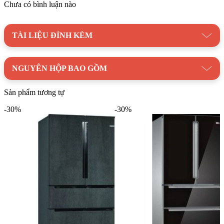
Chưa có bình luận nào
TÀI LIỆU ĐÍNH KÈM
NGUYÊN HỘP BAO GỒM
Sản phẩm tương tự
-30%
-30%