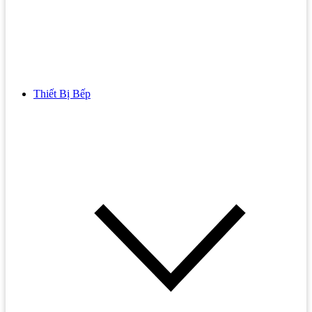
Thiết Bị Bếp
Bồn Cầu
Bồn cầu TOTO
Bồn cầu INAX
Bồn Cầu Thông Minh
Bồn Cầu 1 Khối
Bồn Cầu 2 Khối
Bồn Cầu Trẻ Em
Bồn cầu AMERICAN STANDARD
Bồn cầu CAESAR
Bồn Cầu COTTO