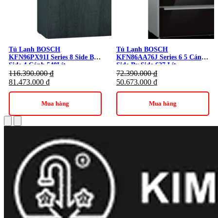
Tủ Lạnh BOSCH
Tủ Lạnh BOSCH
KFN96PX91I Series 8 Side By
KFN86AA76J Series 6 5 Cánh
Side 4 Cánh 540Lít
Side By Side 627 Lít
116.390.000
₫
72.390.000
₫
81.473.000
₫
50.673.000
₫
Mua hàng
Mua hàng