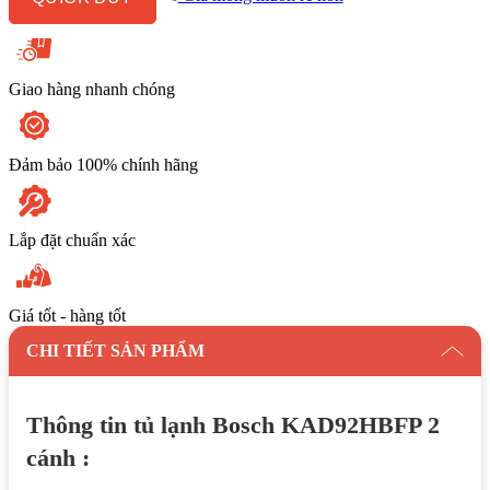
Cánh
Side
By
Side
540
Giao hàng nhanh chóng
Lít
số
lượng
Đảm bảo 100% chính hãng
Lắp đặt chuẩn xác
Giá tốt - hàng tốt
CHI TIẾT SẢN PHẨM
Thông tin tủ lạnh Bosch KAD92HBFP 2
cánh :