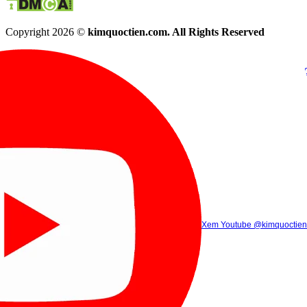
Copyright 2026 ©
kimquoctien.com. All Rights Reserved
Chat Facebook
Chat Zalo
(8h00 - 21h30)
(8h00 - 21h3
Xem Tik Tok
Xem Youtube
Gọi điện
@kimquoctienoffi
(8h00 - 21h30)
@kimquoctien