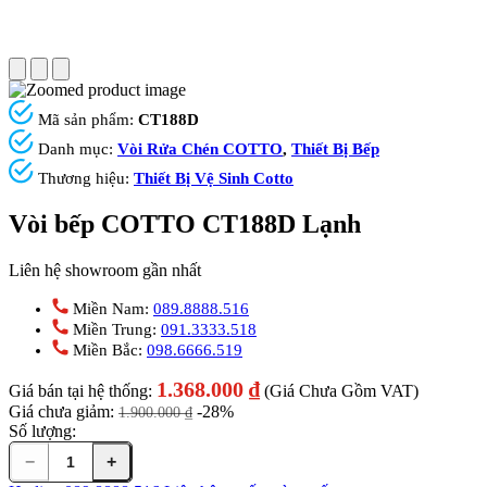
Mã sản phẩm:
CT188D
Danh mục:
Vòi Rửa Chén COTTO
,
Thiết Bị Bếp
Thương hiệu:
Thiết Bị Vệ Sinh Cotto
Vòi bếp COTTO CT188D Lạnh
Liên hệ showroom gần nhất
Miền Nam:
089.8888.516
Miền Trung:
091.3333.518
Miền Bắc:
098.6666.519
1.368.000
₫
Giá bán tại hệ thống:
(Giá Chưa Gồm VAT)
Giá chưa giảm:
-28%
1.900.000
₫
Số lượng:
−
+
Vòi