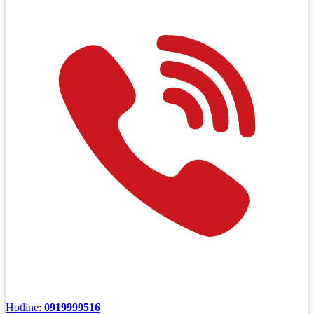
Hotline:
0919999516