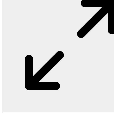
Vật Liệu Nước
Thiết Bị Nước STIEBEL ELTRON
Thiết Bị Nước ARISTON
Thiết Bị Nước TÂN Á ĐẠI THÀNH