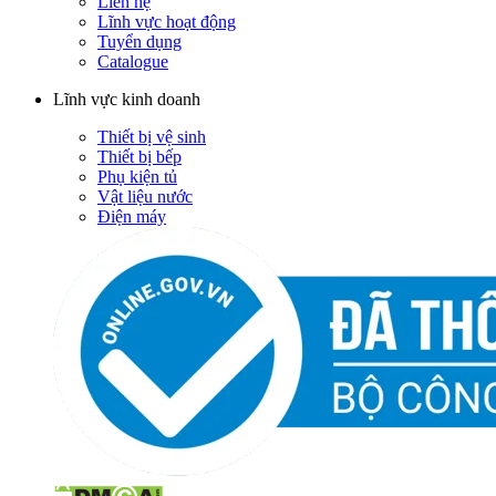
Liên hệ
Lĩnh vực hoạt động
Tuyển dụng
Catalogue
Lĩnh vực kinh doanh
Thiết bị vệ sinh
Thiết bị bếp
Phụ kiện tủ
Vật liệu nước
Điện máy