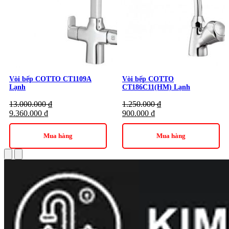
Vòi bếp COTTO CT1109A
Vòi bếp COTTO
Lạnh
CT186C11(HM) Lạnh
13.000.000
₫
1.250.000
₫
9.360.000
₫
900.000
₫
Mua hàng
Mua hàng