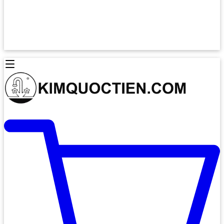
Lò Nướng Âm Tủ
Lò Nướng Bosch
Lò Nướng Độc lập
Lò Nướng Hafele
Thiết Bị Vệ Sinh
Máy Hút Mùi
Thiết Bị Vệ Sinh INAX
Máy Hút Khử Mùi Classic
Thiết Bị Vệ Sinh TOTO
Máy Hút Khử Mùi Đảo
Thiết Bị Vệ Sinh Cotto
Máy Hút Mùi Áp Tường
Thiết Bị Vệ Sinh CAESAR
Máy Hút Mùi Âm Trần
Thiết Bị Vệ Sinh American Standard
Máy Rửa Chén Bát
Thiết Bị Vệ Sinh BELLO
Máy Rửa Chén Âm Toàn Phần
Thiết Bị Vệ Sinh VIGLACERA
Máy Rửa Chén Bát 12 Bộ
Thiết Bị Vệ Sinh THIÊN THANH
Máy Rửa Chén Bát Bán Âm
Thiết Bị Bếp