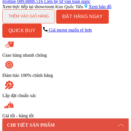
bếp
Hotline
089.8888.516
Liên hệ tư vấn toàn quốc
COTTO
Xem trực tiếp tại showroom
Xem bản đồ
Kim Quốc Tiến
CT188D
ĐẶT HÀNG NGAY
Lạnh
THÊM VÀO GIỎ HÀNG
số
lượng
Giá mong muốn rẻ hơn
QUICK BUY
Giao hàng nhanh chóng
Đảm bảo 100% chính hãng
Lắp đặt chuẩn xác
Giá tốt - hàng tốt
CHI TIẾT SẢN PHẨM