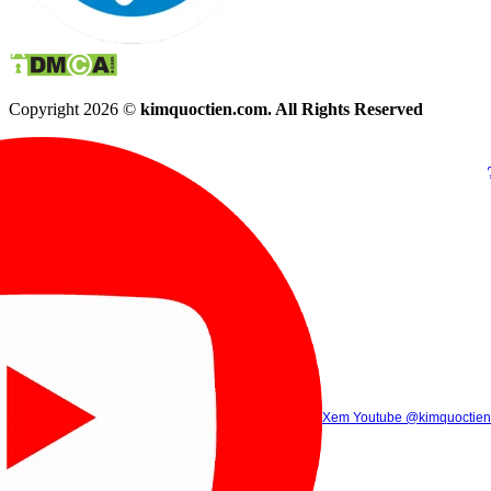
Copyright 2026 ©
kimquoctien.com. All Rights Reserved
Chat Facebook
Chat Zalo
(8h00 - 21h30)
(8h00 - 21h3
Xem Tik Tok
Xem Youtube
Gọi điện
@kimquoctienoffi
(8h00 - 21h30)
@kimquoctien