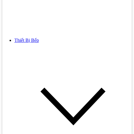
Thiết Bị Bếp
Bồn Cầu
Bồn cầu TOTO
Bồn cầu INAX
Bồn Cầu Thông Minh
Bồn Cầu 1 Khối
Bồn Cầu 2 Khối
Bồn Cầu Trẻ Em
Bồn cầu AMERICAN STANDARD
Bồn cầu CAESAR
Bồn Cầu COTTO