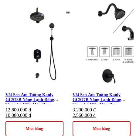
Vòi Sen Âm Tường Kanly
Vòi Sen Âm Tường Kanly
GCS78B Nóng Lạnh Đồng
GCS77B Nóng Lạnh Đồng
Thau Cổ Điển Màu Đen
Thau Cổ Điển Màu Đen
12.600.000
₫
3.200.000
₫
10.080.000
₫
2.560.000
₫
Mua hàng
Mua hàng