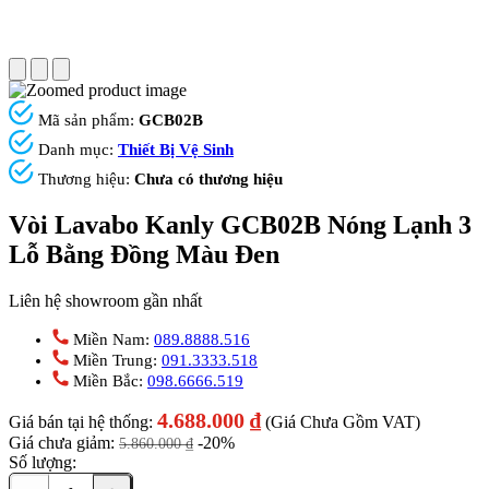
Mã sản phẩm:
GCB02B
Danh mục:
Thiết Bị Vệ Sinh
Thương hiệu:
Chưa có thương hiệu
Vòi Lavabo Kanly GCB02B Nóng Lạnh 3
Lỗ Bằng Đồng Màu Đen
Liên hệ showroom gần nhất
Miền Nam:
089.8888.516
Miền Trung:
091.3333.518
Miền Bắc:
098.6666.519
4.688.000
₫
Giá bán tại hệ thống:
(Giá Chưa Gồm VAT)
Giá chưa giảm:
-20%
5.860.000
₫
Số lượng: