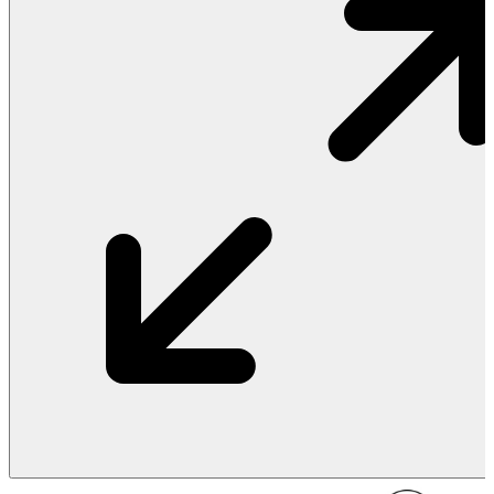
Vật Liệu Nước
Thiết Bị Nước STIEBEL ELTRON
Thiết Bị Nước ARISTON
Thiết Bị Nước TÂN Á ĐẠI THÀNH