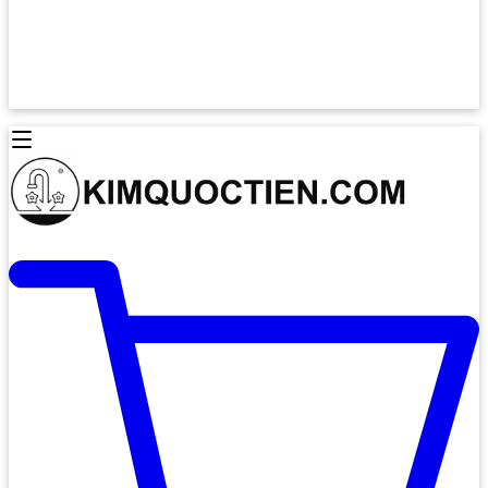
Lò Nướng Âm Tủ
Lò Nướng Bosch
Lò Nướng Độc lập
Lò Nướng Hafele
Thiết Bị Vệ Sinh
Máy Hút Mùi
Thiết Bị Vệ Sinh INAX
Máy Hút Khử Mùi Classic
Thiết Bị Vệ Sinh TOTO
Máy Hút Khử Mùi Đảo
Thiết Bị Vệ Sinh Cotto
Máy Hút Mùi Áp Tường
Thiết Bị Vệ Sinh CAESAR
Máy Hút Mùi Âm Trần
Thiết Bị Vệ Sinh American Standard
Máy Rửa Chén Bát
Thiết Bị Vệ Sinh BELLO
Máy Rửa Chén Âm Toàn Phần
Thiết Bị Vệ Sinh VIGLACERA
Máy Rửa Chén Bát 12 Bộ
Thiết Bị Vệ Sinh THIÊN THANH
Máy Rửa Chén Bát Bán Âm
Thiết Bị Bếp