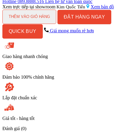
Lavabo
Hotline
089.8888.516
Liên hệ tư vấn toàn quốc
Kanly
Xem trực tiếp tại showroom
Xem bản đồ
Kim Quốc Tiến
GCV03B
ĐẶT HÀNG NGAY
Nóng
THÊM VÀO GIỎ HÀNG
Lạnh
số
Giá mong muốn rẻ hơn
QUICK BUY
lượng
Giao hàng nhanh chóng
Đảm bảo 100% chính hãng
Lắp đặt chuẩn xác
Giá tốt - hàng tốt
Đánh giá (0)