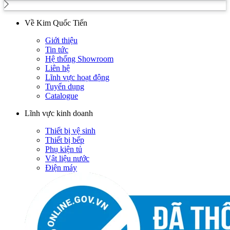
Về Kim Quốc Tiến
Giới thiệu
Tin tức
Hệ thống Showroom
Liên hệ
Lĩnh vực hoạt động
Tuyển dụng
Catalogue
Lĩnh vực kinh doanh
Thiết bị vệ sinh
Thiết bị bếp
Phụ kiện tủ
Vật liệu nước
Điện máy