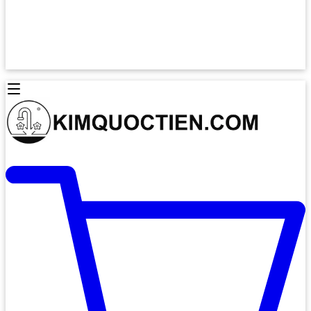
Lò Nướng Âm Tủ
Lò Nướng Bosch
Lò Nướng Độc lập
Lò Nướng Hafele
Thiết Bị Vệ Sinh
Máy Hút Mùi
Thiết Bị Vệ Sinh INAX
Máy Hút Khử Mùi Classic
Thiết Bị Vệ Sinh TOTO
Máy Hút Khử Mùi Đảo
Thiết Bị Vệ Sinh Cotto
Máy Hút Mùi Áp Tường
Thiết Bị Vệ Sinh CAESAR
Máy Hút Mùi Âm Trần
Thiết Bị Vệ Sinh American Standard
Máy Rửa Chén Bát
Thiết Bị Vệ Sinh BELLO
Máy Rửa Chén Âm Toàn Phần
Thiết Bị Vệ Sinh VIGLACERA
Máy Rửa Chén Bát 12 Bộ
Thiết Bị Vệ Sinh THIÊN THANH
Máy Rửa Chén Bát Bán Âm
Thiết Bị Bếp