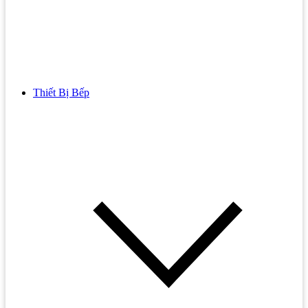
Thiết Bị Bếp
Bồn Cầu
Bồn cầu TOTO
Bồn cầu INAX
Bồn Cầu Thông Minh
Bồn Cầu 1 Khối
Bồn Cầu 2 Khối
Bồn Cầu Trẻ Em
Bồn cầu AMERICAN STANDARD
Bồn cầu CAESAR
Bồn Cầu COTTO