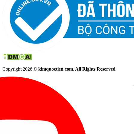
Copyright 2026 ©
kimquoctien.com. All Rights Reserved
Chat Facebook
Chat Zalo
(8h00 - 21h30)
(8h00 - 21h3