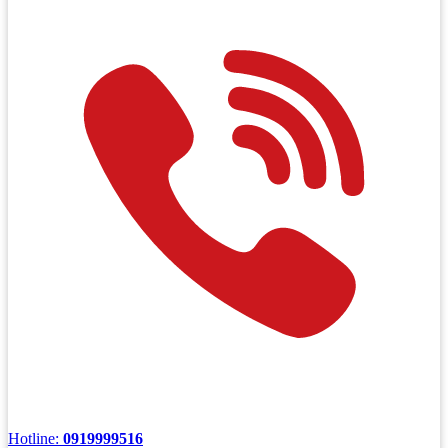
Hotline:
0919999516