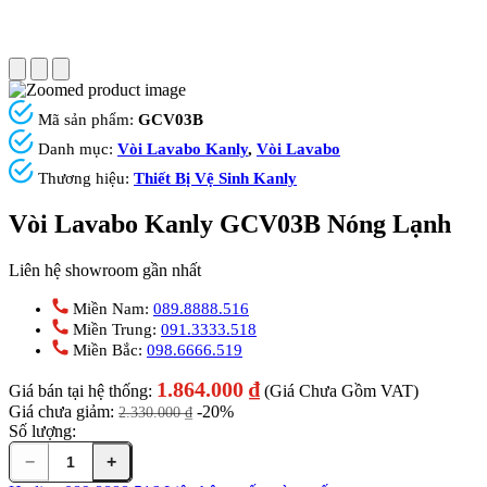
Mã sản phẩm:
GCV03B
Danh mục:
Vòi Lavabo Kanly
,
Vòi Lavabo
Thương hiệu:
Thiết Bị Vệ Sinh Kanly
Vòi Lavabo Kanly GCV03B Nóng Lạnh
Liên hệ showroom gần nhất
Miền Nam:
089.8888.516
Miền Trung:
091.3333.518
Miền Bắc:
098.6666.519
1.864.000
₫
Giá bán tại hệ thống:
(Giá Chưa Gồm VAT)
Giá chưa giảm:
-20%
2.330.000
₫
Số lượng:
−
+
Vòi