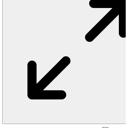
Vật Liệu Nước
Thiết Bị Nước STIEBEL ELTRON
Thiết Bị Nước ARISTON
Thiết Bị Nước TÂN Á ĐẠI THÀNH