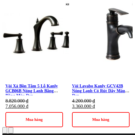
Vòi Xả Bồn Tắm 5 Lỗ Kanly
Vòi Lavabo Kanly GCV42B
GCB06B Nóng Lạnh Bằng
Nóng Lạnh Có Rút Dây Màu
Đồng Màu Đen
Đen
8.820.000
₫
4.200.000
₫
7.056.000
₫
3.360.000
₫
Mua hàng
Mua hàng