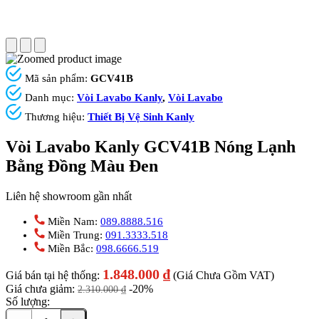
Mã sản phẩm:
GCV41B
Danh mục:
Vòi Lavabo Kanly
,
Vòi Lavabo
Thương hiệu:
Thiết Bị Vệ Sinh Kanly
Vòi Lavabo Kanly GCV41B Nóng Lạnh
Bằng Đồng Màu Đen
Liên hệ showroom gần nhất
Miền Nam:
089.8888.516
Miền Trung:
091.3333.518
Miền Bắc:
098.6666.519
1.848.000
₫
Giá bán tại hệ thống:
(Giá Chưa Gồm VAT)
Giá chưa giảm:
-20%
2.310.000
₫
Số lượng: