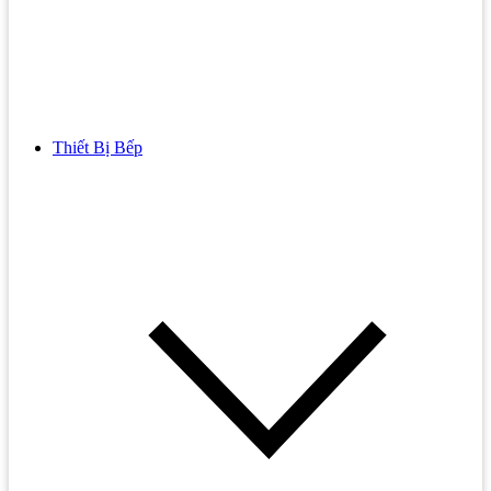
Thiết Bị Bếp
Bồn Cầu
Bồn cầu TOTO
Bồn cầu INAX
Bồn Cầu Thông Minh
Bồn Cầu 1 Khối
Bồn Cầu 2 Khối
Bồn Cầu Trẻ Em
Bồn cầu AMERICAN STANDARD
Bồn cầu CAESAR
Bồn Cầu COTTO