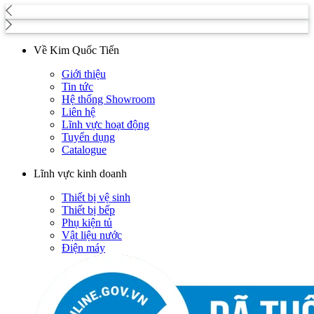
Về Kim Quốc Tiến
Giới thiệu
Tin tức
Hệ thống Showroom
Liên hệ
Lĩnh vực hoạt động
Tuyển dụng
Catalogue
Lĩnh vực kinh doanh
Thiết bị vệ sinh
Thiết bị bếp
Phụ kiện tủ
Vật liệu nước
Điện máy