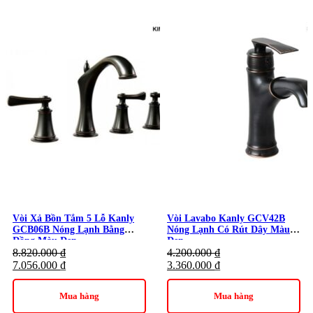
Vòi Xả Bồn Tắm 5 Lỗ Kanly
Vòi Lavabo Kanly GCV42B
GCB06B Nóng Lạnh Bằng
Nóng Lạnh Có Rút Dây Màu
Đồng Màu Đen
Đen
8.820.000
₫
4.200.000
₫
7.056.000
₫
3.360.000
₫
Mua hàng
Mua hàng