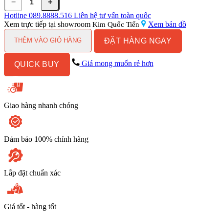
−
+
Vòi
Lavabo
Hotline
089.8888.516
Liên hệ tư vấn toàn quốc
Kanly
Xem trực tiếp tại showroom
Xem bản đồ
Kim Quốc Tiến
GCV41B
ĐẶT HÀNG NGAY
Nóng
THÊM VÀO GIỎ HÀNG
Lạnh
Bằng
Giá mong muốn rẻ hơn
QUICK BUY
Đồng
Màu
Đen
số
lượng
Giao hàng nhanh chóng
Đảm bảo 100% chính hãng
Lắp đặt chuẩn xác
Giá tốt - hàng tốt