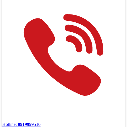
Hotline:
0919999516