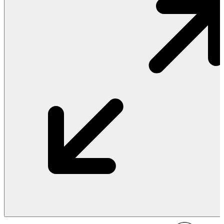
Vật Liệu Nước
Thiết Bị Nước STIEBEL ELTRON
Thiết Bị Nước ARISTON
Thiết Bị Nước TÂN Á ĐẠI THÀNH