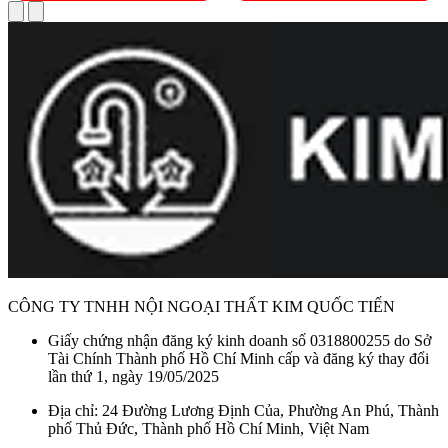
CÔNG TY TNHH NỘI NGOẠI THẤT KIM QUỐC TIẾN
Giấy chứng nhận đăng ký kinh doanh số 0318800255 do Sở
Tài Chính Thành phố Hồ Chí Minh cấp và đăng ký thay đổi
lần thứ 1, ngày 19/05/2025
Địa chỉ: 24 Đường Lương Định Của, Phường An Phú, Thành
phố Thủ Đức, Thành phố Hồ Chí Minh, Việt Nam