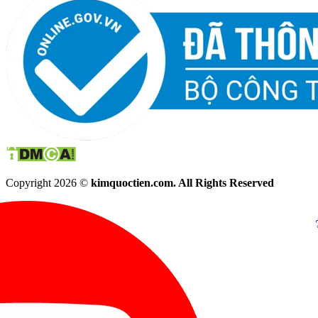
Copyright 2026 ©
kimquoctien.com. All Rights Reserved
Chat Facebook
Chat Zalo
(8h00 - 21h30)
(8h00 - 21h3