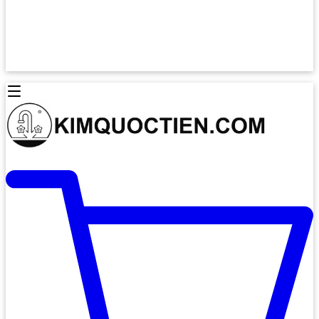
Lò Nướng Âm Tủ
Lò Nướng Bosch
Lò Nướng Độc lập
Lò Nướng Hafele
Thiết Bị Vệ Sinh
Máy Hút Mùi
Thiết Bị Vệ Sinh INAX
Máy Hút Khử Mùi Classic
Thiết Bị Vệ Sinh TOTO
Máy Hút Khử Mùi Đảo
Thiết Bị Vệ Sinh Cotto
Máy Hút Mùi Áp Tường
Thiết Bị Vệ Sinh CAESAR
Máy Hút Mùi Âm Trần
Thiết Bị Vệ Sinh American Standard
Máy Rửa Chén Bát
Thiết Bị Vệ Sinh BELLO
Máy Rửa Chén Âm Toàn Phần
Thiết Bị Vệ Sinh VIGLACERA
Máy Rửa Chén Bát 12 Bộ
Thiết Bị Vệ Sinh THIÊN THANH
Máy Rửa Chén Bát Bán Âm
Thiết Bị Bếp