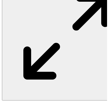
Vật Liệu Nước
Thiết Bị Nước STIEBEL ELTRON
Thiết Bị Nước ARISTON
Thiết Bị Nước TÂN Á ĐẠI THÀNH