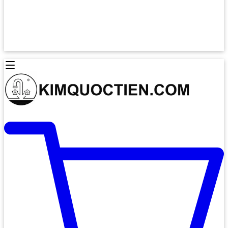
Lò Nướng Âm Tủ
Lò Nướng Bosch
Lò Nướng Độc lập
Lò Nướng Hafele
Thiết Bị Vệ Sinh
Máy Hút Mùi
Thiết Bị Vệ Sinh INAX
Máy Hút Khử Mùi Classic
Thiết Bị Vệ Sinh TOTO
Máy Hút Khử Mùi Đảo
Thiết Bị Vệ Sinh Cotto
Máy Hút Mùi Áp Tường
Thiết Bị Vệ Sinh CAESAR
Máy Hút Mùi Âm Trần
Thiết Bị Vệ Sinh American Standard
Máy Rửa Chén Bát
Thiết Bị Vệ Sinh BELLO
Máy Rửa Chén Âm Toàn Phần
Thiết Bị Vệ Sinh VIGLACERA
Máy Rửa Chén Bát 12 Bộ
Thiết Bị Vệ Sinh THIÊN THANH
Máy Rửa Chén Bát Bán Âm
Thiết Bị Bếp