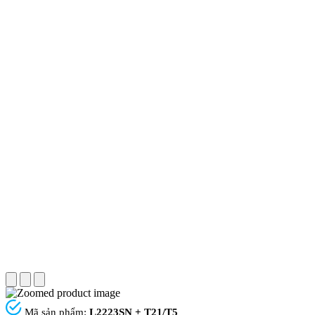
Mã sản phẩm:
L2223SN + T21/T5