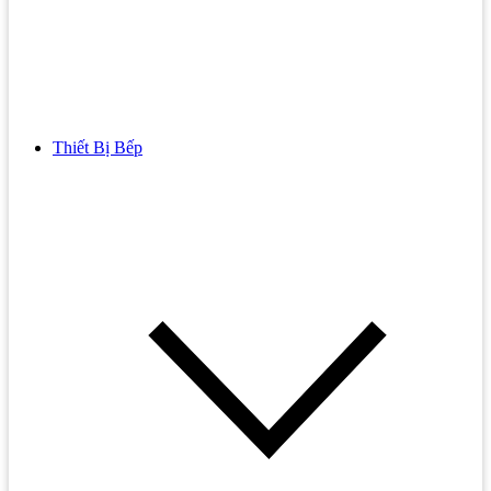
Thiết Bị Bếp
Bồn Cầu
Bồn cầu TOTO
Bồn cầu INAX
Bồn Cầu Thông Minh
Bồn Cầu 1 Khối
Bồn Cầu 2 Khối
Bồn Cầu Trẻ Em
Bồn cầu AMERICAN STANDARD
Bồn cầu CAESAR
Bồn Cầu COTTO