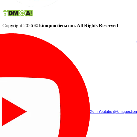
Copyright 2026 ©
kimquoctien.com. All Rights Reserved
Chat Facebook
Chat Zalo
(8h00 - 21h30)
(8h00 - 21h3
Xem Tik Tok
Xem Youtube
Gọi điện
@kimquoctienoffi
(8h00 - 21h30)
@kimquoctien