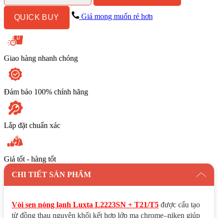
L2223SN
+
Giá mong muốn rẻ hơn
QUICK BUY
T21/T5
số
lượng
Giao hàng nhanh chóng
Đảm bảo 100% chính hãng
Lắp đặt chuẩn xác
Giá tốt - hàng tốt
CHI TIẾT SẢN PHẨM
Vòi sen nóng lạnh Luxta L2223SN + T21/T5
được cấu tạo
từ đồng thau nguyên khối kết hợp lớp mạ chrome–niken giúp