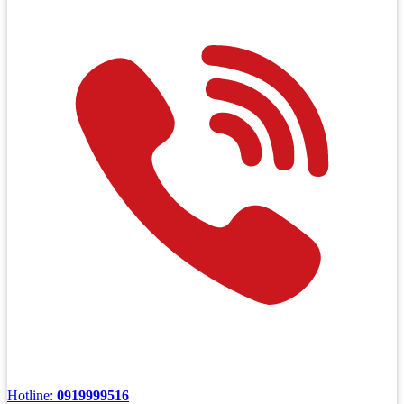
Hotline:
0919999516