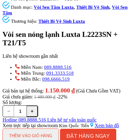
Danh mục:
Vòi Sen Tắm Luxta
,
Thiết Bị Vệ Sinh
,
Vòi Sen
Tắm
Thương hiệu:
Thiết Bị Vệ Sinh Luxta
Vòi sen nóng lạnh Luxta L2223SN +
T21/T5
Liên hệ showroom gần nhất
Miền Nam:
089.8888.516
Miền Trung:
091.3333.518
Miền Bắc:
098.6666.519
1.150.000
₫
Giá bán tại hệ thống:
(Giá Chưa Gồm VAT)
Giá chưa giảm:
-22%
1.480.000
₫
Số lượng:
−
+
Vòi
sen
Hotline
089.8888.516
Liên hệ tư vấn toàn quốc
nóng
Xem trực tiếp tại showroom
Xem bản đồ
Kim Quốc Tiến
lạnh
ĐẶT HÀNG NGAY
Luxta
THÊM VÀO GIỎ HÀNG