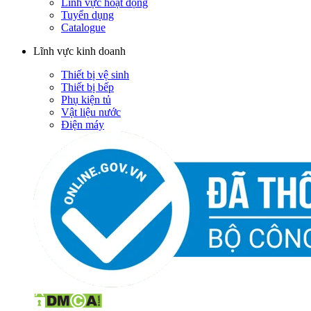
Lĩnh vực hoạt động
Tuyển dụng
Catalogue
Lĩnh vực kinh doanh
Thiết bị vệ sinh
Thiết bị bếp
Phụ kiện tủ
Vật liệu nước
Điện máy