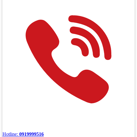
Hotline:
0919999516