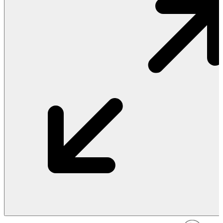
Vật Liệu Nước
Thiết Bị Nước STIEBEL ELTRON
Thiết Bị Nước ARISTON
Thiết Bị Nước TÂN Á ĐẠI THÀNH