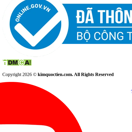
Copyright 2026 ©
kimquoctien.com. All Rights Reserved
Chat Facebook
Chat Zalo
(8h00 - 21h30)
(8h00 - 21h3