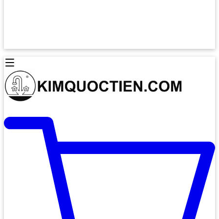
Lò Nướng Âm Tủ
Lò Nướng Bosch
Lò Nướng Độc lập
Lò Nướng Hafele
Thiết Bị Vệ Sinh
Máy Hút Mùi
Thiết Bị Vệ Sinh INAX
Máy Hút Khử Mùi Classic
Thiết Bị Vệ Sinh TOTO
Máy Hút Khử Mùi Đảo
Thiết Bị Vệ Sinh Cotto
Máy Hút Mùi Áp Tường
Thiết Bị Vệ Sinh CAESAR
Máy Hút Mùi Âm Trần
Thiết Bị Vệ Sinh American Standard
Máy Rửa Chén Bát
Thiết Bị Vệ Sinh BELLO
Máy Rửa Chén Âm Toàn Phần
Thiết Bị Vệ Sinh VIGLACERA
Máy Rửa Chén Bát 12 Bộ
Thiết Bị Vệ Sinh THIÊN THANH
Máy Rửa Chén Bát Bán Âm
Thiết Bị Bếp