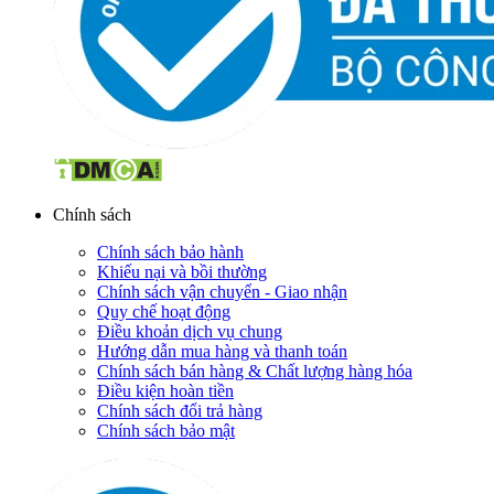
Chính sách
Chính sách bảo hành
Khiếu nại và bồi thường
Chính sách vận chuyển - Giao nhận
Quy chế hoạt động
Điều khoản dịch vụ chung
Hướng dẫn mua hàng và thanh toán
Chính sách bán hàng & Chất lượng hàng hóa
Điều kiện hoàn tiền
Chính sách đổi trả hàng
Chính sách bảo mật