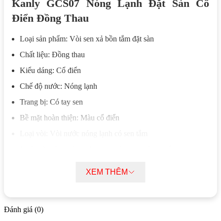
Kanly GCS07 Nóng Lạnh Đặt Sàn Cổ
Điển Đồng Thau
Loại sản phẩm: Vòi sen xả bồn tắm đặt sàn
Chất liệu: Đồng thau
Kiểu dáng: Cổ điển
Chế độ nước: Nóng lạnh
Trang bị: Có tay sen
Bề mặt hoàn thiện: Màu cổ điển
Loại vòi: Vòi nước nóng lạnh có sen tắm
Xuất xứ: Sản xuất tại Trung Quốc theo tiêu chuẩn KanLy®
Đặc điểm nổi bật của Vòi Sen Xả Bồn
XEM THÊM
Tắm Kanly GCS07 Nóng Lạnh Đặt Sàn
Cổ Điển Đồng Thau
Đánh giá (0)