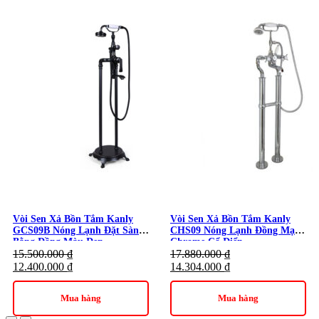
các chi tiết bo tròn nhẹ ở đầu vòi và nút chuyển đổi nguồn
nước. Sự kết hợp này giúp vòi sen xả bồn tắm Kanly GCS07
vừa giữ được nét mộc mạc, vừa đảm bảo tính đồng bộ với
không gian nội thất phong cách cổ điển.
Thương hiệu:
Thiết Bị Vệ Sinh Kanly
Danh mục:
Thiết Bị Vệ Sinh
/
Bộ Vòi Sen Bồn Tắm
/
Sen
Bồn Tắm Kanly
Vòi Sen Xả Bồn Tắm Kanly
Vòi Sen Xả Bồn Tắm Kanly
GCS09B Nóng Lạnh Đặt Sàn
CHS09 Nóng Lạnh Đồng Mạ
Bằng Đồng Màu Đen
Chrome Cổ Điển
15.500.000
₫
17.880.000
₫
12.400.000
₫
14.304.000
₫
Mua hàng
Mua hàng