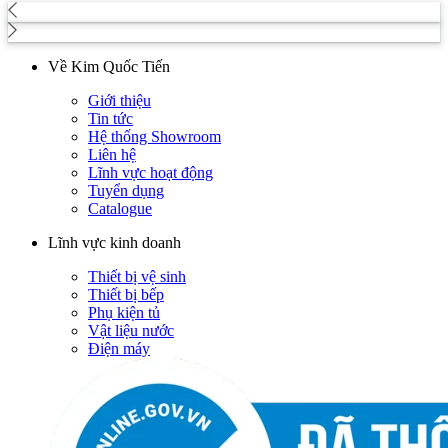
Về Kim Quốc Tiến
Giới thiệu
Tin tức
Hệ thống Showroom
Liên hệ
Lĩnh vực hoạt động
Tuyển dụng
Catalogue
Lĩnh vực kinh doanh
Thiết bị vệ sinh
Thiết bị bếp
Phụ kiện tủ
Vật liệu nước
Điện máy