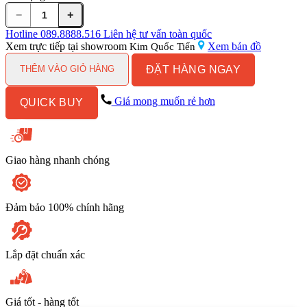
−
+
Vòi
Sen
Hotline
089.8888.516
Liên hệ tư vấn toàn quốc
Xả
Xem trực tiếp tại showroom
Xem bản đồ
Kim Quốc Tiến
Bồn
ĐẶT HÀNG NGAY
Tắm
THÊM VÀO GIỎ HÀNG
Kanly
GCS07
Giá mong muốn rẻ hơn
QUICK BUY
Nóng
Lạnh
Đặt
Sàn
Cổ
Giao hàng nhanh chóng
Điển
Đồng
Thau
số
Đảm bảo 100% chính hãng
lượng
Lắp đặt chuẩn xác
Giá tốt - hàng tốt