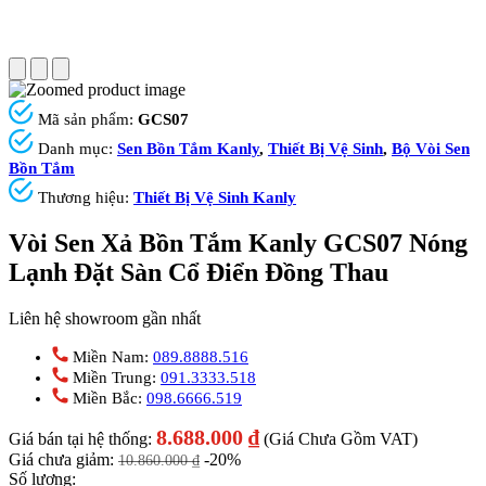
Mã sản phẩm:
GCS07
Danh mục:
Sen Bồn Tắm Kanly
,
Thiết Bị Vệ Sinh
,
Bộ Vòi Sen
Bồn Tắm
Thương hiệu:
Thiết Bị Vệ Sinh Kanly
Vòi Sen Xả Bồn Tắm Kanly GCS07 Nóng
Lạnh Đặt Sàn Cổ Điển Đồng Thau
Liên hệ showroom gần nhất
Miền Nam:
089.8888.516
Miền Trung:
091.3333.518
Miền Bắc:
098.6666.519
8.688.000
₫
Giá bán tại hệ thống:
(Giá Chưa Gồm VAT)
Giá chưa giảm:
-20%
10.860.000
₫
Số lượng: