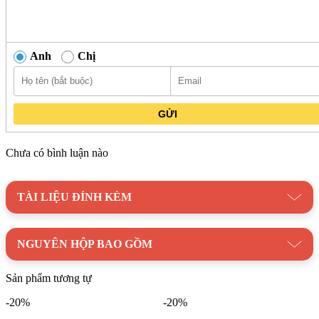
Anh
Chị
GỬI
Chưa có bình luận nào
TÀI LIỆU ĐÍNH KÈM
Vòi xả chính kết hợp tay sen đi kèm giúp mở rộng chức năng
NGUYÊN HỘP BAO GỒM
sử dụng. Vòi xả phục vụ việc cấp nước nhanh vào bồn tắm,
trong khi tay sen hỗ trợ tắm rửa linh hoạt hoặc vệ sinh theo
Sản phẩm tương tự
từng mục đích khác nhau.
-20%
-20%
Bề mặt sản phẩm được xử lý màu vàng rêu giả cổ, kết hợp với