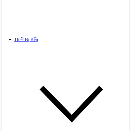
Thiết Bị Bếp
Bồn Cầu
Bồn cầu TOTO
Bồn cầu INAX
Bồn Cầu Thông Minh
Bồn Cầu 1 Khối
Bồn Cầu 2 Khối
Bồn Cầu Trẻ Em
Bồn cầu AMERICAN STANDARD
Bồn cầu CAESAR
Bồn Cầu COTTO