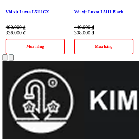
Vòi xịt Luxta L5111CX
Vòi xịt Luxta L5111 Black
480.000
₫
440.000
₫
336.000
₫
308.000
₫
Mua hàng
Mua hàng