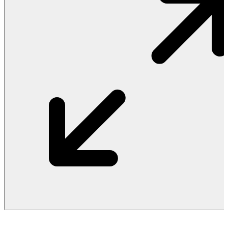
Vật Liệu Nước
Thiết Bị Nước STIEBEL ELTRON
Thiết Bị Nước ARISTON
Thiết Bị Nước TÂN Á ĐẠI THÀNH