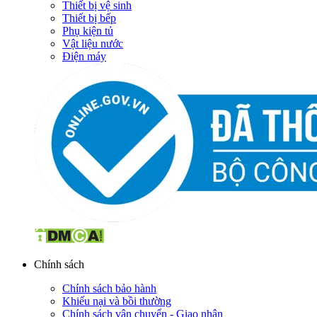
Thiết bị vệ sinh
Thiết bị bếp
Phụ kiện tủ
Vật liệu nước
Điện máy
Chính sách
Chính sách bảo hành
Khiếu nại và bồi thường
Chính sách vận chuyển - Giao nhận