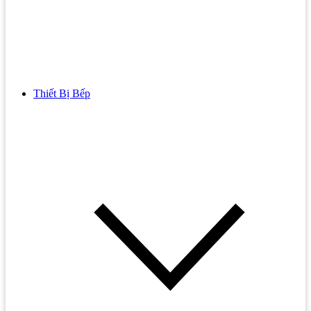
Thiết Bị Bếp
Bồn Cầu
Bồn cầu TOTO
Bồn cầu INAX
Bồn Cầu Thông Minh
Bồn Cầu 1 Khối
Bồn Cầu 2 Khối
Bồn Cầu Trẻ Em
Bồn cầu AMERICAN STANDARD
Bồn cầu CAESAR
Bồn Cầu COTTO