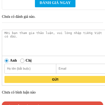
ĐÁNH GIÁ NGAY
người dùng dễ dàng điều chỉnh theo nhu cầu thực tế.
Thiết kế phù hợp với nhiều vị trí lắp đặt trong khu vực vệ
Chưa có đánh giá nào.
sinh, đảm bảo tính tiện dụng trong quá trình sử dụng.
Danh mục:
Thiết Bị Vệ Sinh
/
Bồn Cầu
/
Vòi Xịt
/
Vòi Xịt
Vệ Sinh Luxta
Thương hiệu:
Thiết Bị Vệ Sinh Luxta
Anh
Chị
GỬI
Chưa có bình luận nào