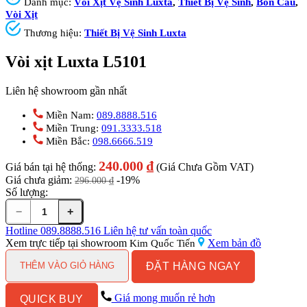
Danh mục:
Vòi Xịt Vệ Sinh Luxta
,
Thiết Bị Vệ Sinh
,
Bồn Cầu
,
Vòi Xịt
Thương hiệu:
Thiết Bị Vệ Sinh Luxta
Vòi xịt Luxta L5101
Liên hệ showroom gần nhất
Miền Nam:
089.8888.516
Miền Trung:
091.3333.518
Miền Bắc:
098.6666.519
240.000
₫
Giá bán tại hệ thống:
(Giá Chưa Gồm VAT)
Giá chưa giảm:
-19%
296.000
₫
Số lượng:
−
+
Vòi
xịt
Hotline
089.8888.516
Liên hệ tư vấn toàn quốc
Luxta
Xem trực tiếp tại showroom
Xem bản đồ
Kim Quốc Tiến
L5101
ĐẶT HÀNG NGAY
số
THÊM VÀO GIỎ HÀNG
lượng
Giá mong muốn rẻ hơn
QUICK BUY