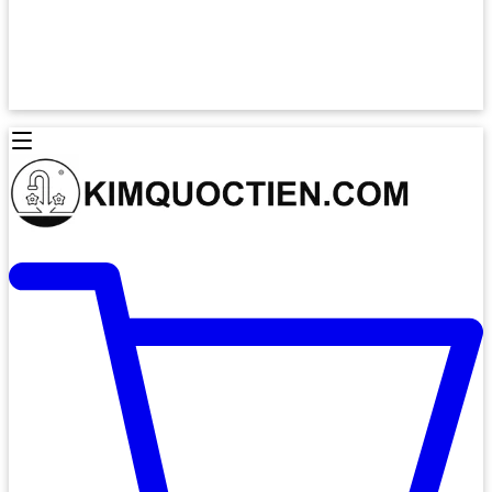
Lò Nướng Âm Tủ
Lò Nướng Bosch
Lò Nướng Độc lập
Lò Nướng Hafele
Thiết Bị Vệ Sinh
Máy Hút Mùi
Thiết Bị Vệ Sinh INAX
Máy Hút Khử Mùi Classic
Thiết Bị Vệ Sinh TOTO
Máy Hút Khử Mùi Đảo
Thiết Bị Vệ Sinh Cotto
Máy Hút Mùi Áp Tường
Thiết Bị Vệ Sinh CAESAR
Máy Hút Mùi Âm Trần
Thiết Bị Vệ Sinh American Standard
Máy Rửa Chén Bát
Thiết Bị Vệ Sinh BELLO
Máy Rửa Chén Âm Toàn Phần
Thiết Bị Vệ Sinh VIGLACERA
Máy Rửa Chén Bát 12 Bộ
Thiết Bị Vệ Sinh THIÊN THANH
Máy Rửa Chén Bát Bán Âm
Thiết Bị Bếp