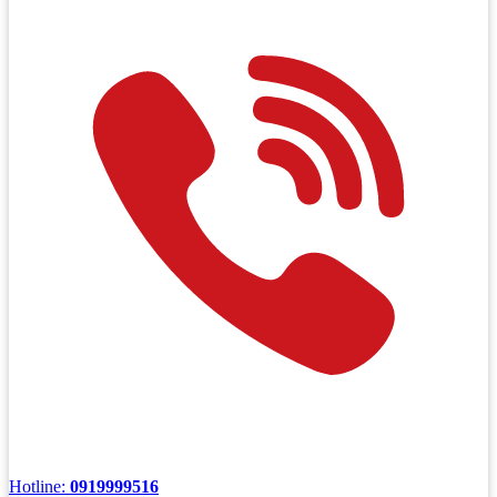
Hotline:
0919999516