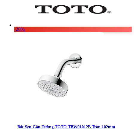
Vật Liệu Nước
Thiết Bị Nước STIEBEL ELTRON
Thiết Bị Nước ARISTON
-20%
Thiết Bị Nước TÂN Á ĐẠI THÀNH
Bát Sen Gắn Tường TOTO TBW01012B Tròn 102mm