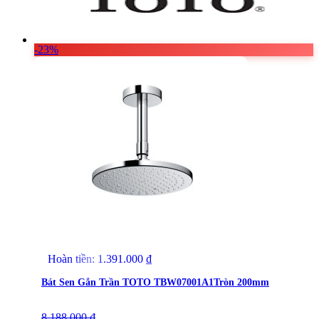
-23%
Hoàn tiền:
1.391.000
₫
Bát Sen Gắn Trần TOTO TBW07001A1Tròn 200mm
8.188.000
Giá
Giá
₫