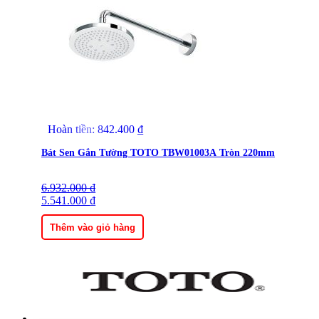
Hoàn tiền:
842.400
₫
Bát Sen Gắn Tường TOTO TBW01003A Tròn 220mm
6.932.000
Giá
Giá
₫
gốc
5.541.000
hiện
₫
là:
tại
6.932.000 ₫.
là:
Thêm vào giỏ hàng
5.541.000 ₫.