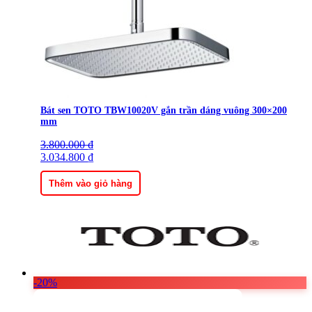
Bát sen TOTO TBW10020V gắn trần dáng vuông 300×200
mm
3.800.000
Giá
Giá
₫
gốc
3.034.800
hiện
₫
là:
tại
3.800.000 ₫.
là:
Thêm vào giỏ hàng
3.034.800 ₫.
-20%