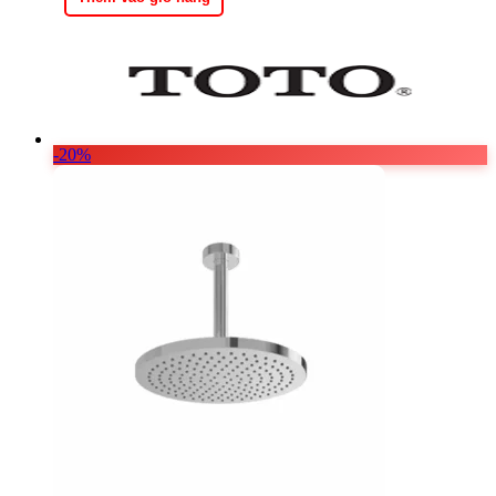
5.562.000 ₫.
-20%