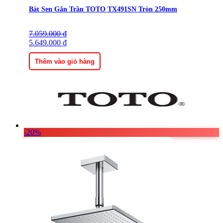
Bát Sen Gắn Trần TOTO TX491SN Tròn 250mm
7.059.000
Giá
Giá
₫
gốc
5.649.000
hiện
₫
là:
tại
7.059.000 ₫.
là:
Thêm vào giỏ hàng
5.649.000 ₫.
-20%