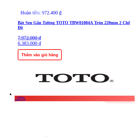
Hoàn tiền:
972.400
₫
Bát Sen Gắn Tường TOTO TBW01004A Tròn 220mm 2 Chế
Độ
7.972.000
Giá
Giá
₫
gốc
6.383.000
hiện
₫
là:
tại
7.972.000 ₫.
là:
Thêm vào giỏ hàng
6.383.000 ₫.
-20%