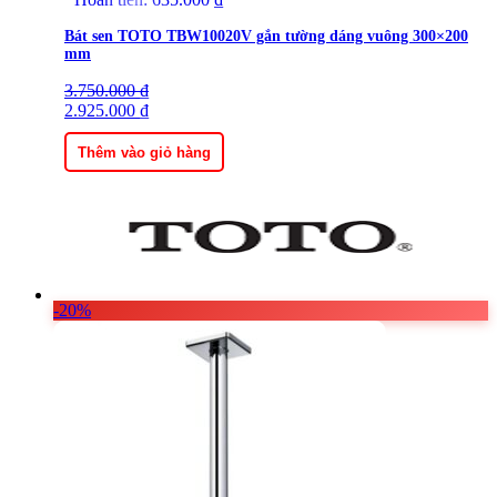
Bát sen TOTO TBW10020V gắn tường dáng vuông 300×200
mm
3.750.000
Giá
Giá
₫
gốc
2.925.000
hiện
₫
là:
tại
3.750.000 ₫.
là:
Thêm vào giỏ hàng
2.925.000 ₫.
-20%