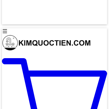
Lò Nướng Âm Tủ
Lò Nướng Bosch
Lò Nướng Độc lập
Lò Nướng Hafele
Thiết Bị Vệ Sinh
Máy Hút Mùi
Thiết Bị Vệ Sinh INAX
Máy Hút Khử Mùi Classic
Thiết Bị Vệ Sinh TOTO
Máy Hút Khử Mùi Đảo
Thiết Bị Vệ Sinh Cotto
Máy Hút Mùi Áp Tường
Thiết Bị Vệ Sinh CAESAR
Máy Hút Mùi Âm Trần
Thiết Bị Vệ Sinh American Standard
Máy Rửa Chén Bát
Thiết Bị Vệ Sinh BELLO
Máy Rửa Chén Âm Toàn Phần
Thiết Bị Vệ Sinh VIGLACERA
Máy Rửa Chén Bát 12 Bộ
Thiết Bị Vệ Sinh THIÊN THANH
Máy Rửa Chén Bát Bán Âm
Thiết Bị Bếp