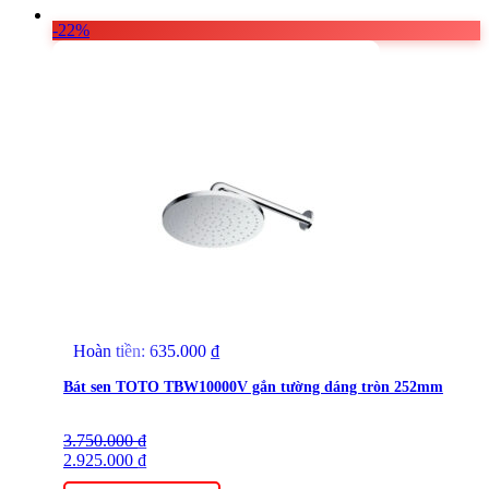
-22%
Hoàn tiền:
635.000
₫
Bát sen TOTO TBW10000V gắn tường dáng tròn 252mm
3.750.000
Giá
Giá
₫
gốc
2.925.000
hiện
₫
là:
tại