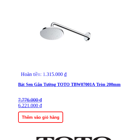
Hoàn tiền:
1.315.000
₫
Bát Sen Gắn Tường TOTO TBW07001A Tròn 200mm
7.776.000
Giá
Giá
₫
gốc
6.221.000
hiện
₫
là:
tại
7.776.000 ₫.
là:
Thêm vào giỏ hàng
6.221.000 ₫.