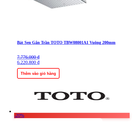
Bát Sen Gắn Trần TOTO TBW08001A1 Vuông 200mm
7.776.000
Giá
Giá
₫
gốc
6.220.800
hiện
₫
là:
tại
7.776.000 ₫.
là:
Thêm vào giỏ hàng
6.220.800 ₫.
-20%