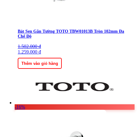
Bát Sen Gắn Tường TOTO TBW01013B Tròn 102mm Đa
Chế Độ
1.502.000
Giá
Giá
₫
gốc
1.259.000
hiện
₫
là:
tại
1.502.000 ₫.
là:
Thêm vào giỏ hàng
1.259.000 ₫.
-16%