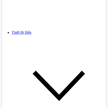
Thiết Bị Bếp
Bồn Cầu
Bồn cầu TOTO
Bồn cầu INAX
Bồn Cầu Thông Minh
Bồn Cầu 1 Khối
Bồn Cầu 2 Khối
Bồn Cầu Trẻ Em
Bồn cầu AMERICAN STANDARD
Bồn cầu CAESAR
Bồn Cầu COTTO