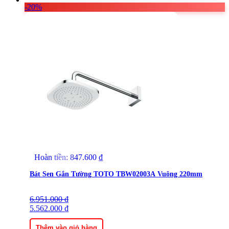
-20%
Hoàn tiền:
847.600
₫
Bát Sen Gắn Tường TOTO TBW02003A Vuông 220mm
6.951.000
Giá
Giá
₫
gốc
5.562.000
hiện
₫
là:
tại
6.951.000 ₫.
là:
Thêm vào giỏ hàng