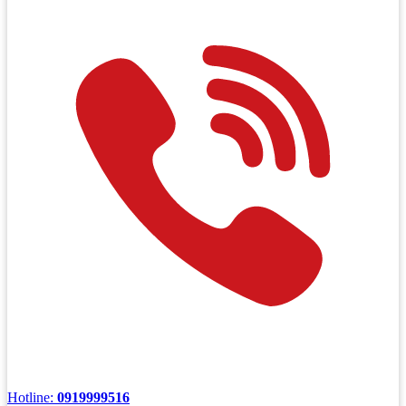
Hotline:
0919999516