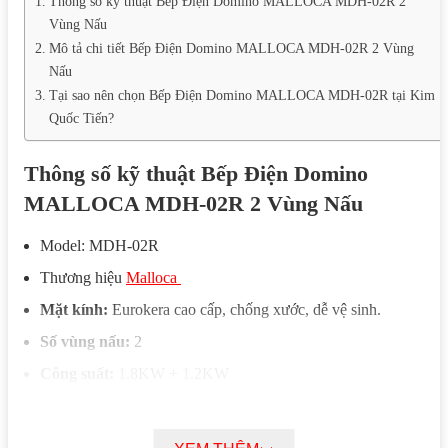
Thông số kỹ thuật Bếp Điện Domino MALLOCA MDH-02R 2
Vùng Nấu
Mô tả chi tiết Bếp Điện Domino MALLOCA MDH-02R 2 Vùng
Nấu
Tại sao nên chọn Bếp Điện Domino MALLOCA MDH-02R tại Kim
Quốc Tiến?
Thông số kỹ thuật Bếp Điện Domino
MALLOCA MDH-02R 2 Vùng Nấu
Model: MDH-02R
Thương hiệu
Malloca
Mặt kính:
Eurokera cao cấp, chống xước, dễ vệ sinh.
Số vùng nấu:
2
Công suất:
1.8KW + 1.2KW
Điều khiển:
Cảm ứng
Mức công suất:
9 mức