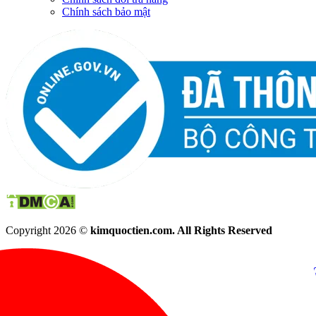
Chính sách bảo mật
Copyright 2026 ©
kimquoctien.com. All Rights Reserved
Chat Facebook
Chat Zalo
(8h00 - 21h30)
(8h00 - 21h3