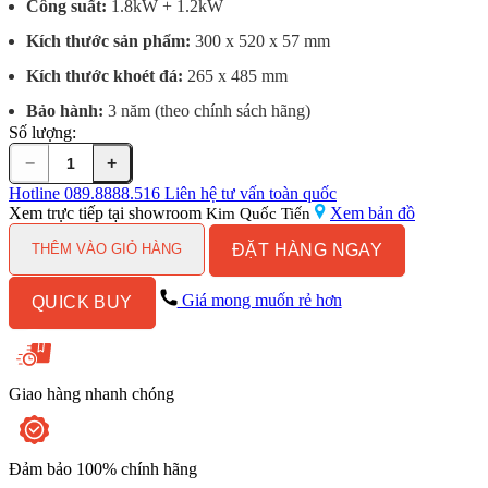
Công suất:
1.8kW + 1.2kW
Kích thước sản phẩm:
300 x 520 x 57 mm
Kích thước khoét đá:
265 x 485 mm
Bảo hành:
3 năm (theo chính sách hãng)
Số lượng:
−
+
Bếp
Điện
Hotline
089.8888.516
Liên hệ tư vấn toàn quốc
Domino
Xem trực tiếp tại showroom
Xem bản đồ
Kim Quốc Tiến
MALLOCA
ĐẶT HÀNG NGAY
MDH-
THÊM VÀO GIỎ HÀNG
02R
2
Giá mong muốn rẻ hơn
QUICK BUY
Vùng
Nấu
số
lượng
Giao hàng nhanh chóng
Đảm bảo 100% chính hãng