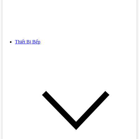
Thiết Bị Bếp
Bồn Cầu
Bồn cầu TOTO
Bồn cầu INAX
Bồn Cầu Thông Minh
Bồn Cầu 1 Khối
Bồn Cầu 2 Khối
Bồn Cầu Trẻ Em
Bồn cầu AMERICAN STANDARD
Bồn cầu CAESAR
Bồn Cầu COTTO