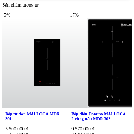
Kim Quốc Tiến, bạn hoàn toàn yên tâm về nguồn gốc các sản
Sản phẩm tương tự
phẩm
thiết bị bếp
chính hãng, mức giá cạnh tranh cùng chế độ
-5%
-17%
bảo hành rõ ràng, chu đáo.
Bếp từ đơn MALLOCA MDR
Bếp điện Domino MALLOCA
301
2 vùng nấu MDR 302
5.500.000
₫
9.570.000
₫