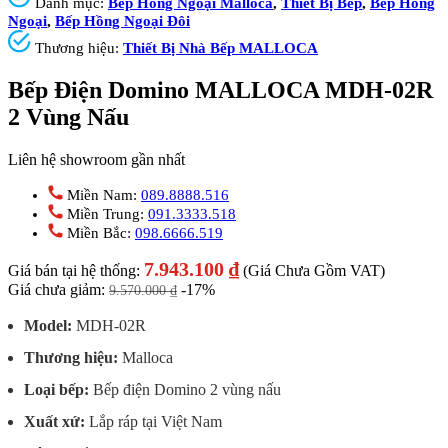
Danh mục:
Bếp Hồng Ngoại Malloca
,
Thiết Bị Bếp
,
Bếp Hồng
Ngoại
,
Bếp Hồng Ngoại Đôi
Thương hiệu:
Thiết Bị Nhà Bếp MALLOCA
Bếp Điện Domino MALLOCA MDH-02R
2 Vùng Nấu
Liên hệ showroom gần nhất
Miền Nam:
089.8888.516
Miền Trung:
091.3333.518
Miền Bắc:
098.6666.519
7.943.100
₫
Giá bán tại hệ thống:
(Giá Chưa Gồm VAT)
Giá chưa giảm:
-17%
9.570.000
₫
Model:
MDH-02R
Thương hiệu:
Malloca
Loại bếp:
Bếp điện Domino 2 vùng nấu
Xuất xứ:
Lắp ráp tại Việt Nam