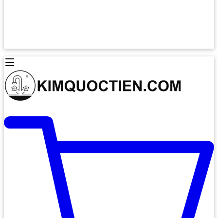
Lò Nướng Âm Tủ
Lò Nướng Bosch
Lò Nướng Độc lập
Lò Nướng Hafele
Thiết Bị Vệ Sinh
Máy Hút Mùi
Thiết Bị Vệ Sinh INAX
Máy Hút Khử Mùi Classic
Thiết Bị Vệ Sinh TOTO
Máy Hút Khử Mùi Đảo
Thiết Bị Vệ Sinh Cotto
Máy Hút Mùi Áp Tường
Thiết Bị Vệ Sinh CAESAR
Máy Hút Mùi Âm Trần
Thiết Bị Vệ Sinh American Standard
Máy Rửa Chén Bát
Thiết Bị Vệ Sinh BELLO
Máy Rửa Chén Âm Toàn Phần
Thiết Bị Vệ Sinh VIGLACERA
Máy Rửa Chén Bát 12 Bộ
Thiết Bị Vệ Sinh THIÊN THANH
Máy Rửa Chén Bát Bán Âm
Thiết Bị Bếp