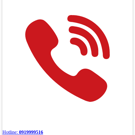
Hotline:
0919999516