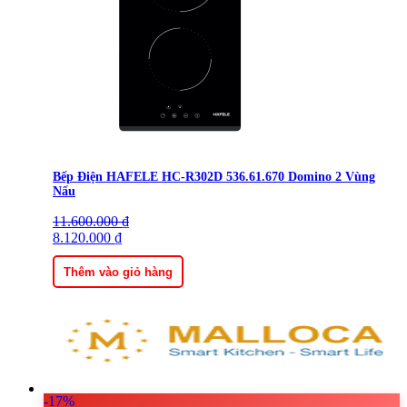
Bếp Điện HAFELE HC-R302D 536.61.670 Domino 2 Vùng
Nấu
11.600.000
Giá
Giá
₫
gốc
8.120.000
hiện
₫
là:
tại
11.600.000 ₫.
là:
Thêm vào giỏ hàng
8.120.000 ₫.
-17%