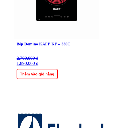
Bếp Domino KAFF KF – 330C
2.700.000
Giá
Giá
₫
gốc
1.890.000
hiện
₫
là:
tại
2.700.000 ₫.
là:
Thêm vào giỏ hàng
1.890.000 ₫.