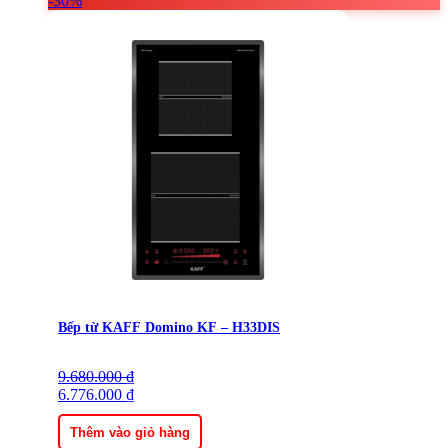
-30%
Bếp từ KAFF Domino KF – H33DIS
9.680.000
Giá
Giá
₫
gốc
6.776.000
hiện
₫
là:
tại
9.680.000 ₫.
là:
Thêm vào giỏ hàng