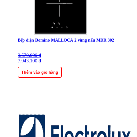
Bếp điện Domino MALLOCA 2 vùng nấu MDR 302
9.570.000
Giá
Giá
₫
gốc
7.943.100
hiện
₫
là:
tại
9.570.000 ₫.
là:
Thêm vào giỏ hàng
7.943.100 ₫.