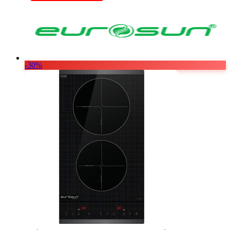
6.776.000 ₫.
-30%