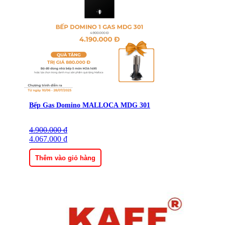
Bếp Gas Domino MALLOCA MDG 301
4.900.000
Giá
Giá
₫
gốc
4.067.000
hiện
₫
là:
tại
4.900.000 ₫.
là:
Thêm vào giỏ hàng
4.067.000 ₫.