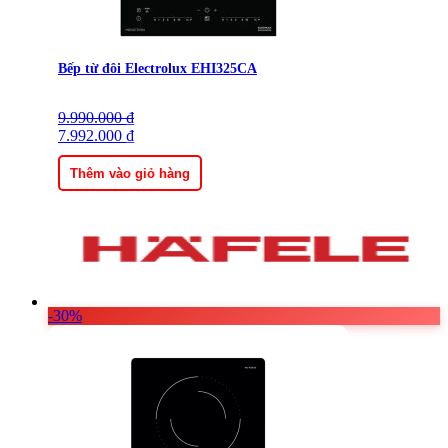
Bếp từ đôi Electrolux EHI325CA
9.990.000
Giá
Giá
₫
gốc
7.992.000
hiện
₫
là:
tại
9.990.000 ₫.
là:
Thêm vào giỏ hàng
7.992.000 ₫.
-30%