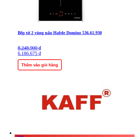
Bếp từ 2 vùng nấu Hafele Domino 536.61.930
8.248.900
Giá
Giá
₫
gốc
6.186.675
hiện
₫
là:
tại
8.248.900 ₫.
là:
Thêm vào giỏ hàng
6.186.675 ₫.