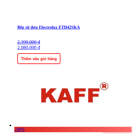
Bếp từ đơn Electrolux ETD42SKA
2.390.000
Giá
Giá
₫
gốc
2.080.000
hiện
₫
là:
tại
2.390.000 ₫.
là:
Thêm vào giỏ hàng
2.080.000 ₫.
-30%