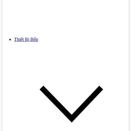
Thiết Bị Bếp
Bồn Cầu
Bồn cầu TOTO
Bồn cầu INAX
Bồn Cầu Thông Minh
Bồn Cầu 1 Khối
Bồn Cầu 2 Khối
Bồn Cầu Trẻ Em
Bồn cầu AMERICAN STANDARD
Bồn cầu CAESAR
Bồn Cầu COTTO