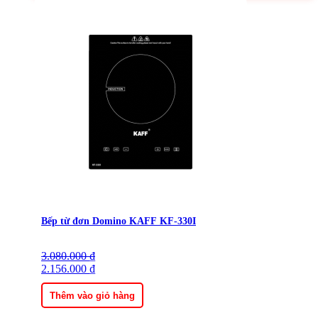
Bếp từ đơn Domino KAFF KF-330I
3.080.000
Giá
Giá
₫
gốc
2.156.000
hiện
₫
là:
tại
3.080.000 ₫.
là:
Thêm vào giỏ hàng
2.156.000 ₫.