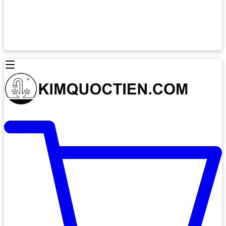
Lò Nướng Âm Tủ
Lò Nướng Bosch
Lò Nướng Độc lập
Lò Nướng Hafele
Thiết Bị Vệ Sinh
Máy Hút Mùi
Thiết Bị Vệ Sinh INAX
Máy Hút Khử Mùi Classic
Thiết Bị Vệ Sinh TOTO
Máy Hút Khử Mùi Đảo
Thiết Bị Vệ Sinh Cotto
Máy Hút Mùi Áp Tường
Thiết Bị Vệ Sinh CAESAR
Máy Hút Mùi Âm Trần
Thiết Bị Vệ Sinh American Standard
Máy Rửa Chén Bát
Thiết Bị Vệ Sinh BELLO
Máy Rửa Chén Âm Toàn Phần
Thiết Bị Vệ Sinh VIGLACERA
Máy Rửa Chén Bát 12 Bộ
Thiết Bị Vệ Sinh THIÊN THANH
Máy Rửa Chén Bát Bán Âm
Thiết Bị Bếp