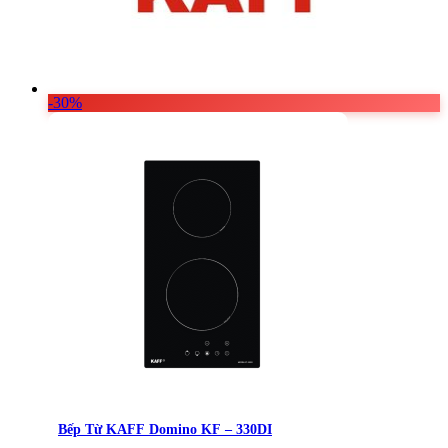
-30%
Bếp Từ KAFF Domino KF – 330DI