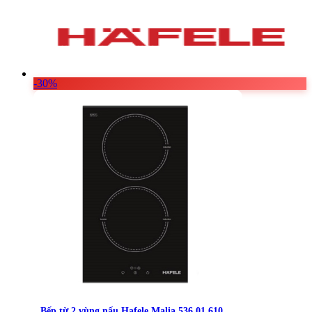
-30%
Bếp từ 2 vùng nấu Hafele Malia 536.01.610