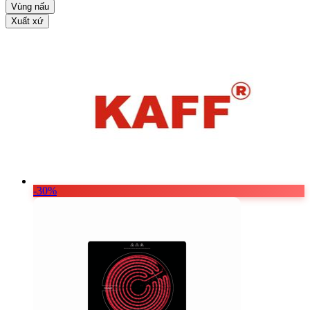
Vật Liệu Nước
Vùng nấu
Xuất xứ
Thiết Bị Nước STIEBEL ELTRON
Thiết Bị Nước ARISTON
Thiết Bị Nước TÂN Á ĐẠI THÀNH
-30%