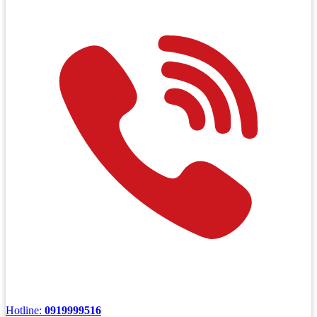
Hotline:
0919999516