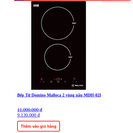
Bếp Từ Domino Malloca 2 vùng nấu MDH-02I
11.000.000
Giá
Giá
₫
gốc
9.130.000
hiện
₫
là:
tại
11.000.000 ₫.
là:
Thêm vào giỏ hàng
9.130.000 ₫.