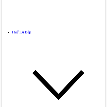
Thiết Bị Bếp
Bồn Cầu
Bồn cầu TOTO
Bồn cầu INAX
Bồn Cầu Thông Minh
Bồn Cầu 1 Khối
Bồn Cầu 2 Khối
Bồn Cầu Trẻ Em
Bồn cầu AMERICAN STANDARD
Bồn cầu CAESAR
Bồn Cầu COTTO