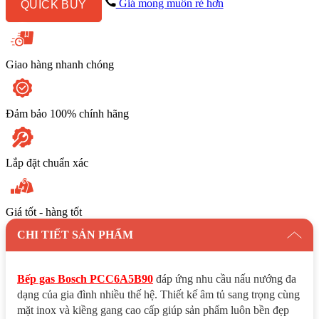
Giá mong muốn rẻ hơn
QUICK BUY
số
lượng
Giao hàng nhanh chóng
Đảm bảo 100% chính hãng
Lắp đặt chuẩn xác
Giá tốt - hàng tốt
CHI TIẾT SẢN PHẨM
Bếp gas Bosch PCC6A5B90
đáp ứng nhu cầu nấu nướng đa
dạng của gia đình nhiều thế hệ. Thiết kế âm tủ sang trọng cùng
mặt inox và kiềng gang cao cấp giúp sản phẩm luôn bền đẹp