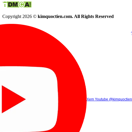
Copyright 2026 ©
kimquoctien.com. All Rights Reserved
Chat Facebook
Chat Zalo
(8h00 - 21h30)
(8h00 - 21h3
Xem Tik Tok
Xem Youtube
Gọi điện
@kimquoctienoffi
(8h00 - 21h30)
@kimquoctien