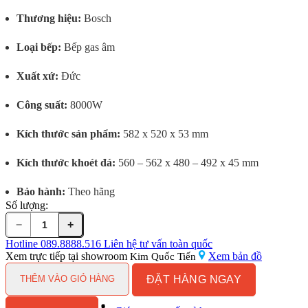
Thương hiệu:
Bosch
Loại bếp:
Bếp gas âm
Xuất xứ:
Đức
Công suất:
8000W
Kích thước sản phẩm:
582 x 520 x 53 mm
Kích thước khoét đá:
560 – 562 x 480 – 492 x 45 mm
Bảo hành:
Theo hãng
Số lượng:
−
+
Bếp
gas
Hotline
089.8888.516
Liên hệ tư vấn toàn quốc
BOSCH
Xem trực tiếp tại showroom
Xem bản đồ
Kim Quốc Tiến
3
ĐẶT HÀNG NGAY
vùng
THÊM VÀO GIỎ HÀNG
nấu
PCC6A5B90