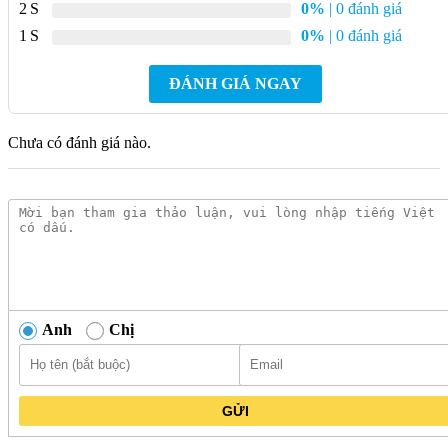
2
0%
| 0 đánh giá
1
0%
| 0 đánh giá
Chất liệu mặt bếp
INOX cao cấp, chống gỉ
ĐÁNH GIÁ NGAY
Gang đúc nguyên khối, thiết kế
Kiềng đỡ nồi
liền nhau
Chưa có đánh giá nào.
Loại đầu đốt
LPG (Gas hóa lỏng)
Tính năng an toàn
Cảm biến ngắt gas tự động
Kích thước sản phẩm
582 x 520 x 53 mm
(RxSxC)
Anh
Chị
Kích thước lắp đặt (hộc
560 – 562 x 480 – 492 x 45
tủ)
mm
GỬI
Tính năng của bếp gas 3 vùng nấu