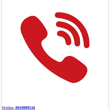
Hotline:
0919999516