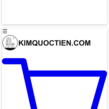
Lò Nướng Âm Tủ
Lò Nướng Bosch
Lò Nướng Độc lập
Lò Nướng Hafele
Thiết Bị Vệ Sinh
Máy Hút Mùi
Thiết Bị Vệ Sinh INAX
Máy Hút Khử Mùi Classic
Thiết Bị Vệ Sinh TOTO
Máy Hút Khử Mùi Đảo
Thiết Bị Vệ Sinh Cotto
Máy Hút Mùi Áp Tường
Thiết Bị Vệ Sinh CAESAR
Máy Hút Mùi Âm Trần
Thiết Bị Vệ Sinh American Standard
Máy Rửa Chén Bát
Thiết Bị Vệ Sinh BELLO
Máy Rửa Chén Âm Toàn Phần
Thiết Bị Vệ Sinh VIGLACERA
Máy Rửa Chén Bát 12 Bộ
Thiết Bị Vệ Sinh THIÊN THANH
Máy Rửa Chén Bát Bán Âm
Thiết Bị Bếp