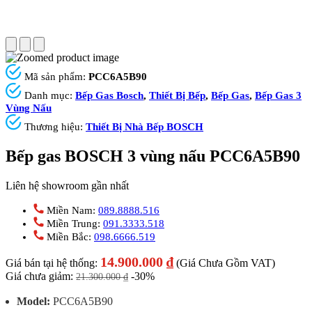
Mã sản phẩm:
PCC6A5B90
Danh mục:
Bếp Gas Bosch
,
Thiết Bị Bếp
,
Bếp Gas
,
Bếp Gas 3
Vùng Nấu
Thương hiệu:
Thiết Bị Nhà Bếp BOSCH
Bếp gas BOSCH 3 vùng nấu PCC6A5B90
Liên hệ showroom gần nhất
Miền Nam:
089.8888.516
Miền Trung:
091.3333.518
Miền Bắc:
098.6666.519
14.900.000
₫
Giá bán tại hệ thống:
(Giá Chưa Gồm VAT)
Giá chưa giảm:
-30%
21.300.000
₫
Model:
PCC6A5B90