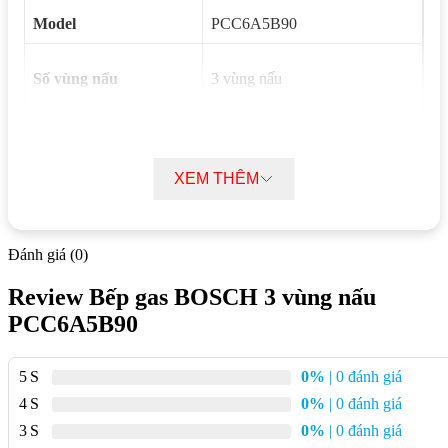
Model
PCC6A5B90
Số vùng nấu
3 vùng nấu
Vùng nấu bên trái
4kW
XEM THÊM
Vùng nấu sau bên phải
3kW
Vùng nấu trước bên
Đánh giá (0)
1kW
phải
Review Bếp gas BOSCH 3 vùng nấu
PCC6A5B90
Tổng công suất
8kW
Điều khiển
Núm vặn cơ học
5
0%
| 0 đánh giá
4
0%
| 0 đánh giá
3
0%
| 0 đánh giá
Cấp độ điều chỉnh lửa
9 cấp độ (FlameSelect)