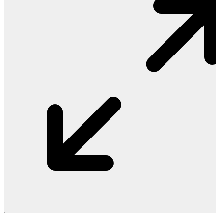
Vật Liệu Nước
Thiết Bị Nước STIEBEL ELTRON
Thiết Bị Nước ARISTON
Thiết Bị Nước TÂN Á ĐẠI THÀNH