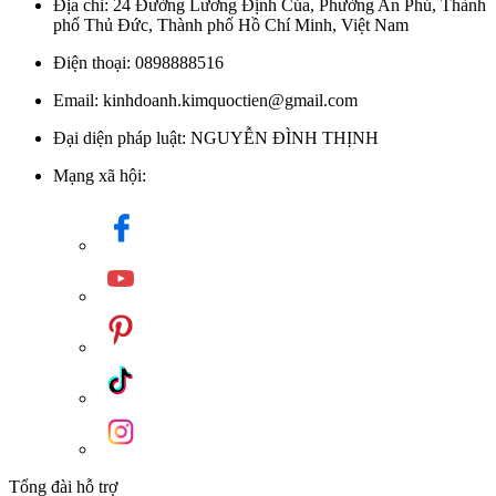
Địa chỉ: 24 Đường Lương Định Của, Phường An Phú, Thành
kết mà bạn luôn nhận được khi mua sản phẩm
bếp gas
tại Kim
phố Thủ Đức, Thành phố Hồ Chí Minh, Việt Nam
Quốc Tiến. Đội ngũ tư vấn tận tâm, hỗ trợ kỹ thuật nhanh
chóng là điểm cộng giúp chúng tôi luôn được khách hàng tin
Điện thoại: 0898888516
tưởng lựa chọn.
Email: kinhdoanh.kimquoctien@gmail.com
Đại diện pháp luật: NGUYỄN ĐÌNH THỊNH
Mạng xã hội:
Tổng đài hỗ trợ