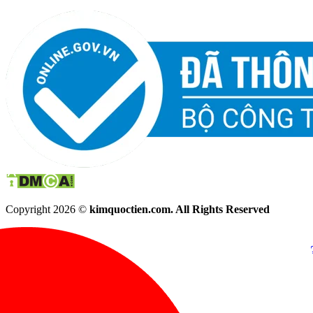
Copyright 2026 ©
kimquoctien.com. All Rights Reserved
Chat Facebook
Chat Zalo
(8h00 - 21h30)
(8h00 - 21h3