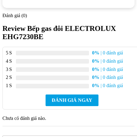
Lượng
gas tiêu
0.33 kg/h/lò
Đánh giá (0)
thụ
Review Bếp gas đôi ELECTROLUX
EHG7230BE
Thương
Electrolux
hiệu
5
0%
| 0 đánh giá
Sản xuất
4
0%
| 0 đánh giá
Trung Quốc
tại
3
0%
| 0 đánh giá
2
0%
| 0 đánh giá
Năm ra
1
0%
| 0 đánh giá
2022
mắt
ĐÁNH GIÁ NGAY
Mặt bếp
Kính cường lực
Chưa có đánh giá nào.
Kiềng
Gang, có thể tháo rời
bếp