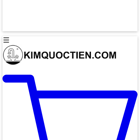
Lò Nướng Âm Tủ
Lò Nướng Bosch
Lò Nướng Độc lập
Lò Nướng Hafele
Thiết Bị Vệ Sinh
Máy Hút Mùi
Thiết Bị Vệ Sinh INAX
Máy Hút Khử Mùi Classic
Thiết Bị Vệ Sinh TOTO
Máy Hút Khử Mùi Đảo
Thiết Bị Vệ Sinh Cotto
Máy Hút Mùi Áp Tường
Thiết Bị Vệ Sinh CAESAR
Máy Hút Mùi Âm Trần
Thiết Bị Vệ Sinh American Standard
Máy Rửa Chén Bát
Thiết Bị Vệ Sinh BELLO
Máy Rửa Chén Âm Toàn Phần
Thiết Bị Vệ Sinh VIGLACERA
Máy Rửa Chén Bát 12 Bộ
Thiết Bị Vệ Sinh THIÊN THANH
Máy Rửa Chén Bát Bán Âm
Thiết Bị Bếp