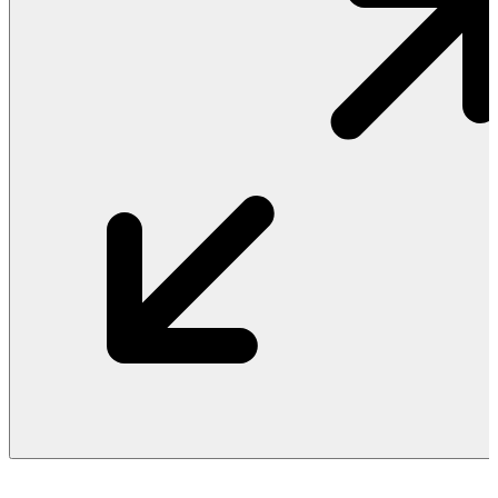
Vật Liệu Nước
Thiết Bị Nước STIEBEL ELTRON
Thiết Bị Nước ARISTON
Thiết Bị Nước TÂN Á ĐẠI THÀNH