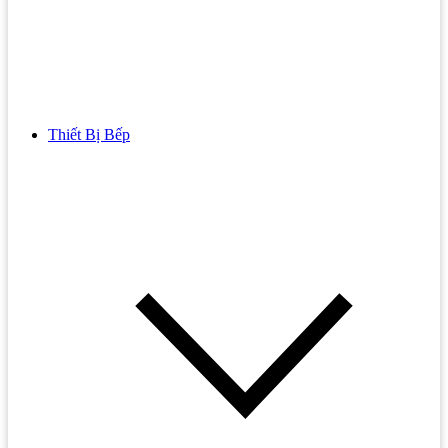
Thiết Bị Bếp
Bồn Cầu
Bồn cầu TOTO
Bồn cầu INAX
Bồn Cầu Thông Minh
Bồn Cầu 1 Khối
Bồn Cầu 2 Khối
Bồn Cầu Trẻ Em
Bồn cầu AMERICAN STANDARD
Bồn cầu CAESAR
Bồn Cầu COTTO