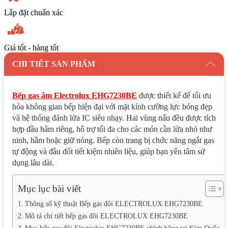
Lắp đặt chuẩn xác
Giá tốt - hàng tốt
CHI TIẾT SẢN PHẨM
Bếp gas âm Electrolux EHG7230BE
được thiết kế để tối ưu
hóa không gian bếp hiện đại với mặt kính cường lực bóng đẹp
và hệ thống đánh lửa IC siêu nhạy. Hai vùng nấu đều được tích
hợp đầu hâm riêng, hỗ trợ tối đa cho các món cần lửa nhỏ như
ninh, hầm hoặc giữ nóng. Bếp còn trang bị chức năng ngắt gas
tự động và đầu đốt tiết kiệm nhiên liệu, giúp bạn yên tâm sử
dụng lâu dài.
Mục lục bài viết
Thông số kỹ thuật Bếp gas đôi ELECTROLUX EHG7230BE
Mô tả chi tiết bếp gas đôi ELECTROLUX EHG7230BE
Mua bếp gas đôi Electrolux EHG7230BE chính hãng tại Kim Quốc