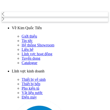
Về Kim Quốc Tiến
Giới thiệu
Tin tức
Hệ thống Showroom
Liên hệ
Lĩnh vực hoạt động
Tuyển dụng
Catalogue
Lĩnh vực kinh doanh
Thiết bị vệ sinh
Thiết bị bếp
Phụ kiện tủ
Vật liệu nước
Điện máy