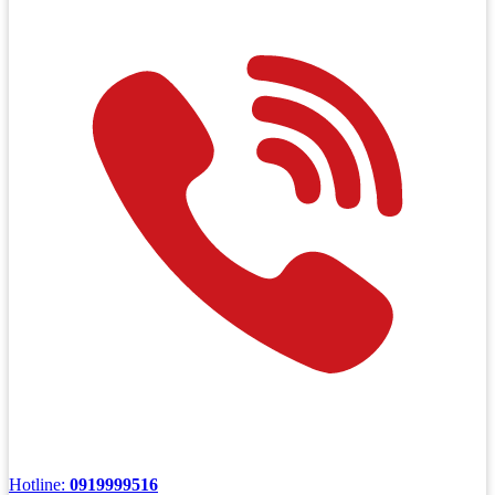
Hotline:
0919999516