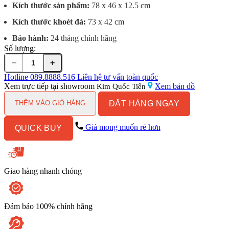
Kích thước sản phẩm:
78 x 46 x 12.5 cm
Kích thước khoét đá:
73 x 42 cm
Bảo hành:
24 tháng chính hãng
Số lượng:
−
+
Bếp
gas
Hotline
089.8888.516
Liên hệ tư vấn toàn quốc
đôi
Xem trực tiếp tại showroom
Xem bản đồ
Kim Quốc Tiến
ELECTROLUX
ĐẶT HÀNG NGAY
EHG7230BE
THÊM VÀO GIỎ HÀNG
số
lượng
Giá mong muốn rẻ hơn
QUICK BUY
Giao hàng nhanh chóng
Đảm bảo 100% chính hãng