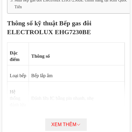
Tiến
Thông số kỹ thuật Bếp gas đôi
ELECTROLUX EHG7230BE
Đặc
Thông số
điểm
Loại bếp
Bếp lắp âm
Hệ
thống
Đánh lửa IC bằng pin nhanh, nhẹ
đánh lửa
Số bếp
2 bếp
XEM THÊM