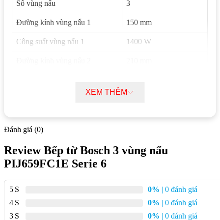
Số vùng nấu
3
Đường kính vùng nấu 1
150 mm
Công suất vùng nấu 1
1400 W
Đường kính vùng nấu 2
210 mm
Công suất vùng nấu 2
2200 W
XEM THÊM
Đường kính vùng nấu 3
280 mm
Công suất vùng nấu 3
2600 W
Đánh giá (0)
Số mức công suất nấu
17 mức công suất
Review Bếp từ Bosch 3 vùng nấu
Thương hiệu
BOSCH
PIJ659FC1E Serie 6
Kích thước sản phẩm (HxWxD)
51 x 592 x 522 mm
5
0%
| 0 đánh giá
Kích thước lắp đặt (HxWxD)
51 x 560 x 490-500 mm
4
0%
| 0 đánh giá
Kích thước đóng gói (HxWxD)
130 x 600 x 750 mm
3
0%
| 0 đánh giá