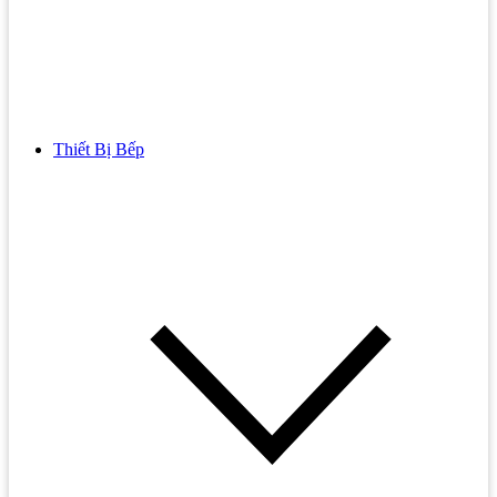
Thiết Bị Bếp
Bồn Cầu
Bồn cầu TOTO
Bồn cầu INAX
Bồn Cầu Thông Minh
Bồn Cầu 1 Khối
Bồn Cầu 2 Khối
Bồn Cầu Trẻ Em
Bồn cầu AMERICAN STANDARD
Bồn cầu CAESAR
Bồn Cầu COTTO