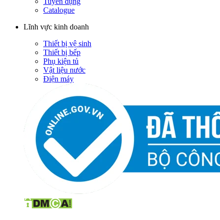
Tuyển dụng
Catalogue
Lĩnh vực kinh doanh
Thiết bị vệ sinh
Thiết bị bếp
Phụ kiện tủ
Vật liệu nước
Điện máy