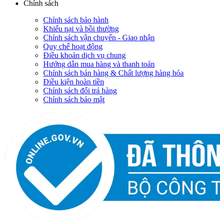
Chính sách
Chính sách bảo hành
Khiếu nại và bồi thường
Chính sách vận chuyển - Giao nhận
Quy chế hoạt động
Điều khoản dịch vụ chung
Hướng dẫn mua hàng và thanh toán
Chính sách bán hàng & Chất lượng hàng hóa
Điều kiện hoàn tiền
Chính sách đổi trả hàng
Chính sách bảo mật