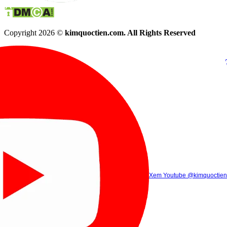
Copyright 2026 ©
kimquoctien.com. All Rights Reserved
Chat Facebook
Chat Zalo
(8h00 - 21h30)
(8h00 - 21h3
Xem Tik Tok
Xem Youtube
Gọi điện
@kimquoctienoffi
(8h00 - 21h30)
@kimquoctien