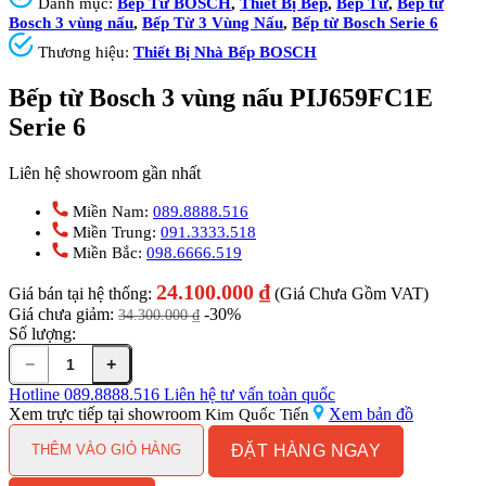
Danh mục:
Bếp Từ BOSCH
,
Thiết Bị Bếp
,
Bếp Từ
,
Bếp từ
Bosch 3 vùng nấu
,
Bếp Từ 3 Vùng Nấu
,
Bếp từ Bosch Serie 6
Thương hiệu:
Thiết Bị Nhà Bếp BOSCH
Bếp từ Bosch 3 vùng nấu PIJ659FC1E
Serie 6
Liên hệ showroom gần nhất
Miền Nam:
089.8888.516
Miền Trung:
091.3333.518
Miền Bắc:
098.6666.519
24.100.000
₫
Giá bán tại hệ thống:
(Giá Chưa Gồm VAT)
Giá chưa giảm:
-30%
34.300.000
₫
Số lượng:
−
+
Bếp
từ
Hotline
089.8888.516
Liên hệ tư vấn toàn quốc
Bosch
Xem trực tiếp tại showroom
Xem bản đồ
Kim Quốc Tiến
3
ĐẶT HÀNG NGAY
vùng
THÊM VÀO GIỎ HÀNG
nấu