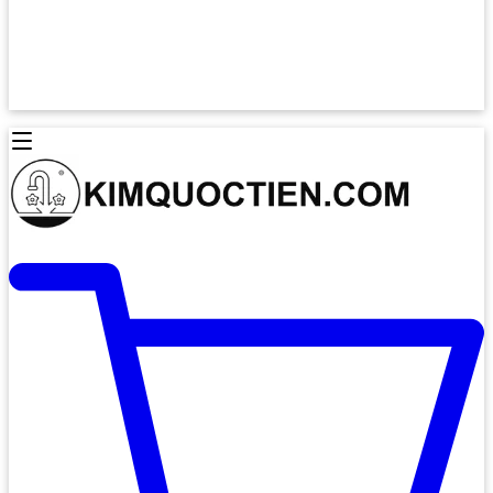
Lò Nướng Âm Tủ
Lò Nướng Bosch
Lò Nướng Độc lập
Lò Nướng Hafele
Thiết Bị Vệ Sinh
Máy Hút Mùi
Thiết Bị Vệ Sinh INAX
Máy Hút Khử Mùi Classic
Thiết Bị Vệ Sinh TOTO
Máy Hút Khử Mùi Đảo
Thiết Bị Vệ Sinh Cotto
Máy Hút Mùi Áp Tường
Thiết Bị Vệ Sinh CAESAR
Máy Hút Mùi Âm Trần
Thiết Bị Vệ Sinh American Standard
Máy Rửa Chén Bát
Thiết Bị Vệ Sinh BELLO
Máy Rửa Chén Âm Toàn Phần
Thiết Bị Vệ Sinh VIGLACERA
Máy Rửa Chén Bát 12 Bộ
Thiết Bị Vệ Sinh THIÊN THANH
Máy Rửa Chén Bát Bán Âm
Thiết Bị Bếp