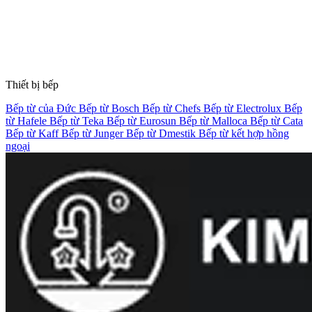
Thiết bị bếp
Bếp từ của Đức
Bếp từ Bosch
Bếp từ Chefs
Bếp từ Electrolux
Bếp
từ Hafele
Bếp từ Teka
Bếp từ Eurosun
Bếp từ Malloca
Bếp từ Cata
Bếp từ Kaff
Bếp từ Junger
Bếp từ Dmestik
Bếp từ kết hợp hồng
ngoại