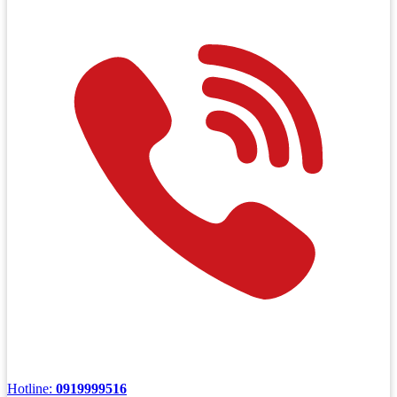
Hotline:
0919999516