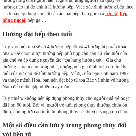
hướng lưng của người nấu. Nghĩa là, lưng người nấu quay về
hướng nào thì đó chính là hướng bếp. Việc xác định hướng bếp theo
cách này áp dụng cho tất cả các loại bếp, bao gồm cả
bếp từ
,
bếp
hồng ngoại
, bếp ga,…
Hướng đặt bếp theo tuổi
Tuỳ vào mỗi nhà sẽ có 4 hướng bếp tốt và 4 hướng bếp xấu khác
nhau. Để chọn được hướng bếp phù hợp cần căn cứ vào tuổi của
gia chủ và áp dụng nguyên tắc “tọa hung hướng cát”. Gia chủ
thường là nam chủ trong nhà, nhưng nếu gia đình toàn nữ thì lấy
tuổi của nữ chủ để tính hướng bếp. Ví dụ, nếu bạn sinh năm 1987
và thuộc mệnh Hỏa, bạn nên đặt bếp từ toạ Bắc và nhìn về hướng
Nam để có thể gặp nhiều may mắn.
Tuy nhiên, không nên áp dụng phong thủy cho người quá trẻ hoặc
đã hơn 60 tuổi. Bởi vì, người trẻ tuổi phong thủy thường chưa ổn
định, còn người cao tuổi thì phong thủy sẽ chuyển sang con cháu.
Một số điều cần lưu ý trong phong thủy đối
với bếp từ