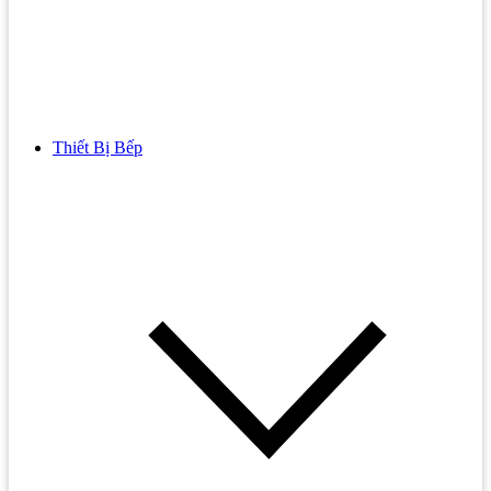
Thiết Bị Bếp
Bồn Cầu
Bồn cầu TOTO
Bồn cầu INAX
Bồn Cầu Thông Minh
Bồn Cầu 1 Khối
Bồn Cầu 2 Khối
Bồn Cầu Trẻ Em
Bồn cầu AMERICAN STANDARD
Bồn cầu CAESAR
Bồn Cầu COTTO