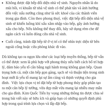
Không được đặt bếp đối diện nhà vệ sinh. Nguyên nhân là do
mùi hôi, vi khuẩn từ nhà vệ sinh có thể phát tán và ảnh hưởng
đến việc nấu nướng cũng như là sức khoẻ của các thành viên
trong gia đình. Còn theo phong thuỷ, việc đặt bếp đối diện nhà vệ
sinh sẽ khiến luồng khí xấu xâm nhập vào bếp, gây ảnh hưởng
xấu cho bếp. Nếu không thể thay đổi, hãy sử dụng rèm che để
ngăn cách và luôn đóng cửa nhà vệ sinh.
Cuối cùng, tránh đặt bếp từ ở vị trí có thể nhìn trực diện từ bên
ngoài cổng hoặc cửa phòng khác đi vào.
Dù không tạo ra ngọn lửa như các loại bếp truyền thống, bếp từ vẫn
có thể được xem là phù hợp với phong thủy nếu biết cách bố trí hợp
lý, đảm bảo yếu tố cân bằng ngũ hành trong không gian bếp. Quan
trọng hơn cả, một căn bếp gọn gàng, sạch sẽ và thuận tiện trong sinh
hoạt mới là yếu tố mang lại sự ấm cúng và thịnh vượng cho gia
đình.
Việc lựa chọn vị trí đặt bếp từ hợp phong thủy góp phần tạo
ra một căn bếp lý tưởng, vừa đẹp mắt vừa mang lại nhiều may mắn
cho gia đình. Kim Quốc Tiến hy vọng những thông tin được chia sẻ
trong bài viết này sẽ hữu ích và giúp bạn có những quyết định phù
hợp trong quá trình lựa chọn và lắp đặt bếp.