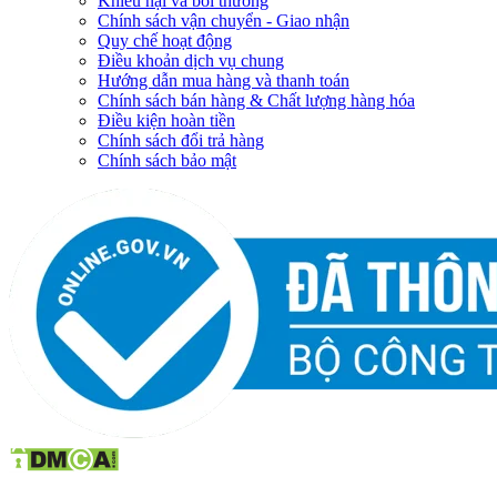
Khiếu nại và bồi thường
Chính sách vận chuyển - Giao nhận
Quy chế hoạt động
Điều khoản dịch vụ chung
Hướng dẫn mua hàng và thanh toán
Chính sách bán hàng & Chất lượng hàng hóa
Điều kiện hoàn tiền
Chính sách đổi trả hàng
Chính sách bảo mật