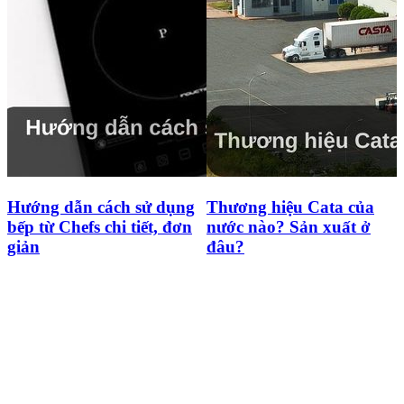
Hướng dẫn cách sử dụng
Thương hiệu Cata của
bếp từ Chefs chi tiết, đơn
nước nào? Sản xuất ở
giản
đâu?