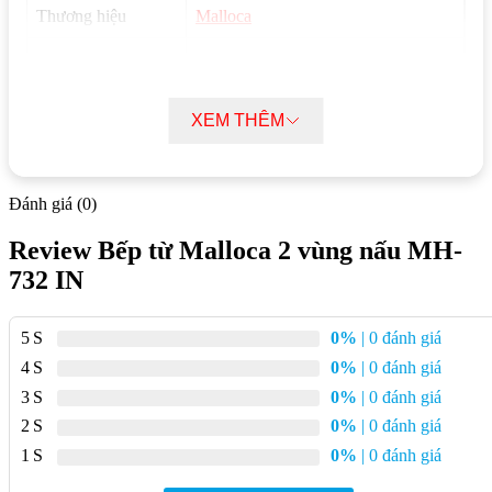
Thương hiệu
Malloca
Loại bếp
Bếp từ đôi
XEM THÊM
Số vùng nấu
2 vùng nấu
Trái 1800W/ Booster 2100W
Đánh giá (0)
Công suất
Phải 1800W/ Booster 2100W
Review Bếp từ Malloca 2 vùng nấu MH-
732 IN
Mặt kính
Vitro Ceramic
5
0%
| 0 đánh giá
Cảm ứng trượt slider chung vùng
Loại điều khiển
4
0%
| 0 đánh giá
nấu
3
0%
| 0 đánh giá
2
0%
| 0 đánh giá
Loại nồi nấu
Chỉ sử dụng loại nồi có đế nhiễm từ
1
0%
| 0 đánh giá