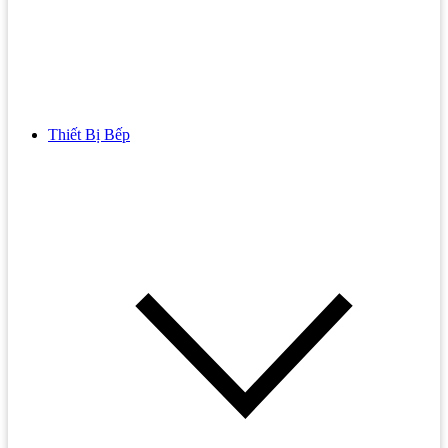
Thiết Bị Bếp
Bồn Cầu
Bồn cầu TOTO
Bồn cầu INAX
Bồn Cầu Thông Minh
Bồn Cầu 1 Khối
Bồn Cầu 2 Khối
Bồn Cầu Trẻ Em
Bồn cầu AMERICAN STANDARD
Bồn cầu CAESAR
Bồn Cầu COTTO