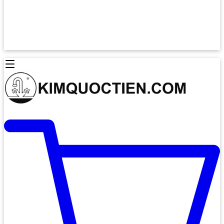
Lò Nướng Âm Tủ
Lò Nướng Bosch
Lò Nướng Độc lập
Lò Nướng Hafele
Thiết Bị Vệ Sinh
Máy Hút Mùi
Thiết Bị Vệ Sinh INAX
Máy Hút Khử Mùi Classic
Thiết Bị Vệ Sinh TOTO
Máy Hút Khử Mùi Đảo
Thiết Bị Vệ Sinh Cotto
Máy Hút Mùi Áp Tường
Thiết Bị Vệ Sinh CAESAR
Máy Hút Mùi Âm Trần
Thiết Bị Vệ Sinh American Standard
Máy Rửa Chén Bát
Thiết Bị Vệ Sinh BELLO
Máy Rửa Chén Âm Toàn Phần
Thiết Bị Vệ Sinh VIGLACERA
Máy Rửa Chén Bát 12 Bộ
Thiết Bị Vệ Sinh THIÊN THANH
Máy Rửa Chén Bát Bán Âm
Thiết Bị Bếp