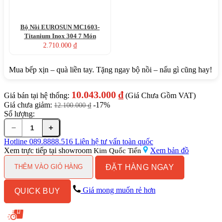
Bộ Nồi EUROSUN MC1603-
Titanium Inox 304 7 Món
2.710.000
₫
Mua bếp xịn – quà liền tay. Tặng ngay bộ nồi – nấu gì cũng hay!
10.043.000
₫
Giá bán tại hệ thống:
(Giá Chưa Gồm VAT)
Giá chưa giảm:
-17%
12.100.000
₫
Số lượng:
−
+
Bếp
từ
Hotline
089.8888.516
Liên hệ tư vấn toàn quốc
Malloca
Xem trực tiếp tại showroom
Xem bản đồ
Kim Quốc Tiến
2
ĐẶT HÀNG NGAY
vùng
THÊM VÀO GIỎ HÀNG
nấu
MH-
Giá mong muốn rẻ hơn
QUICK BUY
732
IN
số
lượng