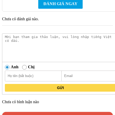
Tính năng an toàn
3
ĐÁNH GIÁ NGAY
Tiện ích
3
Chưa có đánh giá nào.
Kích thước khoét
Ngang 680mm – Dọc 380mm
đá
Xuất xứ
Trung Quốc
Đặc điểm nổi bật của sản phẩm bếp từ
Anh
Chị
MH 732 IN
Mặt kính Vitroceramic bền bỉ
GỬI
MH 732IN được trang bị mặt kính Vitroceramic cao cấp nổi
bật với khả năng chịu lực, chịu nhiệt, chống trầy xước và sốc
Chưa có bình luận nào
nhiệt vượt trội. Thiết kế kính nguyên khối, trơn nhẵn giúp vệ
sinh dễ dàng, giữ bếp luôn như mới. Nhờ hệ số dẫn nhiệt thấp,