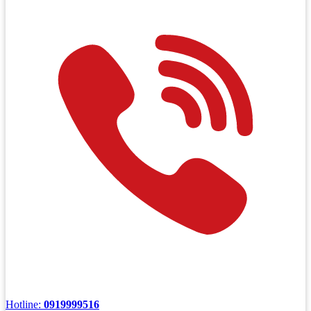
Hotline:
0919999516