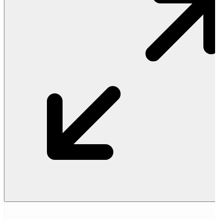
Vật Liệu Nước
Thiết Bị Nước STIEBEL ELTRON
Thiết Bị Nước ARISTON
Thiết Bị Nước TÂN Á ĐẠI THÀNH