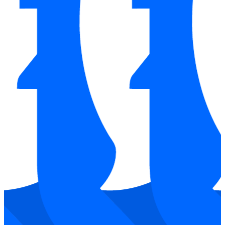
Tích hợp chức năng Booster trên bếp từ MH 732IN
Kích thước tiêu chuẩn dễ dàng lắp đặt
Bếp từ MALLOCA MH-732IN sở hữu kích thước tiêu chuẩn:
Kích thước bếp:
730 x 420 mm
Kích thước khoét đá:
680 x 380 mm
Mua bếp từ MALLOCA MH-732IN chính