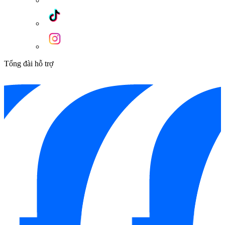
Các tính năng thông minh của bếp từ MH 732IN
Tổng đài hỗ trợ
Công suất Booster mạnh mẽ
Bếp từ MALLOCA MH-732IN trang bị 2 vùng nấu mạnh mẽ,
mỗi vùng đạt công suất 1800W và hỗ trợ Booster lên đến
2100W, giúp tăng nhiệt nhanh, rút ngắn thời gian nấu nướng
đến 1,5 lần. Đây là giải pháp lý tưởng cho các món cần gia
nhiệt gấp như chiên xào, nấu súp, đun nước. Bếp còn tích hợp
bảng điều khiển cảm ứng trượt Slider, cho phép điều chỉnh
công suất linh hoạt, dễ sử dụng, nâng cao trải nghiệm nấu
nướng tiện lợi và chuyên nghiệp.