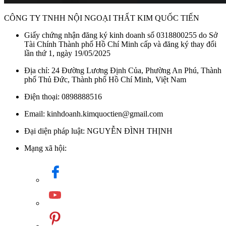
đảm bảo an toàn cho cả gia đình.
CÔNG TY TNHH NỘI NGOẠI THẤT KIM QUỐC TIẾN
Tự động nhận diện đáy nồi:
Bếp chỉ hoạt động khi phát
hiện nồi có đáy nhiễm từ, giúp tối ưu hiệu suất nấu và tiết
Giấy chứng nhận đăng ký kinh doanh số 0318800255 do Sở
Tài Chính Thành phố Hồ Chí Minh cấp và đăng ký thay đổi
kiệm điện năng. Đồng thời, nếu không có nồi hoặc nồi
lần thứ 1, ngày 19/05/2025
không phù hợp, bếp sẽ tự động ngắt để đảm bảo an toàn.
Địa chỉ: 24 Đường Lương Định Của, Phường An Phú, Thành
Chức năng hẹn giờ:
Người dùng có thể cài đặt thời gian
phố Thủ Đức, Thành phố Hồ Chí Minh, Việt Nam
nấu phù hợp, bếp sẽ tự động tắt khi hết thời gian. Nhờ đó,
bạn có thể chủ động nấu ăn mà không lo quên tắt bếp, giúp
Điện thoại: 0898888516
tiết kiệm thời gian và công sức.
Email: kinhdoanh.kimquoctien@gmail.com
Đại diện pháp luật: NGUYỄN ĐÌNH THỊNH
Mạng xã hội: