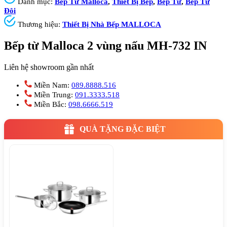
Danh mục:
Bếp Từ Malloca
,
Thiết Bị Bếp
,
Bếp Từ
,
Bếp Từ
Đôi
Thương hiệu:
Thiết Bị Nhà Bếp MALLOCA
Bếp từ Malloca 2 vùng nấu MH-732 IN
Liên hệ showroom gần nhất
Miền Nam:
089.8888.516
Miền Trung:
091.3333.518
Miền Bắc:
098.6666.519
QUÀ TẶNG ĐẶC BIỆT