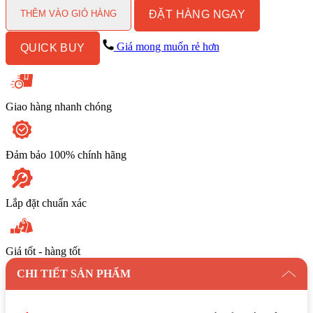
Caesar
ĐẶT HÀNG NGAY
L5022/EH15022AV
THÊM VÀO GIỎ HÀNG
số
lượng
Giá mong muốn rẻ hơn
QUICK BUY
Giao hàng nhanh chóng
Đảm bảo 100% chính hãng
Lắp đặt chuẩn xác
Giá tốt - hàng tốt
CHI TIẾT SẢN PHẨM