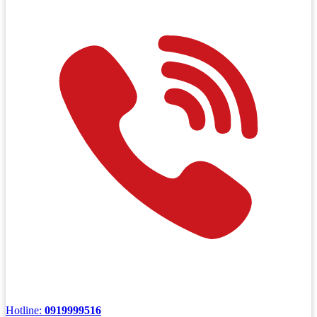
Hotline:
0919999516