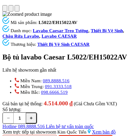
Mã sản phẩm:
L5022/EH15022AV
Danh mục:
Lavabo Caesar Treo Tường
,
Thiết Bị Vệ Sinh
,
Chậu Rửa Lavabo
,
Lavabo CAESAR
Thương hiệu:
Thiết Bị Vệ Sinh CAESAR
Bộ tủ lavabo Caesar L5022/EH15022AV
Liên hệ showroom gần nhất
Miền Nam:
089.8888.516
Miền Trung:
091.3333.518
Miền Bắc:
098.6666.519
4.514.000
₫
Giá bán tại hệ thống:
(Giá Chưa Gồm VAT)
Số lượng:
−
+
Bộ
tủ
Hotline
089.8888.516
Liên hệ tư vấn toàn quốc
lavabo
Xem trực tiếp tại showroom
Xem bản đồ
Kim Quốc Tiến