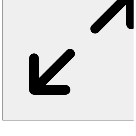
Vật Liệu Nước
Thiết Bị Nước STIEBEL ELTRON
Thiết Bị Nước ARISTON
Thiết Bị Nước TÂN Á ĐẠI THÀNH