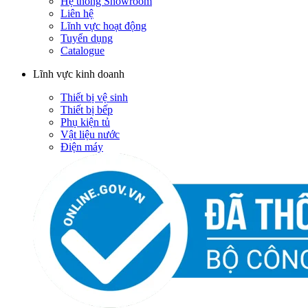
Hệ thống Showroom
Liên hệ
Lĩnh vực hoạt động
Tuyển dụng
Catalogue
Lĩnh vực kinh doanh
Thiết bị vệ sinh
Thiết bị bếp
Phụ kiện tủ
Vật liệu nước
Điện máy