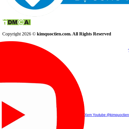
Copyright 2026 ©
kimquoctien.com. All Rights Reserved
Chat Facebook
Chat Zalo
(8h00 - 21h30)
(8h00 - 21h3
Xem Tik Tok
Xem Youtube
Gọi điện
@kimquoctienoffi
(8h00 - 21h30)
@kimquoctien