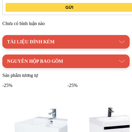
GỬI
Chưa có bình luận nào
TÀI LIỆU ĐÍNH KÈM
NGUYÊN HỘP BAO GỒM
Sản phẩm tương tự
-25%
-25%
Thông số kỹ thuật Bộ tủ lavabo Caesar L5022/EH15022AV
Mua ngay Bộ tủ lavabo Caesar
L5022/EH15022AV chính hãng tại Kim
Quốc Tiến
Bộ tủ lavabo Caesar L5022/EH15022AV
chính hãng hiện đã