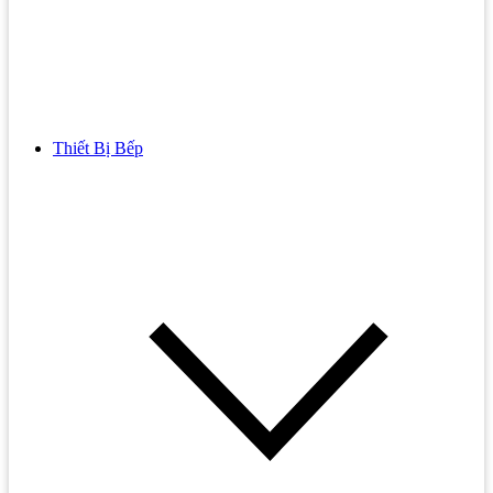
Thiết Bị Bếp
Bồn Cầu
Bồn cầu TOTO
Bồn cầu INAX
Bồn Cầu Thông Minh
Bồn Cầu 1 Khối
Bồn Cầu 2 Khối
Bồn Cầu Trẻ Em
Bồn cầu AMERICAN STANDARD
Bồn cầu CAESAR
Bồn Cầu COTTO