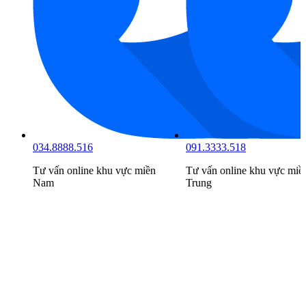
034.8888.516
091.3333.518
Tư vấn online khu vực
miền
Tư vấn online khu vực
miền
Nam
Trung