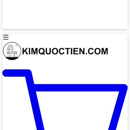
Lò Nướng Âm Tủ
Lò Nướng Bosch
Lò Nướng Độc lập
Lò Nướng Hafele
Thiết Bị Vệ Sinh
Máy Hút Mùi
Thiết Bị Vệ Sinh INAX
Máy Hút Khử Mùi Classic
Thiết Bị Vệ Sinh TOTO
Máy Hút Khử Mùi Đảo
Thiết Bị Vệ Sinh Cotto
Máy Hút Mùi Áp Tường
Thiết Bị Vệ Sinh CAESAR
Máy Hút Mùi Âm Trần
Thiết Bị Vệ Sinh American Standard
Máy Rửa Chén Bát
Thiết Bị Vệ Sinh BELLO
Máy Rửa Chén Âm Toàn Phần
Thiết Bị Vệ Sinh VIGLACERA
Máy Rửa Chén Bát 12 Bộ
Thiết Bị Vệ Sinh THIÊN THANH
Máy Rửa Chén Bát Bán Âm
Thiết Bị Bếp